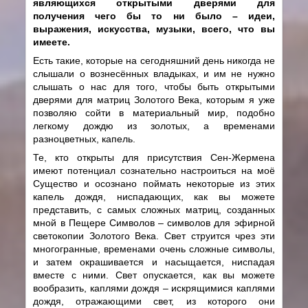
являющихся открытыми дверями для
получения чего бы то ни было – идеи,
выражения, искусства, музыки, всего, что вы
имеете.
Есть такие, которые на сегодняшний день никогда не
слышали о вознесённых владыках, и им не нужно
слышать о нас для того, чтобы быть открытыми
дверями для матриц Золотого Века, которым я уже
позволяю сойти в материальный мир, подобно
легкому дождю из золотых, а временами
разноцветных, капель.
Те, кто открыты для присутствия Сен-Жермена
имеют потенциал сознательно настроиться на моё
Существо и осознано поймать некоторые из этих
капель дождя, ниспадающих, как вы можете
представить, с самых сложных матриц, созданных
мной в Пещере Символов – символов для эфирной
светокопии Золотого Века. Свет струится чрез эти
многогранные, временами очень сложные символы,
и затем окрашивается и насыщается, ниспадая
вместе с ними. Свет опускается, как вы можете
вообразить, каплями дождя – искрящимися каплями
дождя, отражающими свет, из которого они