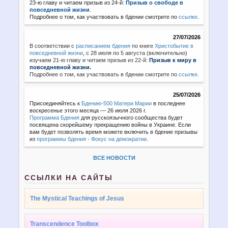
23-ю главу и читаем призыв из 24-й:
Призыв о свободе в
повседневной жизни
.
Подробнее о том, как участвовать в бдении смотрите по
ссылке
.
27/07/2026
В соответствии с
расписанием бдения
по книге
Христобытие в
повседневной жизни
,
с 28 июля по 5 августа (включительно)
изучаем 21-ю главу и читаем призыв из 22-й:
Призыв к миру в
повседневной жизни.
Подробнее о том, как участвовать в бдении смотрите по
ссылке
.
25/07/2026
Присоединяйтесь к
Бдению-500 Матери Марии
в последнее
воскресенье этого месяца — 26 июля 2026 г.
Программа Бдения
для русскоязычного сообщества будет
посвящена скорейшему прекращению войны в Украине. Если
вам будет позволять время можете включить в бдение призывы
из
программы бдения - Фокус на демократии
.
ВСЕ НОВОСТИ
ССЫЛКИ НА САЙТЫ
The Mystical Teachings of Jesus
Transcendence Toolbox