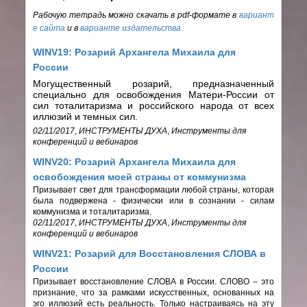
Рабочую тетрадь можно скачать в
pdf-формате в
вариант
е сайта
и в
варианте издательства
.
WINV19: Розарий Архангела Михаила для
России
Могущественный розарий, предназначенный
специально для освобождения Матери-России от
сил тоталитаризма и российского народа от всех
иллюзий и темных сил.
02/11/2017
,
ИНСТРУМЕНТЫ ДУХА
,
Инструменты для
конференций и вебинаров
WINV20: Розарий Архангела Михаила для
освобождения моей страны от коммунизма
Призывает свет для трансформации любой страны, которая
была подвержена - физически или в сознании - силам
коммунизма и тоталитаризма.
02/11/2017
,
ИНСТРУМЕНТЫ ДУХА
,
Инструменты для
конференций и вебинаров
WINV21: Розарий для Восстановления СЛОВА в
России
Призывает восстановление СЛОВА в России. СЛОВО – это
признание, что за рамками искусственных, основанных на
эго иллюзий есть реальность. Только настраиваясь на эту