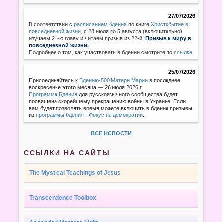
27/07/2026
В соответствии с
расписанием бдения
по книге
Христобытие в
повседневной жизни
,
с 28 июля по 5 августа (включительно)
изучаем 21-ю главу и читаем призыв из 22-й:
Призыв к миру в
повседневной жизни.
Подробнее о том, как участвовать в бдении смотрите по
ссылке
.
25/07/2026
Присоединяйтесь к
Бдению-500 Матери Марии
в последнее
воскресенье этого месяца — 26 июля 2026 г.
Программа Бдения
для русскоязычного сообщества будет
посвящена скорейшему прекращению войны в Украине. Если
вам будет позволять время можете включить в бдение призывы
из
программы бдения - Фокус на демократии
.
ВСЕ НОВОСТИ
ССЫЛКИ НА САЙТЫ
The Mystical Teachings of Jesus
Transcendence Toolbox