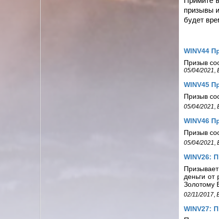
Примите в
призывы и
будет вре
WINV44 П
Призыв сос
05/04/2021
,
WINV45 Пр
Призыв со
05/04/2021
,
WINV46 П
Призыв со
05/04/2021
,
WINV26: 
Призывает
деньги от
Золотому В
02/11/2017
,
WINV27: 