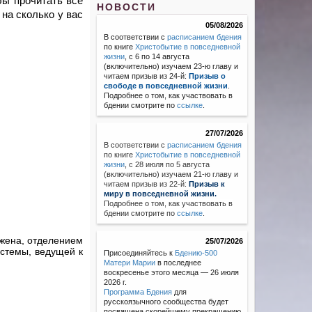
бы прочитать все
НОВОСТИ
 на сколько у вас
05/08/2026
В соответствии с
расписанием бдения
по книге
Христобытие в повседневной
жизни
, с 6 по 14 августа
(включительно) изучаем 23-ю главу и
читаем призыв из 24-й:
Призыв о
свободе в повседневной жизни
.
Подробнее о том, как участвовать в
бдении смотрите по
ссылке
.
27/07/2026
В соответствии с
расписанием бдения
по книге
Христобытие в повседневной
жизни
,
с 28 июля по 5 августа
(включительно) изучаем 21-ю главу и
читаем призыв из 22-й:
Призыв к
миру в повседневной жизни.
Подробнее о том, как участвовать в
бдении смотрите по
ссылке
.
ажена, отделением
25/07/2026
истемы, ведущей к
Присоединяйтесь к
Бдению-500
Матери Марии
в последнее
воскресенье этого месяца — 26 июля
2026 г.
Программа Бдения
для
русскоязычного сообщества будет
посвящена скорейшему прекращению