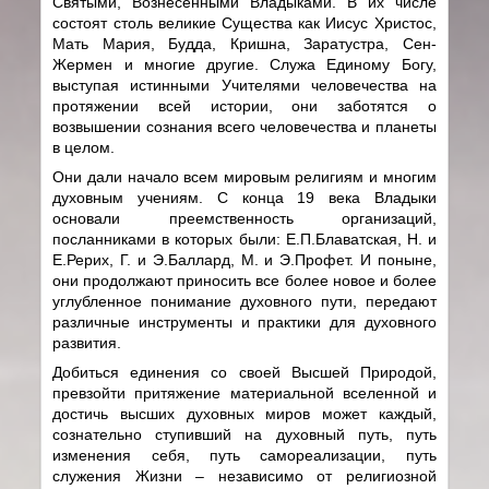
Святыми, Вознесенными Владыками. В их числе
состоят столь великие Существа как Иисус Христос,
Мать Мария, Будда, Кришна, Заратустра, Сен-
Жермен и многие другие. Служа Единому Богу,
выступая истинными Учителями человечества на
протяжении всей истории, они заботятся о
возвышении сознания всего человечества и планеты
в целом.
Они дали начало всем мировым религиям и многим
духовным учениям. С конца 19 века Владыки
основали преемственность организаций,
посланниками в которых были: Е.П.Блаватская, Н. и
Е.Рерих, Г. и Э.Баллард, М. и Э.Профет. И поныне,
они продолжают приносить все более новое и более
углубленное понимание духовного пути, передают
различные инструменты и практики для духовного
развития.
Добиться единения со своей Высшей Природой,
превзойти притяжение материальной вселенной и
достичь высших духовных миров может каждый,
сознательно ступивший на духовный путь, путь
изменения себя, путь самореализации, путь
служения Жизни – независимо от религиозной