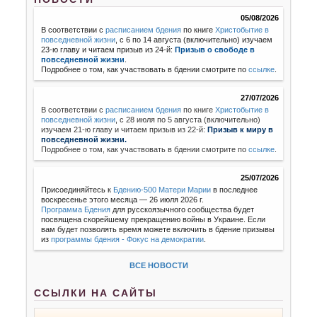
05/08/2026
В соответствии с
расписанием бдения
по книге
Христобытие в
повседневной жизни
, с 6 по 14 августа (включительно) изучаем
23-ю главу и читаем призыв из 24-й:
Призыв о свободе в
повседневной жизни
.
Подробнее о том, как участвовать в бдении смотрите по
ссылке
.
27/07/2026
В соответствии с
расписанием бдения
по книге
Христобытие в
повседневной жизни
,
с 28 июля по 5 августа (включительно)
изучаем 21-ю главу и читаем призыв из 22-й:
Призыв к миру в
повседневной жизни.
Подробнее о том, как участвовать в бдении смотрите по
ссылке
.
25/07/2026
Присоединяйтесь к
Бдению-500 Матери Марии
в последнее
воскресенье этого месяца — 26 июля 2026 г.
Программа Бдения
для русскоязычного сообщества будет
посвящена скорейшему прекращению войны в Украине. Если
вам будет позволять время можете включить в бдение призывы
из
программы бдения - Фокус на демократии
.
ВСЕ НОВОСТИ
ССЫЛКИ НА САЙТЫ