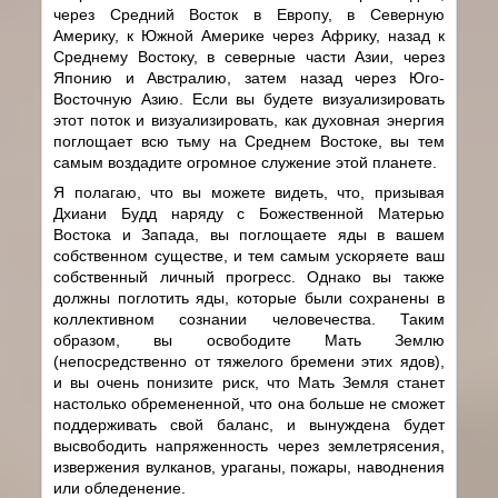
через Средний Восток в Европу, в Северную
Америку, к Южной Америке через Африку, назад к
Среднему Востоку, в северные части Азии, через
Японию и Австралию, затем назад через Юго-
Восточную Азию. Если вы будете визуализировать
этот поток и визуализировать, как духовная энергия
поглощает всю тьму на Среднем Востоке, вы тем
самым воздадите огромное служение этой планете.
Я полагаю, что вы можете видеть, что, призывая
Дхиани Будд наряду с Божественной Матерью
Востока и Запада, вы поглощаете яды в вашем
собственном существе, и тем самым ускоряете ваш
собственный личный прогресс. Однако вы также
должны поглотить яды, которые были сохранены в
коллективном сознании человечества. Таким
образом, вы освободите Мать Землю
(непосредственно от тяжелого бремени этих ядов),
и вы очень понизите риск, что Мать Земля станет
настолько обремененной, что она больше не сможет
поддерживать свой баланс, и вынуждена будет
высвободить напряженность через землетрясения,
извержения вулканов, ураганы, пожары, наводнения
или обледенение.