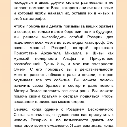
находятся в шоке, другие сильно разгневаны и не
желают помощи от Бога, которого они считают злым
и который якобы наказал их, оставив их в живых в
этой катастрофе.
Чтобы помочь вам делать призывы за ваших братьев
и сестер, не только в этом бедствии, но и в будущих,
мы решили высвободить особый Розарий для
исцеления всех жертв во всех видах катастроф. Это
очень мощный Розарий, который призывает
Присутствие Архангела Михаила и Шивы как
мужской полярности Альфы и Присутствие
возлюбленной Гуань Инь, и мое как полярности
Омеги. С его помощью вы в действительности
можете рассеять облако страха и печали, которое
окутывает все это событие. Вы можете помочь
излечить своих братьев и сестер и даже помочь
Матери Земле залечить все свои раны. Вы можете
помочь своим братьям и сестрам подняться, чтобы
восстановить жизнь как можно скорее.
Сейчас, когда бдение с Розарием Бесконечного
Света закончилось, я вдохновляю вас приступить к
новому Розарию и по возможности давать его
некоторое время ежедневно. Я дам вам знать, когда