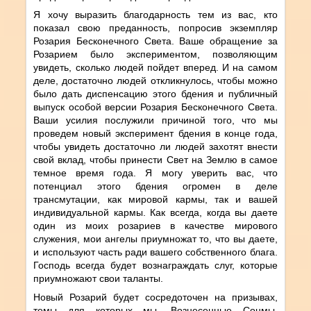
Я хочу выразить благодарность тем из вас, кто
показал свою преданность, попросив экземпляр
Розария Бесконечного Света. Ваше обращение за
Розарием было экспериментом, позволяющим
увидеть, сколько людей пойдет вперед. И на самом
деле, достаточно людей откликнулось, чтобы можно
было дать диспенсацию этого бдения и публичный
выпуск особой версии Розария Бесконечного Света.
Ваши усилия послужили причиной того, что мы
проведем новый эксперимент бдения в конце года,
чтобы увидеть достаточно ли людей захотят внести
свой вклад, чтобы принести Свет на Землю в самое
темное время года. Я могу уверить вас, что
потенциал этого бдения огромен в деле
трансмутации, как мировой кармы, так и вашей
индивидуальной кармы. Как всегда, когда вы даете
один из моих розариев в качестве мирового
служения, мои ангелы приумножат то, что вы даете,
и используют часть ради вашего собственного блага.
Господь всегда будет вознаграждать слуг, которые
приумножают свои таланты.
Новый Розарий будет сосредоточен на призывах,
темы для которых мы, Вознесенные Сонмы,