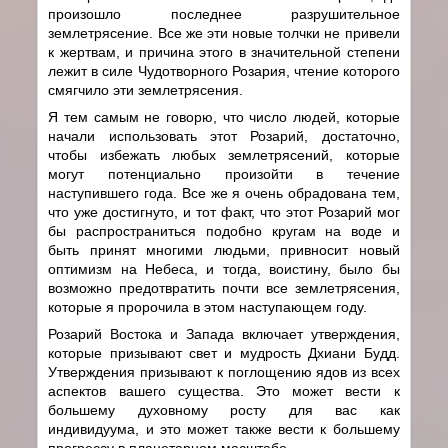
произошло последнее разрушительное
землетрясение. Все же эти новые толчки не привели
к жертвам, и причина этого в значительной степени
лежит в силе Чудотворного Розария, чтение которого
смягчило эти землетрясения.
Я тем самым не говорю, что число людей, которые
начали использовать этот Розарий, достаточно,
чтобы избежать любых землетрясений, которые
могут потенциально произойти в течение
наступившего года. Все же я очень обрадована тем,
что уже достигнуто, и тот факт, что этот Розарий мог
бы распространиться подобно кругам на воде и
быть принят многими людьми, привносит новый
оптимизм на Небеса, и тогда, воистину, было бы
возможно предотвратить почти все землетрясения,
которые я пророчила в этом наступающем году.
Розарий Востока и Запада включает утверждения,
которые призывают свет и мудрость Дхиани Будд.
Утверждения призывают к поглощению ядов из всех
аспектов вашего существа. Это может вести к
большему духовному росту для вас как
индивидуума, и это может также вести к большему
прогрессу в планетарном масштабе.