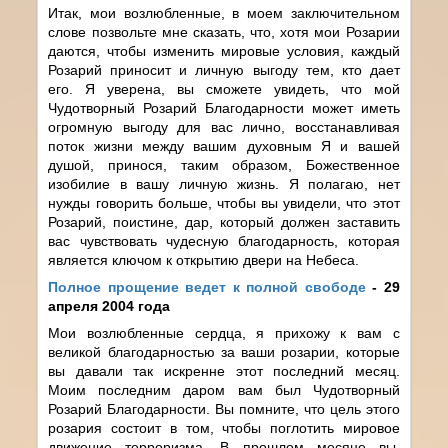
Итак, мои возлюбленные, в моем заключительном
слове позвольте мне сказать, что, хотя мои Розарии
даются, чтобы изменить мировые условия, каждый
Розарий приносит и личную выгоду тем, кто дает
его. Я уверена, вы сможете увидеть, что мой
Чудотворный Розарий Благодарности может иметь
огромную выгоду для вас лично, восстанавливая
поток жизни между вашим духовным Я и вашей
душой, принося, таким образом, Божественное
изобилие в вашу личную жизнь. Я полагаю, нет
нужды говорить больше, чтобы вы увидели, что этот
Розарий, поистине, дар, который должен заставить
вас чувствовать чудесную благодарность, которая
является ключом к открытию двери на Небеса.
Полное прощение ведет к полной свободе
- 29
апреля 2004 года
Мои возлюбленные сердца, я прихожу к вам с
великой благодарностью за ваши розарии, которые
вы давали так искренне этот последний месяц.
Моим последним даром вам был Чудотворный
Розарий Благодарности. Вы помните, что цель этого
розария состоит в том, чтобы поглотить мировое
движение терроризма. В прошлом месяце вы,