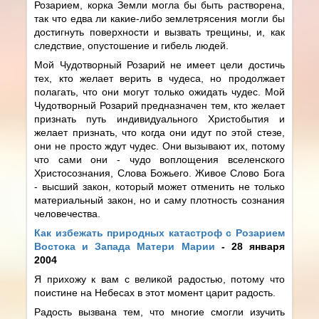
Розарием, корка Земли могла бы быть растворена,
так что едва ли какие-либо землетрясения могли бы
достигнуть поверхности и вызвать трещины, и, как
следствие, опустошение и гибель людей.
Мой Чудотворный Розарий не имеет цели достичь
тех, кто желает верить в чудеса, но продолжает
полагать, что они могут только ожидать чудес. Мой
Чудотворный Розарий предназначен тем, кто желает
признать путь индивидуального Христобытия и
желает признать, что когда они идут по этой стезе,
они не просто ждут чудес. Они вызывают их, потому
что сами они - чудо воплощения вселенского
Христосознания, Слова Божьего. Живое Слово Бога
- высший закон, который может отменить не только
материальный закон, но и саму плотность сознания
человечества.
Как избежать природных катастроф с Розарием
Востока и Запада Матери Марии
- 28 января
2004
Я прихожу к вам с великой радостью, потому что
поистине на Небесах в этот момент царит радость.
Радость вызвана тем, что многие смогли изучить