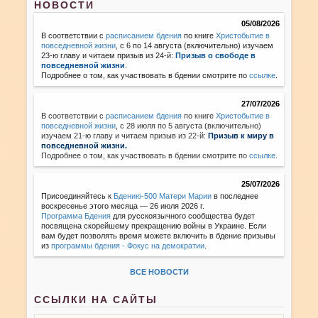
НОВОСТИ
05/08/2026
В соответствии с
расписанием бдения
по книге
Христобытие в
повседневной жизни
, с 6 по 14 августа (включительно) изучаем
23-ю главу и читаем призыв из 24-й:
Призыв о свободе в
повседневной жизни
.
Подробнее о том, как участвовать в бдении смотрите по
ссылке
.
27/07/2026
В соответствии с
расписанием бдения
по книге
Христобытие в
повседневной жизни
,
с 28 июля по 5 августа (включительно)
изучаем 21-ю главу и читаем призыв из 22-й:
Призыв к миру в
повседневной жизни.
Подробнее о том, как участвовать в бдении смотрите по
ссылке
.
25/07/2026
Присоединяйтесь к
Бдению-500 Матери Марии
в последнее
воскресенье этого месяца — 26 июля 2026 г.
Программа Бдения
для русскоязычного сообщества будет
посвящена скорейшему прекращению войны в Украине. Если
вам будет позволять время можете включить в бдение призывы
из
программы бдения - Фокус на демократии
.
ВСЕ НОВОСТИ
ССЫЛКИ НА САЙТЫ