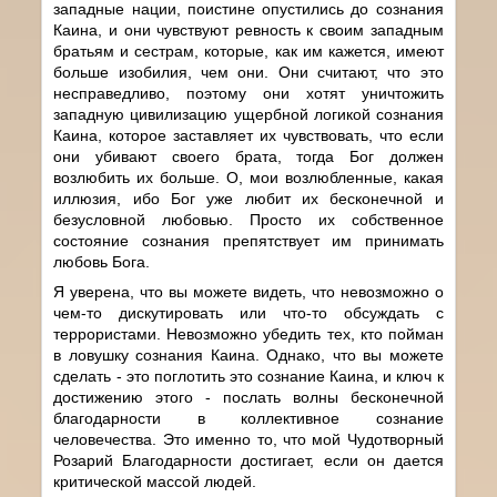
западные нации, поистине опустились до сознания
Каина, и они чувствуют ревность к своим западным
братьям и сестрам, которые, как им кажется, имеют
больше изобилия, чем они. Они считают, что это
несправедливо, поэтому они хотят уничтожить
западную цивилизацию ущербной логикой сознания
Каина, которое заставляет их чувствовать, что если
они убивают своего брата, тогда Бог должен
возлюбить их больше. О, мои возлюбленные, какая
иллюзия, ибо Бог уже любит их бесконечной и
безусловной любовью. Просто их собственное
состояние сознания препятствует им принимать
любовь Бога.
Я уверена, что вы можете видеть, что невозможно о
чем-то дискутировать или что-то обсуждать с
террористами. Невозможно убедить тех, кто пойман
в ловушку сознания Каина. Однако, что вы можете
сделать - это поглотить это сознание Каина, и ключ к
достижению этого - послать волны бесконечной
благодарности в коллективное сознание
человечества. Это именно то, что мой Чудотворный
Розарий Благодарности достигает, если он дается
критической массой людей.