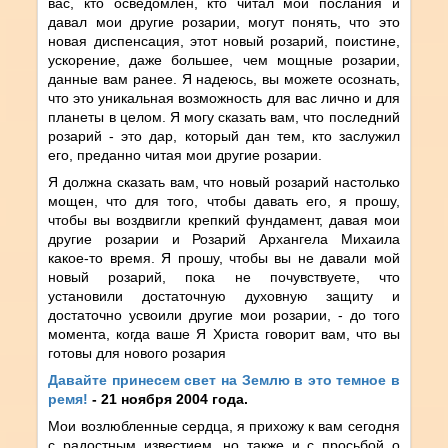
вас, кто осведомлен, кто читал мои послания и
давал мои другие розарии, могут понять, что это
новая диспенсация, этот новый розарий, поистине,
ускорение, даже большее, чем мощные розарии,
данные вам ранее. Я надеюсь, вы можете осознать,
что это уникальная возможность для вас лично и для
планеты в целом. Я могу сказать вам, что последний
розарий - это дар, который дан тем, кто заслужил
его, преданно читая мои другие розарии.
Я должна сказать вам, что новый розарий настолько
мощен, что для того, чтобы давать его, я прошу,
чтобы вы воздвигли крепкий фундамент, давая мои
другие розарии и Розарий Архангела Михаила
какое-то время. Я прошу, чтобы вы не давали мой
новый розарий, пока не почувствуете, что
установили достаточную духовную защиту и
достаточно усвоили другие мои розарии, - до того
момента, когда ваше Я Христа говорит вам, что вы
готовы для нового розария
Давайте принесем свет на Землю в это темное в
ремя!
- 21 ноября 2004 года.
Мои возлюбленные сердца, я прихожу к вам сегодня
с радостным известием, но также и с просьбой о