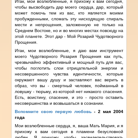
Итак, мои возлюбленные, я прихожу к вам сегодня,
чтобы высвободить дар моего сердца, дар, который
может помочь тем из вас, кто является моими
пробужденными, сломать эту нисходящую спираль
мести и непрощения, заложенную не только на
Среднем Востоке, но и во многих местах повсюду на
этой планете. Этот дар - Мой Розарий Чудотворного
Прощения.
Итак, мои возлюбленные, я даю вам инструмент
моего Чудотворного Розария Прощения как путь,
чрезвычайно эффективный и мощный путь для вас,
чтобы поглотить слои отрицательной энергии и
несовершенного чувства идентичности, которые
окружают вашу душу и заставляют вас верить в
образ, что вы - смертный человек, пойманный в
ловушку - тюрьму, из которой нет никакого спасения.
Есть, воистину, спасение, и это - просто оставить
несовершенства и возвышаться в сознании.
Вспомните свою первую любовь
- 2 мая 2004
года
Мои возлюбленные сердца, я, ваша Мать Мария, и я
прихожу к вам сегодня в пламени безусловной
любви. Я прихожу, чтобы засвидетельствовать