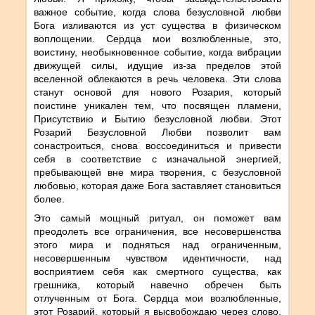
важное событие, когда слова безусловной любви
Бога изливаются из уст существа в физическом
воплощении. Сердца мои возлюбленные, это,
воистину, необыкновенное событие, когда вибрации
движущей силы, идущие из-за пределов этой
вселенной облекаются в речь человека. Эти слова
станут основой для нового Розария, который
поистине уникален тем, что посвящен пламени,
Присутствию и Бытию безусловной любви. Этот
Розарий Безусловной Любви позволит вам
сонастроиться, снова воссоединиться и привести
себя в соответствие с изначальной энергией,
пребывающей вне мира творения, с безусловной
любовью, которая даже Бога заставляет становиться
более.
Это самый мощный ритуал, он поможет вам
преодолеть все ограничения, все несовершенства
этого мира и подняться над ограниченным,
несовершенным чувством идентичности, над
восприятием себя как смертного существа, как
грешника, который навечно обречен быть
отлученным от Бога. Сердца мои возлюбленные,
этот Розарий, который я высвобождаю через слово,