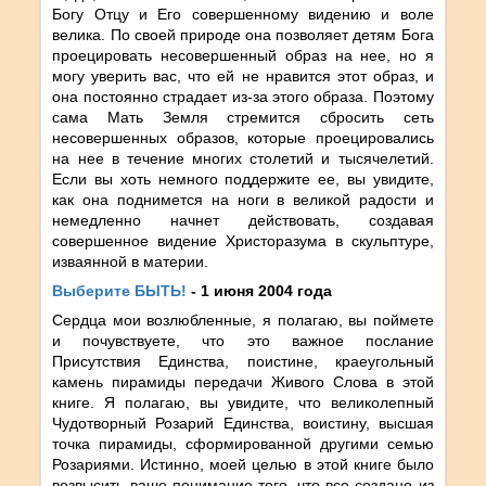
Богу Отцу и Его совершенному видению и воле
велика. По своей природе она позволяет детям Бога
проецировать несовершенный образ на нее, но я
могу уверить вас, что ей не нравится этот образ, и
она постоянно страдает из-за этого образа. Поэтому
сама Мать Земля стремится сбросить сеть
несовершенных образов, которые проецировались
на нее в течение многих столетий и тысячелетий.
Если вы хоть немного поддержите ее, вы увидите,
как она поднимется на ноги в великой радости и
немедленно начнет действовать, создавая
совершенное видение Христоразума в скульптуре,
изваянной в материи.
Выберите БЫТЬ!
- 1 июня 2004 года
Сердца мои возлюбленные, я полагаю, вы поймете
и почувствуете, что это важное послание
Присутствия Единства, поистине, краеугольный
камень пирамиды передачи Живого Слова в этой
книге. Я полагаю, вы увидите, что великолепный
Чудотворный Розарий Единства, воистину, высшая
точка пирамиды, сформированной другими семью
Розариями. Истинно, моей целью в этой книге было
возвысить ваше понимание того, что все создано из