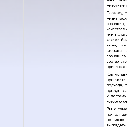
животные 
Поэтому, е
жизнь мож
сознания
качествам
или начат
какими бы
взгляд, и
стороны,
сознание
соответс
привлекат
Как женщи
превзойти
подхода, 
прежде все
И поэтому
которую с
Вы с само
нечто, нав
не может
выглядеть