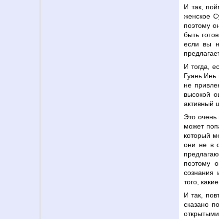
И так, по
женское С
поэтому он
быть гото
если вы н
предлагае
И тогда, 
Гуань Инь 
не привле
высокой о
активный ш
Это очень
может поп
который м
они не в 
предлагаю
поэтому о
сознания 
того, каки
И так, по
сказано по
открытыми