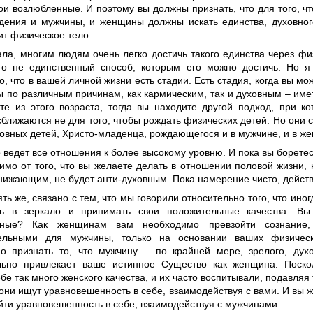
и возлюбленные. И поэтому вы должны признать, что для того, чт
дения и мужчины, и женщины должны искать единства, духовного
ит физическое тело.
ала, многим людям очень легко достичь такого единства через фи
то не единственный способ, которым его можно достичь. Но 
о, что в вашей личной жизни есть стадии. Есть стадия, когда вы мо
 по различным причинам, как кармическим, так и духовным – имет
те из этого возраста, тогда вы находите другой подход, при к
ближаются не для того, чтобы рождать физических детей. Но они 
ховных детей, Христо-младенца, рождающегося и в мужчине, и в ж
о ведет все отношения к более высокому уровню. И пока вы боретес
имо от того, что вы желаете делать в отношении половой жизни, 
нижающим, не будет анти-духовным. Пока намерение чисто, действ
ять же, связано с тем, что мы говорили относительно того, что ино
ть в зеркало и принимать свои положительные качества. Вы
нные? Как женщинам вам необходимо превзойти сознание,
тельными для мужчины, только на основании ваших физическ
о признать то, что мужчину – по крайней мере, зрелого, дух
льно привлекает ваше истинное Существо как женщина. Поск
бе так много женского качества, и их часто воспитывали, подавляя 
они ищут уравновешенность в себе, взаимодействуя с вами. И вы 
йти уравновешенность в себе, взаимодействуя с мужчинами.