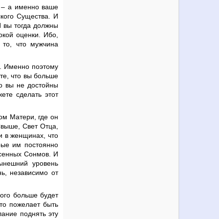
е – а именно ваше
кого Существа. И
И вы тогда должны
окой оценки. Ибо,
 то, что мужчина
я. Именно поэтому
ете, что вы больше
то вы не достойны
жете сделать этот
ом Матери, где он
Свыше, Свет Отца,
и в женщинах, что
рые им постоянно
есенных Сонмов. И
нынешний уровень
нь, независимо от
ного больше будет
кто пожелает быть
ание поднять эту