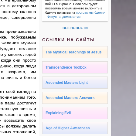
 к материальному
войны в Украине. Если вам будет
тся в детородном
позволять время можете включить в
и поэтому склонна
бдение призывы из
программы бдения
имое, совершенно
- Фокус на демократии
.
ВСЕ НОВОСТИ
 им предназначено
оже, побуждаемы
ССЫЛКИ НА САЙТЫ
е желания мужчин
уждает желание
The Mystical Teachings of Jesus
ые у многих людей
когда они просто
днако, когда люди
Transcendence Toolbox
го возраста, им
 на жизнь и более
Ascended Masters Light
ят свой взгляд на
 пониманием того,
Ascended Masters Answers
ые пары достигнут
стальную жизнь и
Explaining Evil
е какое-то время,
и возвысить свое
ары должны делать
Age of Higher Awareness
альных отношений,