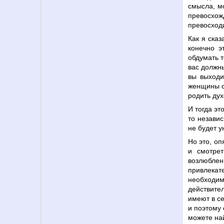
смысла, мо
превосхож
превосход
Как я сказ
конечно э
обдумать т
вас должны
вы выходи
женщины с
родить ду
И тогда эт
то независ
не будет у
Но это, оп
и смотре
возлюбле
привлека
необходим
действите
имеют в се
и поэтому 
можете на