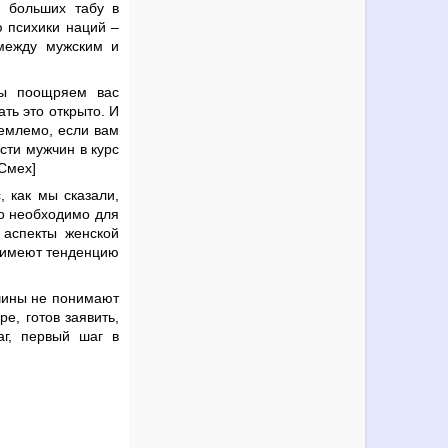
 больших табу в
ю психики наций –
между мужским и
мы поощряем вас
ть это открыто. И
иемлемо, если вам
сти мужчин в курс
[Смех]
, как мы сказали,
то необходимо для
 аспекты женской
ы имеют тенденцию
жчины не понимают
е, готов заявить,
аг, первый шаг в