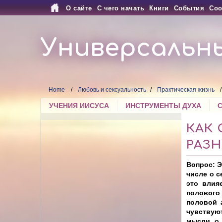
О сайте
С чего начать
Книги
События
Соо
Универсальн
Home
Любовь и сексуальность
Практическая жизнь
УЧЕНИЯ ИИСУСА
ИНСТРУМЕНТЫ ДУХА
КАК
РАЗ
Вопрос: Э
числе о с
это влия
полового
половой 
чувствуют
мысли о 