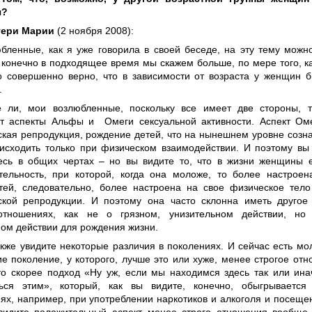
я?
тери Марии
(2 ноября 2008):
бленные, как я уже говорила в своей беседе, на эту тему можн
 конечно в подходящее время мы скажем больше, по мере того, к
о совершенно верно, что в зависимости от возраста у женщин 
.
 ли, мои возлюбленные, поскольку все имеет две стороны, то
т аспекты Альфы и Омеги сексуальной активности. Аспект Омег
ская репродукция, рождение детей, что на нынешнем уровне созн
исходить только при физическом взаимодействии. И поэтому вы 
есь в общих чертах – но вы видите то, что в жизни женщины е
тельность, при которой, когда она моложе, то более настроен
тей, следовательно, более настроена на свое физическое тело
ской репродукции. И поэтому она часто склонна иметь другое
отношениях, как не о грязном, унизительном действии, н
ом действии для рождения жизни.
акже увидите некоторые различия в поколениях. И сейчас есть м
е поколение, у которого, лучше это или хуже, менее строгое отн
то скорее подход «Ну уж, если мы находимся здесь так или ина
ься этим», который, как вы видите, конечно, обыгрывается
ях, например, при употреблении наркотиков и алкоголя и посеще