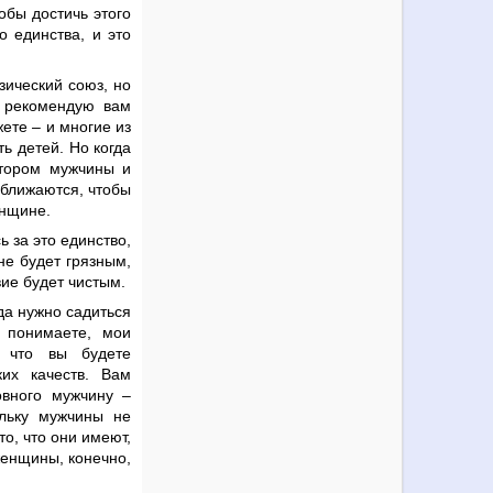
обы достичь этого
 единства, и это
зический союз, но
я рекомендую вам
жете – и многие из
ь детей. Но когда
отором мужчины и
сближаются, чтобы
енщине.
ь за это единство,
не будет грязным,
ие будет чистым.
гда нужно садиться
 понимаете, мои
 что вы будете
их качеств. Вам
овного мужчину –
ольку мужчины не
то, что они имеют,
женщины, конечно,