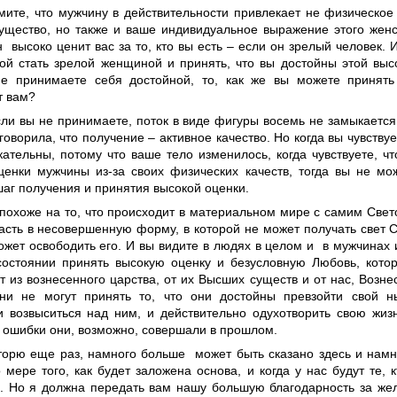
ймите, что мужчину в действительности привлекает не физическо
ущество, но также и ваше индивидуальное выражение этого женс
 высоко ценит вас за то, кто вы есть – если он зрелый человек. 
вой стать зрелой женщиной и принять, что вы достойны этой выс
е принимаете себя достойной, то, как же вы можете принять
т вам?
если вы не принимаете, поток в виде фигуры восемь не замыкаетс
говорила, что получение – активное качество. Но когда вы чувству
кательны, потому что ваше тело изменилось, когда чувствуете, ч
ценки мужчины из-за своих физических качеств, тогда вы не мо
аг получения и принятия высокой оценки.
 похоже на то, что происходит в материальном мире с самим Свет
асть в несовершенную форму, в которой не может получать свет 
ожет освободить его. И вы видите в людях в целом и в мужчинах 
состоянии принять высокую оценку и безусловную Любовь, кото
т из вознесенного царства, от их Высших существ и от нас, Возн
ни не могут принять то, что они достойны превзойти свой 
и возвыситься над ним, и действительно одухотворить свою жиз
е ошибки они, возможно, совершали в прошлом.
вторю еще раз, намного больше может быть сказано здесь и нам
 мере того, как будет заложена основа, и когда у нас будут те, 
. Но я должна передать вам нашу большую благодарность за жел