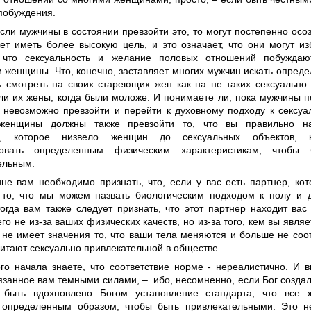
побуждения.
сли мужчины в состоянии превзойти это, то могут постепенно осоз
ет иметь более высокую цель, и это означает, что они могут из
, что сексуальность и желание половых отношений побуждаю
и женщины. Что, конечно, заставляет многих мужчин искать опред
ь смотреть на своих стареющих жен как на не таких сексуально
ли их жены, когда были моложе. И понимаете ли, пока мужчины 
м невозможно превзойти и перейти к духовному подходу к сексуа
 женщины должны также превзойти то, что вы правильно н
м, которое низвело женщин до сексуальных объектов, 
твовать определенным физическим характеристикам, чтобы 
ельным.
не вам необходимо признать, что, если у вас есть партнер, ко
 то, что мы можем назвать биологическим подходом к полу и д
тогда вам также следует признать, что этот партнер находит вас
го не из-за ваших физических качеств, но из-за того, кем вы являе
 не имеет значения то, что ваши тела меняются и больше не соо
читают сексуально привлекательной в обществе.
го начала знаете, что соответствие норме - нереалистично. И в
язанное вам темными силами, – ибо, несомненно, если Бог создал
 быть вдохновлено Богом установление стандарта, что все
 определенным образом, чтобы быть привлекательными. Это н