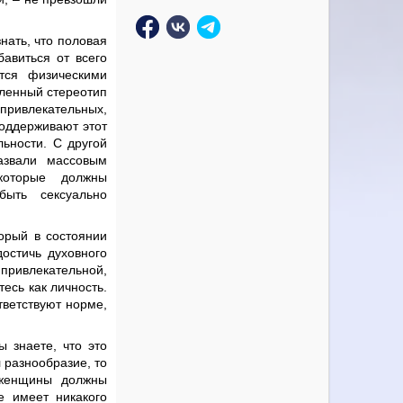
нать, что половая
бавиться от всего
тся физическими
еленный стереотип
 привлекательных,
поддерживают этот
льности. С другой
азвали массовым
которые должны
быть сексуально
торый в состоянии
остичь духовного
 привлекательной,
тесь как личность.
тветствуют норме,
ы знаете, что это
 разнообразие, то
 женщины должны
е имеет никакого