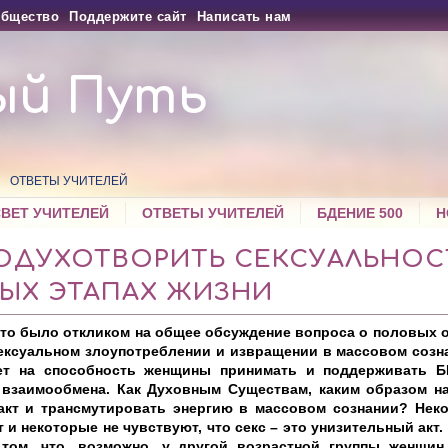
бщество
Поддержите сайт
Написать нам
ый Путь
ОТВЕТЫ УЧИТЕЛЕЙ
СВЕТ УЧИТЕЛЕЙ
ОТВЕТЫ УЧИТЕЛЕЙ
БДЕНИЕ 500
Н
 ОДУХОТВОРИТЬ СЕКСУАЛЬНОС
НЫХ ЭТАПАХ ЖИЗНИ
то было откликом на общее обсуждение вопроса о половых о
ексуальном злоупотреблении и извращении в массовом созна
ет на способность женщины принимать и поддерживать 
 взаимообмена. Как Духовным Существам, каким образом н
акт и трансмутировать энергию в массовом сознании? Не
 и некоторые не чувствуют, что секс – это унизительный акт. 
том, что, возможно, у другой возрастной группы женщин