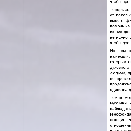
чтобы прев
Теперь ест
от половы
вместо фи
помочь им
из них дос
не нужно 
чтобы дост
Но, тем н
намекали,
которым о
духовного
людьми, п
не превзо
продолжал
единства д
Тем не ме
мужчины н
наблюдать
генофонда
женщин, ч
отношений
ищут таки