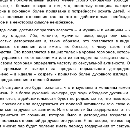
видите положительный аспект менее строго отношения вообще
нако, я больше говорю о том, что, поскольку женщина находи
 она в основном более привязана к потребности рожать детей, 
на половые отношения как на что-то действительно необход
ное и в некотором смысле неизбежное.
огда люди достигают зрелого возраста – и мужчины и женщины –
и эту стадию. Ибо, конечно, мужчины также, когда они мол
остью деторождения и, таким образом, это появляется в вид
ловые отношения или иметь их больше, к чему также поб
дства. Это проявляется в ваших телах на уровне гормонов, котор
 управляют их отношениями или их взглядом на сексуальность, 
своим гормонам определять частоту их сексуальной активности. О
ся зрелыми и выходят за пределы нормального детородно
чено – в идеале – созреть к принятию более духовного взгляда
представления о половой жизни.
ой ситуации это будет означать, что и мужчины и женщины измен
изнь. И в более духовной культуре, где люди обладают духовным
вляются, в действительности будет не редкостью то, что некотор
и пожелают или воздержаться от половой активности всю свою о
иться на духовных занятиях. Или они могли бы воздержаться от не
траниться от сознания, которое было в детородном возрасте 
 половых отношений до духовного уровня. Я не говорю, что все п
ля многих пар будет полезно иметь период воздержания от сексу