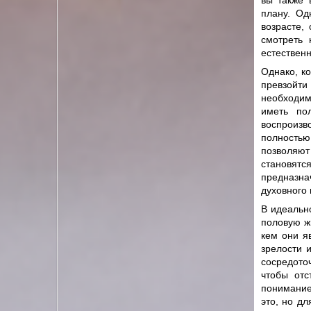
вы также 
плану. Од
возрасте,
смотреть 
естествен
Однако, к
превзойт
необходим
иметь по
воспроизво
полностью
позволяют 
становят
предназна
духовного 
В идеальн
половую ж
кем они я
зрелости 
сосредоточ
чтобы отс
понимание
это, но д