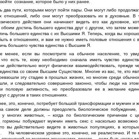
зойти сознание, которое было у них ранее.
ь два пути, которыми могут пойти пары. Они могут либо продолжа
х отношений, либо они могут преобразовать их в духовные. В 
зического действия они начинают видеть его как духовное, ко
 обоим достичь большего единства друг с другом, что затем мож
тичь большего единства с их Высшими Я. Теперь, когда вы хорошо
быть в отношениях, и вам не нужно иметь половые отношения с 
ичь большего чувства единства с Высшим Я.
е менее, если вы посмотрите на обычное население, то уви
 что есть те, кому необходимо сначала иметь чувство единств
ни действительно могут физически взаимодействовать, прежде ч
 единства со своим Высшим Существом. Многие из вас, те, кто я
ревзошли эту стадию в прошлых жизнях, но многие среди обычно
шли, и следовательно совершенно законно, чтобы люди на этом
и половую активность, но преобразовали ее в желание един
руг с другом в таких отношениях.
нее, это, конечно, потребует большой трансформации и мужчин и 
а самом деле должны преодолеть биологическое побуждение,
 у многих животных, – когда по биологическим причинам с 
 гормоны побуждают мужчин иметь секс с насколько возможн
то вы действительно видите в животных популяциях, в которы
. На человеческом уровне это, конечно, не реалистично. И те 
х отношений со многими женщинами, просто, – если быть честным