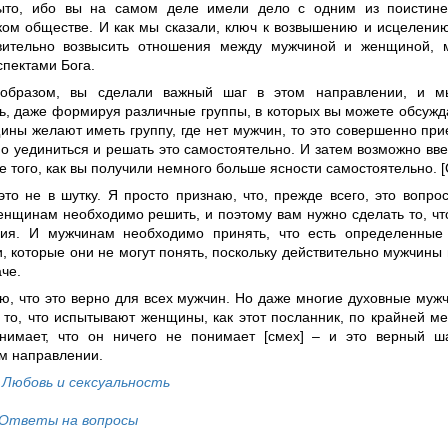
ыто, ибо вы на самом деле имели дело с одним из поистине
ком обществе. И как мы сказали, ключ к возвышению и исцелени
вительно возвысить отношения между мужчиной и женщиной, 
спектами Бога.
 образом, вы сделали важный шаг в этом направлении, и 
ь, даже формируя различные группы, в которых вы можете обсужда
ины желают иметь группу, где нет мужчин, то это совершенно пр
о уединиться и решать это самостоятельно. И затем возможно вве
е того, как вы получили немного больше ясности самостоятельно. 
то не в шутку. Я просто признаю, что, прежде всего, это вопрос
енщинам необходимо решить, и поэтому вам нужно сделать то, ч
ия. И мужчинам необходимо принять, что есть определенные
и, которые они не могут понять, поскольку действительно мужчин
че.
рю, что это верно для всех мужчин. Но даже многие духовные му
то, что испытывают женщины, как этот посланник, по крайней мер
нимает, что он ничего не понимает [смех] – и это верный ш
м направлении.
у
Любовь и сексуальность
Ответы на вопросы