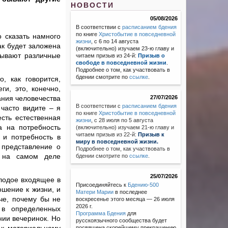
НОВОСТИ
05/08/2026
В соответствии с
расписанием бдения
по книге
Христобытие в повседневной
о сказать намного
жизни
, с 6 по 14 августа
ак будет заложена
(включительно) изучаем 23-ю главу и
бывают различные
читаем призыв из 24-й:
Призыв о
свободе в повседневной жизни
.
Подробнее о том, как участвовать в
бдении смотрите по
ссылке
.
, как говорится,
и, это, конечно,
ания человечества
27/07/2026
В соответствии с
расписанием бдения
часто видите – я
по книге
Христобытие в повседневной
сть естественная
жизни
,
с 28 июля по 5 августа
а на потребность
(включительно) изучаем 21-ю главу и
читаем призыв из 22-й:
Призыв к
 и потребность в
миру в повседневной жизни.
 представление о
Подробнее о том, как участвовать в
о на самом деле
бдении смотрите по
ссылке
.
25/07/2026
олодое входящее в
Присоединяйтесь к
Бдению-500
ошение к жизни, и
Матери Марии
в последнее
че, почему бы не
воскресенье этого месяца — 26 июля
2026 г.
 в определенных
Программа Бдения
для
нии вечеринок. Но
русскоязычного сообщества будет
посвящена скорейшему прекращению