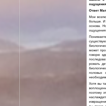
ощущени
Ответ Ма
Мои возлю
больше. И
основа. Н
ощущения
Понимаете
существую
биологиче
может про
говорю зд
последова
рожать де
биологиче
половых 
необходим
Хотя вы т
воплощени
поэтому э
наслаждат
извращени