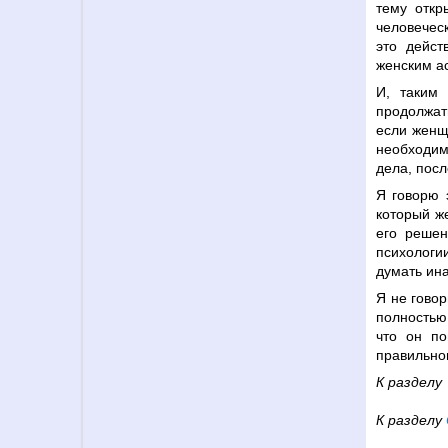
тему откр
человечес
это дейст
женским а
И, таким
продолжат
если женщ
необходим
дела, посл
Я говорю э
который ж
его решен
психологи
думать ина
Я не гово
полностью 
что он по
правильно
К раздел
К разделу