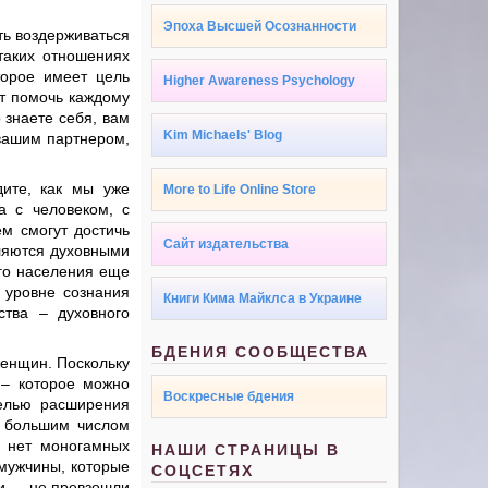
Эпоха Высшей Осознанности
ть воздерживаться
таких отношениях
торое имеет цель
Higher Awareness Psychology
ет помочь каждому
 знаете себя, вам
Kim Michaels' Blog
вашим партнером,
дите, как мы уже
More to Life Online Store
а с человеком, с
ем смогут достичь
Сайт издательства
вляются духовными
го населения еще
 уровне сознания
Книги Кима Майклса в Украине
ства – духовного
БДЕНИЯ СООБЩЕСТВА
женщин. Поскольку
 – которое можно
Воскресные бдения
целью расширения
о большим числом
х нет моногамных
НАШИ СТРАНИЦЫ В
мужчины, которые
СОЦСЕТЯХ
и, – не превзошли