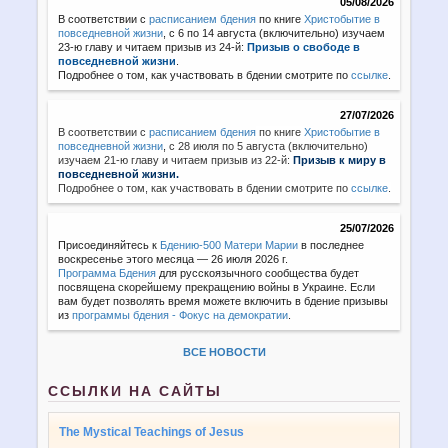
05/08/2026
В соответствии с
расписанием бдения
по книге
Христобытие в
повседневной жизни
, с 6 по 14 августа (включительно) изучаем
23-ю главу и читаем призыв из 24-й:
Призыв о свободе в
повседневной жизни
.
Подробнее о том, как участвовать в бдении смотрите по
ссылке
.
27/07/2026
В соответствии с
расписанием бдения
по книге
Христобытие в
повседневной жизни
,
с 28 июля по 5 августа (включительно)
изучаем 21-ю главу и читаем призыв из 22-й:
Призыв к миру в
повседневной жизни.
Подробнее о том, как участвовать в бдении смотрите по
ссылке
.
25/07/2026
Присоединяйтесь к
Бдению-500 Матери Марии
в последнее
воскресенье этого месяца — 26 июля 2026 г.
Программа Бдения
для русскоязычного сообщества будет
посвящена скорейшему прекращению войны в Украине. Если
вам будет позволять время можете включить в бдение призывы
из
программы бдения - Фокус на демократии
.
ВСЕ НОВОСТИ
ССЫЛКИ НА САЙТЫ
The Mystical Teachings of Jesus