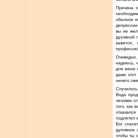
Причина э
необходим
обычное я
депрессии 
вы не жел
духовной л
кажется,
профессио
Очевидно,
надеюсь, 
для меня 
даже этот
ничего сме
Случилось
Вода прод
человек от
того, как 
отказался
подлетел в
Бог спасе
духовное 
чтобы ты с