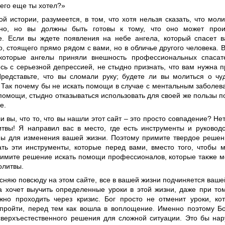
чего еще ты хотел?»
й истории, разумеется, в том, что хотя нельзя сказать, что моли
ьно, но вы должны быть готовы к тому, что оно может прои
е. Если вы ждете появления на небе ангела, который спасет в
о, стоящего прямо рядом с вами, но в обличье другого человека.
которые ангелы приняли внешность профессиональных спасат
есь с серьезной депрессией, не стыдно признать, что вам нужна
редставьте, что вы сломали руку; будете ли вы молиться о чу
 Так почему бы не искать помощи в случае с ментальным заболе
 помощи, стыдно отказываться использовать для своей же пользы 
е.
 вы, что то, что вы нашли этот сайт – это просто совпадение? Нет
твы! Я направил вас в место, где есть инструменты и руководс
ы для изменения вашей жизни. Поэтому примите твердое решени
ать эти инструменты, которые перед вами, вместо того, чтобы 
римите решение искать помощи профессионалов, которые также м
олитвы.
сняю повсюду на этом сайте, все в вашей жизни подчиняется ваше
 хочет выучить определенные уроки в этой жизни, даже при том
жно проходить через кризис. Бог просто не отменит уроки, к
пройти, перед тем как вошла в воплощение. Именно поэтому Бо
сверхъестественного решения для сложной ситуации. Это бы на