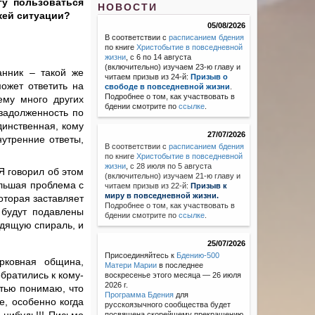
гу пользоваться
НОВОСТИ
жей ситуации?
05/08/2026
В соответствии с
расписанием бдения
по книге
Христобытие в повседневной
жизни
, с 6 по 14 августа
(включительно) изучаем 23-ю главу и
анник – такой же
читаем призыв из 24-й:
Призыв о
может ответить на
свободе в повседневной жизни
.
Подробнее о том, как участвовать в
ему много других
бдении смотрите по
ссылке
.
задолженность по
динственная, кому
27/07/2026
нутренние ответы,
В соответствии с
расписанием бдения
по книге
Христобытие в повседневной
жизни
,
с 28 июля по 5 августа
Я говорил об этом
(включительно) изучаем 21-ю главу и
ольшая проблема с
читаем призыв из 22-й:
Призыв к
миру в повседневной жизни.
оторая заставляет
Подробнее о том, как участвовать в
 будут подавлены
бдении смотрите по
ссылке
.
одящую спираль, и
25/07/2026
Присоединяйтесь к
Бдению-500
рковная община,
Матери Марии
в последнее
братились к кому-
воскресенье этого месяца — 26 июля
2026 г.
стью понимаю, что
Программа Бдения
для
е, особенно когда
русскоязычного сообщества будет
посвящена скорейшему прекращению