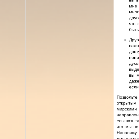
вы в
мне 
мног
друг
что 
быть
Друг
важн
дос
пони
духо
выде
вы м
даже
если
Позвольте
открытым 
мирскими 
направлен
слышать э
что мы не
Ненавижу 
желали вн