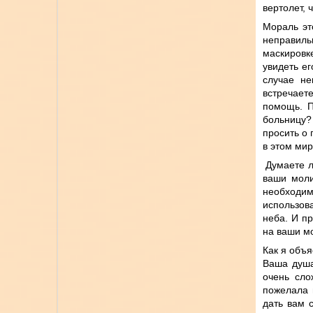
вертолет, 
Мораль это
неправил
маскировк
увидеть ег
случае не
встречает
помощь. П
больницу?
просить о
в этом мир
Думаете ли
ваши моли
необходим
использов
неба. И п
на ваши м
Как я объя
Ваша душа
очень сло
пожелала 
дать вам 