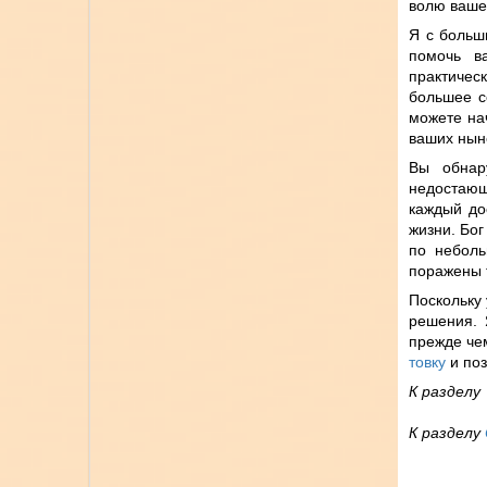
волю вашей
Я с больш
помочь в
практичес
большее с
можете нач
ваших нын
Вы обнар
недостающ
каждый до
жизни. Бог
по неболь
поражены 
Поскольку 
решения. 
прежде че
товку
и поз
К раздел
К разделу