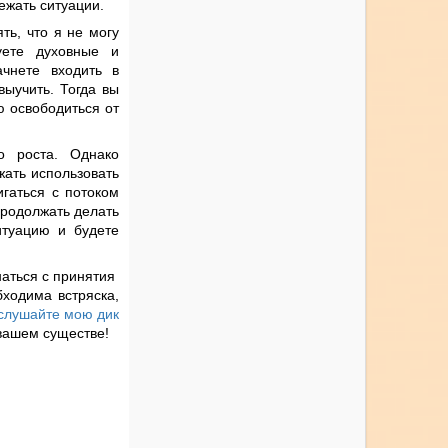
ежать ситуации.
ть, что я не могу
уете духовные и
ачнете входить в
ыучить. Тогда вы
ю освободиться от
о роста. Однако
ать использовать
игаться с потоком
продолжать делать
итуацию и будете
наться с принятия
ходима встряска,
слушайте мою дик
вашем существе!