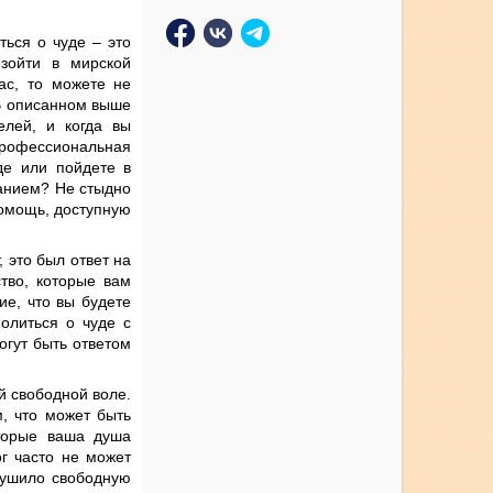
ться о чуде – это
зойти в мирской
ас, то можете не
 В описанном выше
елей, и когда вы
 профессиональная
де или пойдете в
ванием? Не стыдно
помощь, доступную
, это был ответ на
тво, которые вам
е, что вы будете
молиться о чуде с
огут быть ответом
й свободной воле.
, что может быть
оторые ваша душа
г часто не может
рушило свободную