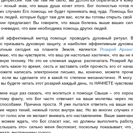
 депрессии. Как бы там ни было, вы ДОЛЖНЫ обратиться к кому-
– ясный знак, что ваша душа хочет этого. Бог полностью готов 
их случаях Его помощь не будет принимать вид чуда. Помощь Бо
их людей, которые будут там для вас, если вы готовы открыть свой
они предлагают. Вы говорите, что ваша болезнь выше ваших сил
 очевидно, что вам необходима помощь других людей.
ой эффективный метод помощи: проводить духовный ритуал. 
о призывать духовную защиту, и наиболее эффективным духовн
тупным сегодня на планете Земля, является
Розарий Архан
маю, что вы чувствуете, что ваш ум настолько хаотичен, что вы не
вную технику. Но это не сложная задача: распечатать Розарий А
лить какое-то время, сесть и заставить себя прочесть его от нача
ожете написать электронное письмо, вы, конечно, можете проче
 если вы сделаете это в какой-то степени механистично. Я могу 
 вы будете читать этот розарий каждый день, то НАЧНЕТЕ чувствова
 мне еще раз сказать, что молиться о помощи Свыше – это хоро
тому факту, что Бог часто отвечает на ваши молитвы через л
способами. Причина проста. Я уже пытался ответить на ваши мо
ие через тихий, нежный голос внутри вас. Но во многих случаях
тот голос или не желают внимать его наставлениям. Ваше замечан
 можем ждать, что Бог спасет нас, но должны выполнять работу
слышать это» сильно меня беспокоит, поскольку показывает, что
имать внутреннему голосу.