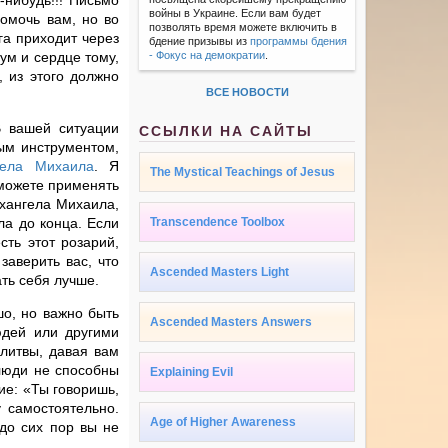
нибудь!!! Письмо
войны в Украине. Если вам будет
помочь вам, но во
позволять время можете включить в
га приходит через
бдение призывы из
программы бдения
 ум и сердце тому,
- Фокус на демократии
.
, из этого должно
ВСЕ НОВОСТИ
В вашей ситуации
ССЫЛКИ НА САЙТЫ
ым инструментом,
гела Михаила
. Я
The Mystical Teachings of Jesus
 можете применять
рхангела Михаила,
ла до конца. Если
Transcendence Toolbox
сть этот розарий,
заверить вас, что
Ascended Masters Light
ть себя лучше.
шо, но важно быть
Ascended Masters Answers
юдей или другими
литвы, давая вам
 люди не способны
Explaining Evil
ие: «Ты говоришь,
 самостоятельно.
Age of Higher Awareness
 до сих пор вы не