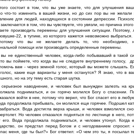
того состоит в том, что вы уже знаете, что для улучшения ваш
о что-то изменить в вашей жизни, но до сих пор вы не желали 
вление для людей, находящихся в состоянии депрессии. Психоло
заключается в том, что вы чувствуете, что увязли, но причина этого 
аете производить перемены для улучшения ситуации. Поэтому, 
овушке-22, в тупике, из которого кажется невозможно выбраться. 
 потому что вы не желаете делать то, что необходимо, н
нальной помощи или производить определенные перемены.
 вы не единственный человек, когда-либо побывавший в такой с
что вы поймете, что когда вы не следуете внутреннему голосу, д
помочь вам - через земной голос, который вы можете слышать. Е
 голос, какие еще варианты у меня останутся? Я знаю, что в в
шного, но на эту тему есть старая шутка.
 серьезное наводнение, и человек был вынужден залезть на кр
олжала подниматься, и он горячо молился Богу о спасении. П
казался войти в нее, потому что верил, что Бог спасет его в любу
вода продолжала прибывать, он молился еще горячее. Подошел кате
 забраться. Вода достигла верха крыши, и человек взмолился сно
ертолет. Но человек отказался подняться по лестнице в него, пот
т его. Вода продолжала подниматься, и человек утонул. Когда 
царство, он предстал перед Богом и с негодованием спросил: 
пас меня, где ты был?» Бог ответил: «О чем это ты, я посылал те