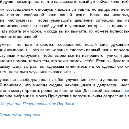
 души, несмотря на то, что ваш сознательный ум сейчас хочет изб
им состраданием отношусь к вашей ситуации, но вы должны поня
ам против свободной воли вашей души. Когда вы использ
кие инструменты, чтобы уменьшить давление ситуации, вы н
оприкосновение со своей душой и уроками, которые вы пришли в
ать искать эти уроки, и когда вы их выучите, то можете полность
ешних ограничений.
ужите, что вам откроется совершенно новый мир духовног
ий компонент – это ваше желание сделать первый шаг и продолж
ступный инструмент, чтобы вырваться из нынешнего тупика и дв
 может помочь только тем, кто хочет помочь себе. Если вы будете 
шому шагу за раз, вы однажды оглянитесь на сегодняшнюю с
тем, насколько улучшилась ваша жизнь.
у вас есть свободная воля, любое улучшение в жизни должно начи
Я понимаю, что многим людям, находящимся в депрессии, необ
м они смогут принять решение измениться. Для такой встряски
про
вольте вибрациям моего Присутствия поглотить силы депрессии в 
у
Исцеление Психологических Проблем
Ответы на вопросы