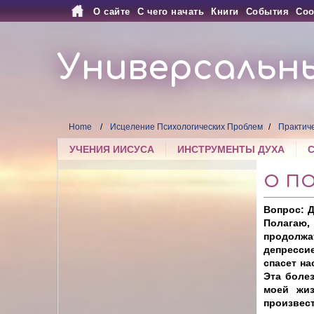
О сайте
С чего начать
Книги
События
Соо
Универсальн
Home
Исцеление Психологических Проблем
Практич
УЧЕНИЯ ИИСУСА
ИНСТРУМЕНТЫ ДУХА
О П
Вопрос: Д
Полагаю,
продолжа
депресси
спасет на
Эта болез
моей жиз
произвес