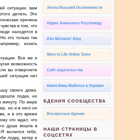
ей ситуации, вам
Эпоха Высшей Осознанности
этого делать. Это
гическая причина
Higher Awareness Psychology
чувства в том, что
люди находятся в
Но это только так
Kim Michaels' Blog
апример, искать
More to Life Online Store
итуации. Все же я
ругая возможность
сли вы отвергнете
Сайт издательства
ашей ситуации нет
Книги Кима Майклса в Украине
ышу своего дома.
одошла лодка, но
БДЕНИЯ СООБЩЕСТВА
ю минуту. По мере
р, но и в него он
ва, и в это время
Воскресные бдения
ому что ждал, что
его душа вошла в
НАШИ СТРАНИЦЫ В
«Я молился тебе,
СОЦСЕТЯХ
бе лодку, катер и