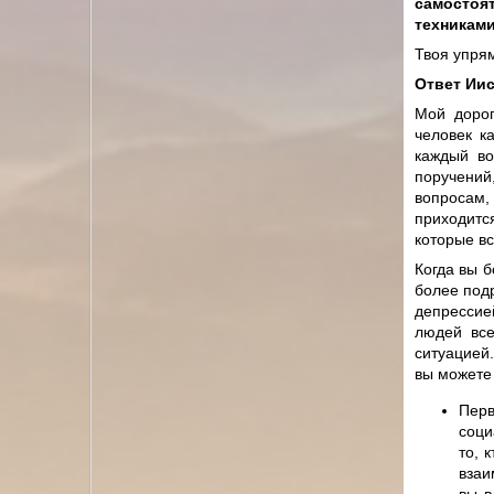
самостоя
техниками
Твоя упря
Ответ Иис
Мой дорог
человек к
каждый во
поручений
вопросам,
приходитс
которые вс
Когда вы б
более под
депрессией
людей все
ситуацией
вы можете
Перв
соци
то, 
взаи