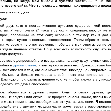
тельно, но когда мои мысли и чувства хаотичны, я не мо
 с твоего сайта. Что ты скажешь людям, находящимся в похо
мая ученица, Джэн.
уса:
ой друг, хотя я неограниченное духовное существо, мой посл
ак вы. У него только 24 часа в сутках и, следовательно, он не 
прос, посланный на этот сайт, особенно с тех пор как я дал 
, которые нужно выполнить своевременно. Таким образом, есть 
 на которые у него нет времени, чтобы дать мои ответы. Вы не е
я ждать внешних ответов. Но у всех есть возможность слушать в
егда доступны.
оретесь с депрессией, это всегда атака на вашу душу темных сил. 
робно в
другом ответе
, и вам нужно изучить его. Однако, самая б
 заключается в том, что она может стать нисходящей спиралью, к
 больше и больше изолировать себя, пока они полностью не
. Вам нужно приложить искреннее усилие, чтобы сломать эту нисх
 сделать это двумя способами:
ое: обратиться к другим людям, будь то семья, друзья, це
альные службы или обученные профессионалы. Важно, чтобы вы о
кто может помочь вам освободиться от чувства изоляции. Я полно
модействие с другими людьми часто может вызвать разочаровани