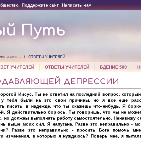
бщество
Поддержите сайт
Написать нам
ый Путь
еская жизнь
ОТВЕТЫ УЧИТЕЛЕЙ
СВЕТ УЧИТЕЛЕЙ
ОТВЕТЫ УЧИТЕЛЕЙ
БДЕНИЕ 500
Н
ОДАВЛЯЮЩЕЙ ДЕПРЕССИИ
орогой Иисус, Ты не ответил на последний вопрос, который
 у тебя были на это свои причины, но я все еще расс
ть писать, в надежде, что ты скажешь что-нибудь. Я борю
ей. Я действительно борюсь. Ты говоришь, что мы не можем
с, но должны выполнять работу самостоятельно. Ненавижу с
нь выше моих сил. Я напугана. Разве это неправильно - мо
ни? Разве это неправильно - просить Бога помочь мне
ти изменения, в которых я нуждаюсь? Поверь мне, я пытал