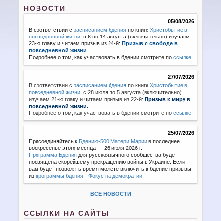
НОВОСТИ
05/08/2026
В соответствии с
расписанием бдения
по книге
Христобытие в
повседневной жизни
, с 6 по 14 августа (включительно) изучаем
23-ю главу и читаем призыв из 24-й:
Призыв о свободе в
повседневной жизни
.
Подробнее о том, как участвовать в бдении смотрите по
ссылке
.
27/07/2026
В соответствии с
расписанием бдения
по книге
Христобытие в
повседневной жизни
,
с 28 июля по 5 августа (включительно)
изучаем 21-ю главу и читаем призыв из 22-й:
Призыв к миру в
повседневной жизни.
Подробнее о том, как участвовать в бдении смотрите по
ссылке
.
25/07/2026
Присоединяйтесь к
Бдению-500 Матери Марии
в последнее
воскресенье этого месяца — 26 июля 2026 г.
Программа Бдения
для русскоязычного сообщества будет
посвящена скорейшему прекращению войны в Украине. Если
вам будет позволять время можете включить в бдение призывы
из
программы бдения - Фокус на демократии
.
ВСЕ НОВОСТИ
ССЫЛКИ НА САЙТЫ