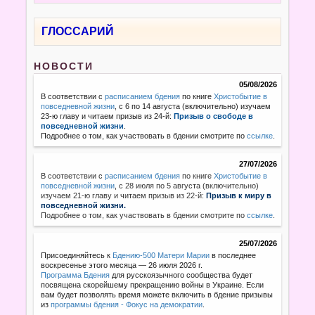
ГЛОССАРИЙ
НОВОСТИ
05/08/2026
В соответствии с
расписанием бдения
по книге
Христобытие в
повседневной жизни
, с 6 по 14 августа (включительно) изучаем
23-ю главу и читаем призыв из 24-й:
Призыв о свободе в
повседневной жизни
.
Подробнее о том, как участвовать в бдении смотрите по
ссылке
.
27/07/2026
В соответствии с
расписанием бдения
по книге
Христобытие в
повседневной жизни
,
с 28 июля по 5 августа (включительно)
изучаем 21-ю главу и читаем призыв из 22-й:
Призыв к миру в
повседневной жизни.
Подробнее о том, как участвовать в бдении смотрите по
ссылке
.
25/07/2026
Присоединяйтесь к
Бдению-500 Матери Марии
в последнее
воскресенье этого месяца — 26 июля 2026 г.
Программа Бдения
для русскоязычного сообщества будет
посвящена скорейшему прекращению войны в Украине. Если
вам будет позволять время можете включить в бдение призывы
из
программы бдения - Фокус на демократии
.