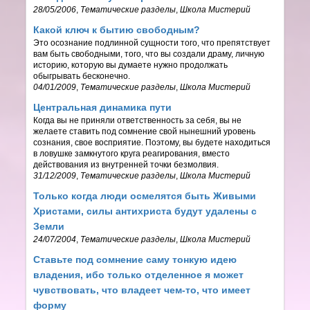
28/05/2006
,
Тематические разделы
,
Школа Мистерий
Какой ключ к бытию свободным?
Это осознание подлинной сущности того, что препятствует
вам быть свободными, того, что вы создали драму, личную
историю, которую вы думаете нужно продолжать
обыгрывать бесконечно.
04/01/2009
,
Тематические разделы
,
Школа Мистерий
Центральная динамика пути
Когда вы не приняли ответственность за себя, вы не
желаете ставить под сомнение свой нынешний уровень
сознания, свое восприятие. Поэтому, вы будете находиться
в ловушке замкнутого круга реагирования, вместо
действования из внутренней точки безмолвия.
31/12/2009
,
Тематические разделы
,
Школа Мистерий
Только когда люди осмелятся быть Живыми
Христами, силы антихриста будут удалены с
Земли
24/07/2004
,
Тематические разделы
,
Школа Мистерий
Ставьте под сомнение саму тонкую идею
владения, ибо только отделенное я может
чувствовать, что владеет чем-то, что имеет
форму