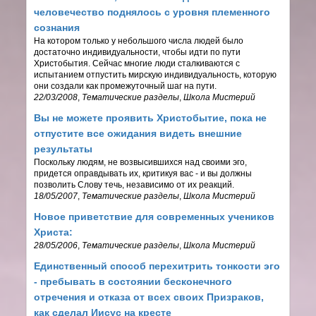
человечество поднялось с уровня племенного
сознания
На котором только у небольшого числа людей было
достаточно индивидуальности, чтобы идти по пути
Христобытия. Сейчас многие люди сталкиваются с
испытанием отпустить мирскую индивидуальность, которую
они создали как промежуточный шаг на пути.
22/03/2008
,
Тематические разделы
,
Школа Мистерий
Вы не можете проявить Христобытие, пока не
отпустите все ожидания видеть внешние
результаты
Поскольку людям, не возвысившихся над своими эго,
придется оправдывать их, критикуя вас - и вы должны
позволить Слову течь, независимо от их реакций.
18/05/2007
,
Тематические разделы
,
Школа Мистерий
Новое приветствие для современных учеников
Христа:
28/05/2006
,
Тематические разделы
,
Школа Мистерий
Единственный способ перехитрить тонкости эго
- пребывать в состоянии бесконечного
отречения и отказа от всех своих Призраков,
как сделал Иисус на кресте