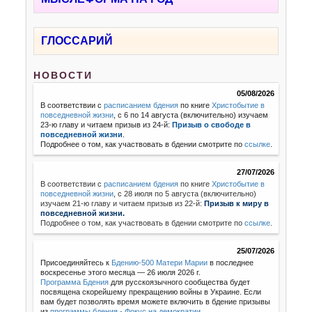
ГЛОССАРИЙ
НОВОСТИ
05/08/2026
В соответствии с
расписанием бдения
по книге
Христобытие в
повседневной жизни
, с 6 по 14 августа (включительно) изучаем
23-ю главу и читаем призыв из 24-й:
Призыв о свободе в
повседневной жизни
.
Подробнее о том, как участвовать в бдении смотрите по
ссылке
.
27/07/2026
В соответствии с
расписанием бдения
по книге
Христобытие в
повседневной жизни
,
с 28 июля по 5 августа (включительно)
изучаем 21-ю главу и читаем призыв из 22-й:
Призыв к миру в
повседневной жизни.
Подробнее о том, как участвовать в бдении смотрите по
ссылке
.
25/07/2026
Присоединяйтесь к
Бдению-500 Матери Марии
в последнее
воскресенье этого месяца — 26 июля 2026 г.
Программа Бдения
для русскоязычного сообщества будет
посвящена скорейшему прекращению войны в Украине. Если
вам будет позволять время можете включить в бдение призывы
из
программы бдения - Фокус на демократии
.