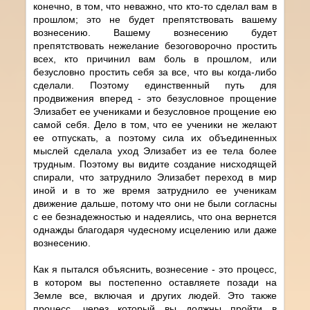
конечно, в том, что неважно, что кто-то сделал вам в
прошлом; это не будет препятствовать вашему
вознесению. Вашему вознесению будет
препятствовать нежелание безоговорочно простить
всех, кто причинил вам боль в прошлом, или
безусловно простить себя за все, что вы когда-либо
сделали. Поэтому единственный путь для
продвижения вперед - это безусловное прощение
Элизабет ее учениками и безусловное прощение ею
самой себя. Дело в том, что ее ученики не желают
ее отпускать, а поэтому сила их объединенных
мыслей сделала уход Элизабет из ее тела более
трудным. Поэтому вы видите создание нисходящей
спирали, что затруднило Элизабет переход в мир
иной и в то же время затруднило ее ученикам
движение дальше, потому что они не были согласны
с ее безнадежностью и надеялись, что она вернется
однажды благодаря чудесному исцелению или даже
вознесению.
Как я пытался объяснить, вознесение - это процесс,
в котором вы постепенно оставляете позади на
Земле все, включая и других людей. Это также
процесс, через который вы должны пройти в