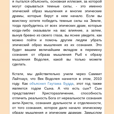
я пытался объяснить, основная иллюзия, за которой
могут скрываться темные силы, - это именно
эпический образ мышления и многие эпические
драмы, которые берут в нем начало. Если вы
воистину хотите победить темные силы на Земле,
тогда пробудитесь от всех эпических драм, которые
когда-либо оказывали на вас влияние, а затем,
вынув бревно из своего глаза, вы яснее увидите, как
можно пойти и помочь другим людям убрать
эпический образ мышления из их сознания. Это
будет вашим величайшим вкладом в перемену
сознания от образа мышления Рыб к образу
мышления Водолея, какой вы только можете
сделать.
Кстати, мы действительно учили через Саммит
Лайтхауз, что Век Водолея начнется в этом, 2010
году. Как
объяснил Гаутама Будда
, этот год также
является годом Сына. А что есть сын? Сын
представляет Христоразличение, способность
отличить реальность Бога от нереальности сознания
анти-Христа, сознания дуальности и отделенности,
от того сознания, которое дало начало эпическому
образу мышления и эпическим драмам. Замыслом