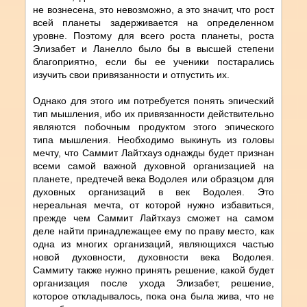
не вознесена, это невозможно, а это значит, что рост
всей планеты задерживается на определенном
уровне. Поэтому для всего роста планеты, роста
Элизабет и Ланелло было бы в высшей степени
благоприятно, если бы ее ученики постарались
изучить свои привязанности и отпустить их.
Однако для этого им потребуется понять эпический
тип мышления, ибо их привязанности действительно
являются побочным продуктом этого эпического
типа мышления. Необходимо выкинуть из головы
мечту, что Саммит Лайтхауз однажды будет признан
всеми самой важной духовной организацией на
планете, предтечей века Водолея или образцом для
духовных организаций в век Водолея. Это
нереальная мечта, от которой нужно избавиться,
прежде чем Саммит Лайтхауз сможет на самом
деле найти принадлежащее ему по праву место, как
одна из многих организаций, являющихся частью
новой духовности, духовности века Водолея.
Саммиту также нужно принять решение, какой будет
организация после ухода Элизабет, решение,
которое откладывалось, пока она была жива, что не