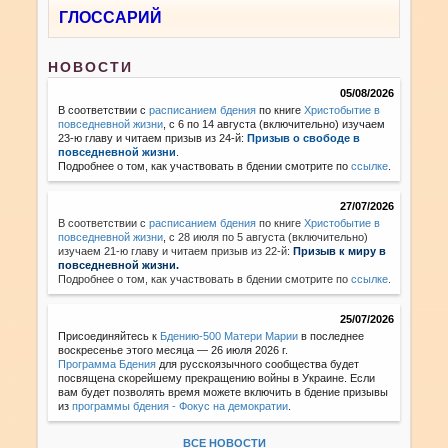
ГЛОССАРИЙ
НОВОСТИ
05/08/2026
В соответствии с
расписанием бдения
по книге
Христобытие в
повседневной жизни
, с 6 по 14 августа (включительно) изучаем
23-ю главу и читаем призыв из 24-й:
Призыв о свободе в
повседневной жизни
.
Подробнее о том, как участвовать в бдении смотрите по
ссылке
.
27/07/2026
В соответствии с
расписанием бдения
по книге
Христобытие в
повседневной жизни
,
с 28 июля по 5 августа (включительно)
изучаем 21-ю главу и читаем призыв из 22-й:
Призыв к миру в
повседневной жизни.
Подробнее о том, как участвовать в бдении смотрите по
ссылке
.
25/07/2026
Присоединяйтесь к
Бдению-500 Матери Марии
в последнее
воскресенье этого месяца — 26 июля 2026 г.
Программа Бдения
для русскоязычного сообщества будет
посвящена скорейшему прекращению войны в Украине. Если
вам будет позволять время можете включить в бдение призывы
из
программы бдения - Фокус на демократии
.
ВСЕ НОВОСТИ