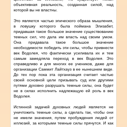
объективная реальность, созданная силой, над
которой вы не властны.
Это является частью эпического образа мышления,
в ловушку которого была поймана Элизабет,
придавшая такое большое значение существованию
темных сил, что дала им власть над своим умом.
Она придавала такое большое значение
необходимости победить эти силы, чтобы привнести
век Водолея, что фактически усиливала их и тем
самым замедляла переход в век Водолея. Это
справедливо и для многих ее учеников, даже для
организации Саммит Лайтхауз в ее нынешнем виде.
До тех пор пока эта организация считает частью
своей основной цели призывать суд или другими
путями духовно разрушать темные силы, она будет
не в силах исполнить надлежащую ей роль в век
Водолея.
Истинной задачей духовных людей является не
уничтожить темные силы, а сделать так, чтобы они
не имели значения, путем пробуждения людей от
иллюзий, за которыми темные силы прячутся. И как