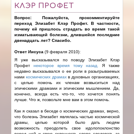
КЛЭР ПРОФЕТ
Вопрос: Пожалуйста, прокомментируйте
переход Элизабет Клэр Профет. В частности,
почему ей пришлось страдать во время такой
изматывающей болезни, длившейся последние
двенадцать лет? Спасибо.
Ответ Иисуса
(9 февраля 2010):
Я уже высказывался по поводу Элизабет Клэр
Профет
некоторое время тому назад.
Я также
недавно высказывался о ее роли в разыгрываемых
нами
космических драмах
в духовных организациях,
с целью помочь их членам возвыситься над
эпическими драмами и эпическим мышлением. Да,
конечно, всегда есть что-то, что хочется понять
лучше. Что ж, позвольте мне вам в этом помочь.
Как я сказал в беседе о космических драмах, верно,
что болезнь Элизабет являлась частью космической
драмы, целью которой было дать людям
возможность преодолеть свое идолопоклонство
перед ней и свою склонность слепо следовать за