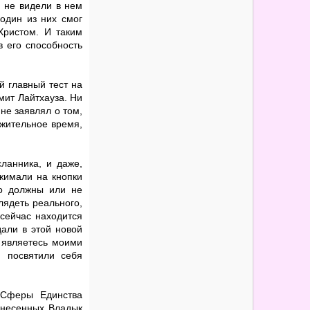
и не видели в нем
 один из них смог
Христом. И таким
в его способность
 главный тест на
мит Лайтхауза. Ни
 не заявлял о том,
лжительное время,
ланника, и даже,
жимали на кнопки
то должны или не
лядеть реального,
сейчас находится
дали в этой новой
 являетесь моими
 посвятили себя
 Сферы Единства
знесенных Владык