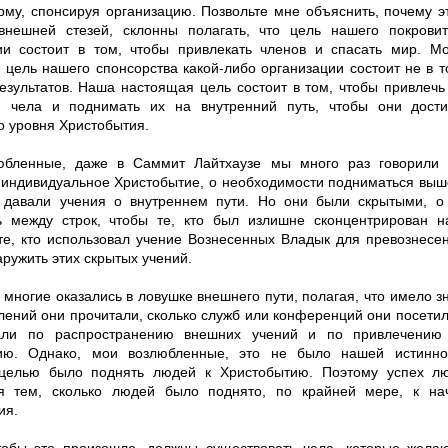
арму, спонсируя организацию. Позвольте мне объяснить, почему э
внешней стезей, склонны полагать, что цель нашего покрови
ии состоит в том, чтобы привлекать членов и спасать мир. М
 цель нашего спонсорства какой-либо организации состоит не в т
езультатов. Наша настоящая цель состоит в том, чтобы привлечь 
 чела и поднимать их на внутренний путь, чтобы они дости
о уровня Христобытия.
юбленные, даже в Саммит Лайтхаузе мы много раз говорили 
 индивидуальное Христобытие, о необходимости подниматься выш
давали учения о внутреннем пути. Но они были скрытыми, о
ь между строк, чтобы те, кто был излишне сконцентрирован н
те, кто использовал учение Вознесенных Владык для превознесен
ружить этих скрытых учений.
 многие оказались в ловушке внешнего пути, полагая, что имело зн
лений они прочитали, сколько служб или конференций они посетил
али по распространению внешних учений и по привлечению
цию. Однако, мои возлюбленные, это не было нашей истинн
целью было поднять людей к Христобытию. Поэтому успех лю
я тем, сколько людей было поднято, по крайней мере, к на
ия.