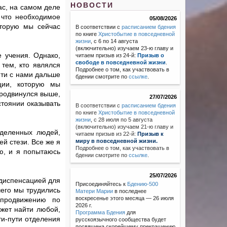
НОВОСТИ
ас, на самом деле
 что необходимое
05/08/2026
оторую мы сейчас
В соответствии с
расписанием бдения
по книге
Христобытие в повседневной
жизни
, с 6 по 14 августа
(включительно) изучаем 23-ю главу и
 учения. Однако,
читаем призыв из 24-й:
Призыв о
свободе в повседневной жизни
.
 тем, кто являлся
Подробнее о том, как участвовать в
йти с нами дальше
бдении смотрите по
ссылке
.
ции, которую мы
продвинулся выше,
27/07/2026
стоянии оказывать
В соответствии с
расписанием бдения
по книге
Христобытие в повседневной
жизни
,
с 28 июля по 5 августа
(включительно) изучаем 21-ю главу и
еделенных людей,
читаем призыв из 22-й:
Призыв к
й стези. Все же я
миру в повседневной жизни.
Подробнее о том, как участвовать в
ю, и я попытаюсь
бдении смотрите по
ссылке
.
25/07/2026
 диспенсацией для
Присоединяйтесь к
Бдению-500
чего мы трудились
Матери Марии
в последнее
воскресенье этого месяца — 26 июля
 продвижению по
2026 г.
ожет найти любой,
Программа Бдения
для
нти-пути отделения
русскоязычного сообщества будет
посвящена скорейшему прекращению