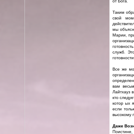
от Бога.
Таким обр
свой мом
действите
мы объясн
Марии, пр
организаци
готовност
служб. Эт
готовности
Все же мо
организа
определен
вам весьм
Лайтхауз в
кто следуе
котор ых 
если толь
высокому п
Даже Воз
Поистине,