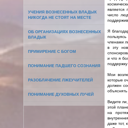
космически
является 
УЧЕНИЯ ВОЗНЕСЕННЫХ ВЛАДЫК
число люд
НИКОГДА НЕ СТОЯТ НА МЕСТЕ
поддержив
Я благода
ОБ ОРГАНИЗАЦИЯХ ВОЗНЕСЕННЫХ
пользуясь
ВЛАДЫК
членами л
в эту но
ПРИМИРЕНИЕ С БОГОМ
спонсирова
и что я бо
поддержку
ПОНИМАНИЕ ПАДШЕГО СОЗНАНИЯ
Мои возлю
РАЗОБЛАЧЕНИЕ ЛЖЕУЧИТЕЛЕЙ
которые оч
должен со
объяснять
ПОНИМАНИЕ ДУХОВНЫХ ЛУЧЕЙ
Видите ли
этой плане
на протя
внутренне
даже тот, 