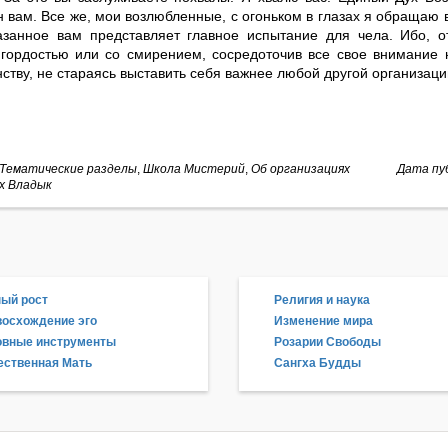
н вам. Все же, мои возлюбленные, с огоньком в глазах я обращаю
казанное вам представляет главное испытание для чела. Ибо, о
 гордостью или со смирением, сосредоточив все свое внимание 
нству, не стараясь выставить себя важнее любой другой организаци
Тематические разделы
,
Школа Мистерий
,
Об организациях
Дата пуб
х Владык
ый рост
Религия и наука
осхождение эго
Изменение мира
овные инструменты
Розарии Свободы
ственная Мать
Сангха Будды