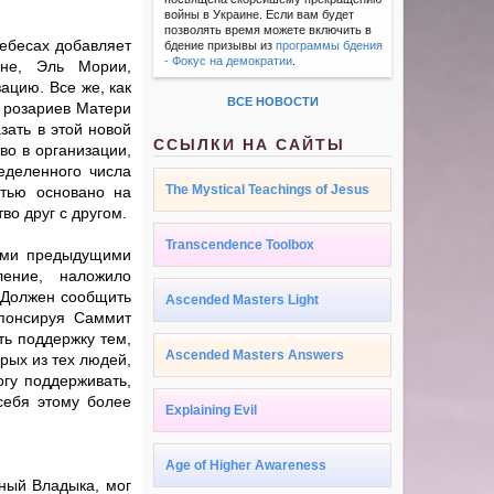
войны в Украине. Если вам будет
позволять время можете включить в
Небесах добавляет
бдение призывы из
программы бдения
- Фокус на демократии
.
мне, Эль Мории,
ацию. Все же, как
ВСЕ НОВОСТИ
 розариев Матери
зать в этой новой
ССЫЛКИ НА САЙТЫ
во в организации,
еделенного числа
The Mystical Teachings of Jesus
стью основано на
во друг с другом.
Transcendence Toolbox
кими предыдущими
ление, наложило
. Должен сообщить
Ascended Masters Light
спонсируя Саммит
ть поддержку тем,
Ascended Masters Answers
орых из тех людей,
огу поддерживать,
 себя этому более
Explaining Evil
Age of Higher Awareness
нный Владыка, мог