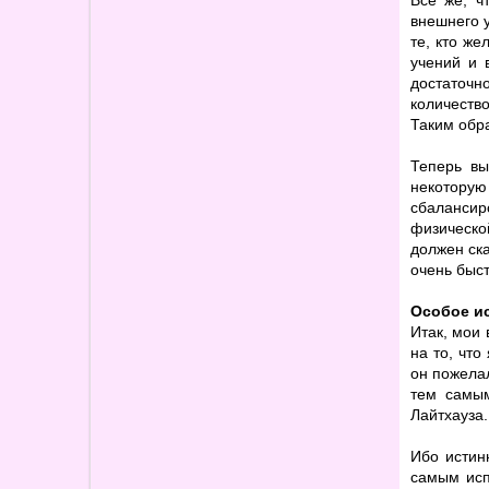
Все же, ч
внешнего у
те, кто же
учений и 
достаточн
количеств
Таким обра
Теперь вы
некотору
сбалансир
физическо
должен ска
очень быст
Особое и
Итак, мои 
на то, что
он пожелал
тем самым
Лайтхауза.
Ибо истин
самым исп