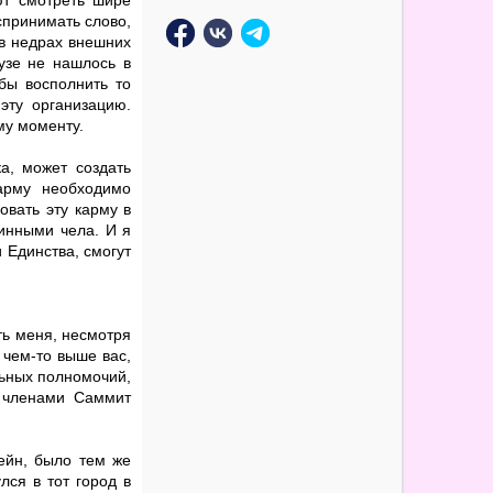
ют смотреть шире
спринимать слово,
 в недрах внешних
узе не нашлось в
бы восполнить то
 эту организацию.
му моменту.
а, может создать
арму необходимо
овать эту карму в
тинными чела. И я
 Единства, смогут
ть меня, несмотря
 чем-то выше вас,
льных полномочий,
 членами Саммит
ейн, было тем же
лся в тот город в