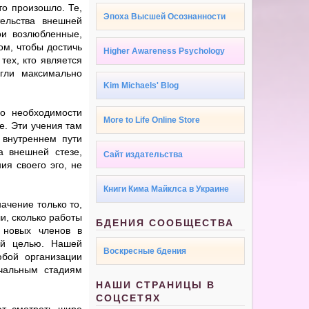
то произошло. Те,
Эпоха Высшей Осознанности
тельства внешней
ои возлюбленные,
ом, чтобы достичь
Higher Awareness Psychology
тех, кто является
гли максимально
Kim Michaels' Blog
о необходимости
More to Life Online Store
е. Эти учения там
 внутреннем пути
а внешней стезе,
Сайт издательства
ия своего эго, не
Книги Кима Майклса в Украине
ачение только то,
и, сколько работы
БДЕНИЯ СООБЩЕСТВА
 новых членов в
ой целью. Нашей
Воскресные бдения
бой организации
чальным стадиям
НАШИ СТРАНИЦЫ В
СОЦСЕТЯХ