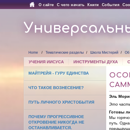
О сайте
С чего начать
Книги
События
Соо
Универсальн
Home
Тематические разделы
Школа Мистерий
Об
УЧЕНИЯ ИИСУСА
ИНСТРУМЕНТЫ ДУХА
МАЙТРЕЙЯ - ГУРУ ЕДИНСТВА
ОСО
САМ
ЧТО ТАКОЕ ВОЗНЕСЕНИЕ?
Эль Мори
ПУТЬ ЛИЧНОГО ХРИСТОБЫТИЯ
Это часть
Готовы л
ПОЧЕМУ ПРОГРЕССИВНОЕ
Мы горячо
ОТКРОВЕНИЕ НИКОГДА НЕ
путь. Одна
ОСТАНАВЛИВАЕТСЯ.
предыдущи