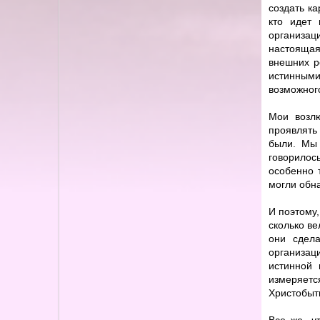
создать к
кто идет 
организац
настоящая
внешних р
истинными
возможног
Мои возл
проявлять
были. Мы 
говорилос
особенно 
могли обна
И поэтому,
сколько ве
они сдел
организа
истинной 
измеряетс
Христобыт