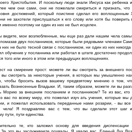
воего Христобытия. И поскольку люди знали Иисуса как ребенка 
олее чем они сами, они не пожелали смириться и признать, что
ровня достижений, который поистине сделал его воплощенным 
они не захотели прислушаться к его слову или хотя бы поверить 
и именно поэтому ни один из них не был исцелен.
ы видите, мои возлюбленные, мы еще раз дали нашим чела самый
 помазав двух посланников, которые были рядовыми членами Сам
з них не было тесной связи с посланником, ни один из них никогда
ил обучение у посланника или работал в штате достаточно продо
ся того или иного в этом или предыдущих воплощениях.
ест на смирение прост: можете ли вы смотреть за внешнего пос
 вы смотреть за некоторые учения, в которых мы умышленно на
о, чтобы бросить вызов вашему предвзятому мнению о том, ч
азать Вознесенные Владыки. И, таким образом, можете ли вы разг
ь Морию за внешним посланием и посланником? Те из вас, кто 
из вас по всему миру, кто пожелал изуч ать учения, которые мы 
ии, и пожелал использовать переданные нами розарии, - вы все
 чела! Я поздравляю вас с тем, что вы сделали этот шаг и
у пути, пути единства.
вительно те, кто заложил основу для введения диспенсации
 За это вы заслуживаете похвалы. Я хвалю вас. Единый Дух Во