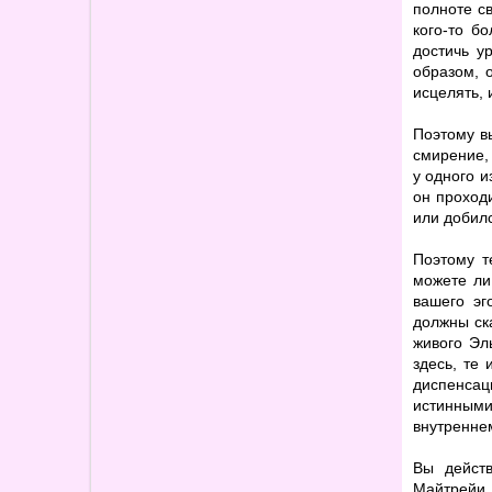
полноте с
кого-то б
достичь у
образом, 
исцелять, 
Поэтому в
смирение,
у одного и
он проход
или добил
Поэтому т
можете ли
вашего эг
должны ск
живого Эл
здесь, те 
диспенсац
истинными
внутреннем
Вы дейст
Майтрейи.