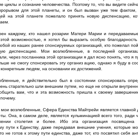
е циклы и сознание человечества. Поэтому то, что вы видите сейч
прорывом для этой планеты, и он был вызван уже тем фактом,
ей на этой планете пожелало принять новую диспенсацию, к
аем.
рен каждому, кто нашел розарии Матери Марии и передаваемые
 этой возможностью, я хотел бы выразить особую благодарность
юбой из наших ранее спонсируемых организаций, кто пожелал по
вую диспенсацию. Мои возлюбленные, в последней организа
ли, через посланника этой организации я дал ясно понять, что я 
льше не смогу спонсировать эту организ ацию, однако я буду в со
 конкретным людям, на основании их достижений.
бленные, я действительно был в состоянии спонсировать опр
ень старательно шли внешним путем, но еще не открыли внутренне
общить вам, что и эта возможность пришла к своему завершени
 почему.
, мои возлюбленные, Сфера Единства Майтрейи является главной
ты. Она, в самом деле, является кульминацией всего того, ради 
жении столетия и более. Ибо эта организация посвящена
му пути к Единству, даже передавая внешние учения, которые м
кто не готов к этому пути единства, даже тот, кто посвятил себя а