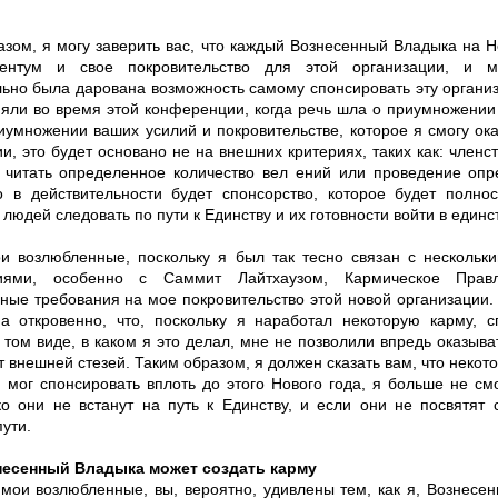
азом, я могу заверить вас, что каждый Вознесенный Владыка на 
ентум и свое покровительство для этой организации, и 
льно была дарована возможность самому спонсировать эту организ
яли во время этой конференции, когда речь шла о приумножении
иумножении ваших усилий и покровительстве, которое я смогу ока
и, это будет основано не на внешних критериях, таких как: членст
ь читать определенное количество вел ений или проведение опр
о в действительности будет спонсорство, которое будет полно
 людей следовать по пути к Единству и их готовности войти в единст
и возлюбленные, поскольку я был так тесно связан с несколь
циями, особенно с Саммит Лайтхаузом, Кармическое Прав
ные требования на мое покровительство этой новой организации
а откровенно, что, поскольку я наработал некоторую карму, 
 том виде, в каком я это делал, мне не позволили впредь оказыва
т внешней стезей. Таким образом, я должен сказать вам, что некот
я мог спонсировать вплоть до этого Нового года, я больше не см
ко они не встанут на путь к Единству, и если они не посвятят
ути.
несенный Владыка может создать карму
 мои возлюбленные, вы, вероятно, удивлены тем, как я, Вознесе