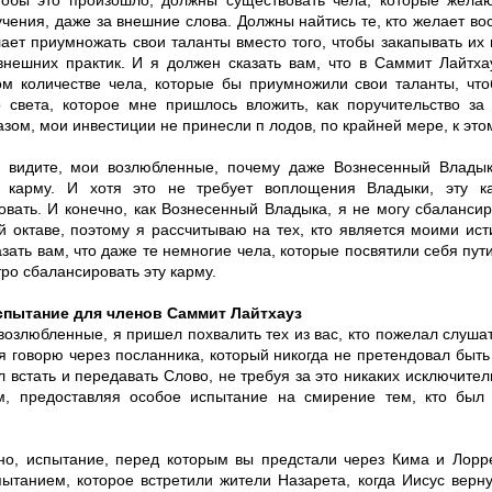
тобы это произошло, должны существовать чела, которые жела
чения, даже за внешние слова. Должны найтись те, кто желает во
лает приумножать свои таланты вместо того, чтобы закапывать их
внешних практик. И я должен сказать вам, что в Саммит Лайтха
ом количестве чела, которые бы приумножили свои таланты, что
о света, которое мне пришлось вложить, как поручительство за
зом, мои инвестиции не принесли п лодов, по крайней мере, к это
 видите, мои возлюбленные, почему даже Вознесенный Владык
ю карму. И хотя это не требует воплощения Владыки, эту к
овать. И конечно, как Вознесенный Владыка, я не могу сбалансир
й октаве, поэтому я рассчитываю на тех, кто является моими ис
зать вам, что даже те немногие чела, которые посвятили себя пути
ро сбалансировать эту карму.
спытание для членов Саммит Лайтхауз
возлюбленные, я пришел похвалить тех из вас, кто пожелал слуша
 я говорю через посланника, который никогда не претендовал быть
 встать и передавать Слово, не требуя за это никаких исключите
, предоставляя особое испытание на смирение тем, кто был
но, испытание, перед которым вы предстали через Кима и Лорр
ытанием, которое встретили жители Назарета, когда Иисус верну