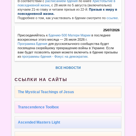
В соответствии с
расписанием бдения
по книге
Христобытие в
повседневной жизни
,
с 28 июля по 5 августа (включительно)
изучаем 21-ю главу и читаем призыв из 22-й:
Призыв к миру в
повседневной жизни.
Подробнее о том, как участвовать в бдении смотрите по
ссылке
.
25/07/2026
Присоединяйтесь к
Бдению-500 Матери Марии
в последнее
воскресенье этого месяца — 26 июля 2026 г.
Программа Бдения
для русскоязычного сообщества будет
посвящена скорейшему прекращению войны в Украине. Если
вам будет позволять время можете включить в бдение призывы
из
программы бдения - Фокус на демократии
.
ВСЕ НОВОСТИ
ССЫЛКИ НА САЙТЫ
The Mystical Teachings of Jesus
Transcendence Toolbox
Ascended Masters Light