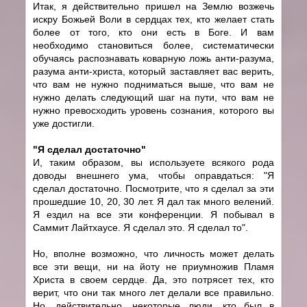
Итак, я действительно пришел на Землю возжечь
искру Божьей Воли в сердцах тех, кто желает стать
более от того, кто они есть в Боге. И вам
необходимо становиться более, систематически
обучаясь распознавать коварную ложь анти-разума,
разума анти-христа, который заставляет вас верить,
что вам не нужно подниматься выше, что вам не
нужно делать следующий шаг на пути, что вам не
нужно превосходить уровень сознания, которого вы
уже достигли.
"Я сделал достаточно"
И, таким образом, вы используете всякого рода
доводы внешнего ума, чтобы оправдаться: "Я
сделал достаточно. Посмотрите, что я сделал за эти
прошедшие 10, 20, 30 лет. Я дал так много велений.
Я ездил на все эти конференции. Я побывал в
Саммит Лайтхаусе. Я сделал это. Я сделал то".
Но, вполне возможно, что личность может делать
все эти вещи, ни на йоту не приумножив Пламя
Христа в своем сердце. Да, это потрясет тех, кто
верит, что они так много лет делали все правильно.
Но, действительно, некоторые люди, кто был в