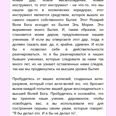
инструмент, то этот инструмент - не что-то, что мы
нашли где-то в космических коридорах, этот
инструмент является средством, которое вышло из
самого нашего собственного Бытия. Этот Розарий
Воли Бога исходит из Бытия Эль Мории. Это
выражение моего Бытия. И, таким образом, он
становится моим даром, предложенным нашим
ученикам. И если вы отвергаете этот дар, тогда я
должен сказать вам: да, я, крайне, удивлен. И если
бы я позволил себе в действительности
разочароваться, то я бы разочаровался в наших
бывших учениках, которые следовали за нами так
много лет, но не узнают оставленных нами следов,
так как мы продвинулись на высшие уровни Бытия.
Пробудитесь от ваших иллюзий, созданных анти-
разумом, который стал анти-волей эго, что бросает
вызов каждой попытке вашей души воссоединиться с
высшей Волей Бога. Пробудитесь и осознайте, что
вы приняли наше учение, дарованное, чтобы
освободить вас, а вы использовали его для
построения тюрьмы своим умам, которые говорят:
"Я бы делал это. И я бы не делал то".