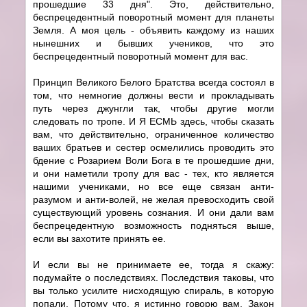
прошедшие 33 дня". Это, действительно,
беспрецедентный поворотный момент для планеты
Земля. А моя цель - объявить каждому из наших
нынешних и бывших учеников, что это
беспрецедентный поворотный момент для вас.
Принцип Великого Белого Братства всегда состоял в
том, что немногие должны вести и прокладывать
путь через джунгли так, чтобы другие могли
следовать по тропе. И Я ЕСМЬ здесь, чтобы сказать
вам, что действительно, ограниченное количество
ваших братьев и сестер осмелились проводить это
бдение с Розарием Воли Бога в те прошедшие дни,
и они наметили тропу для вас - тех, кто является
нашими учениками, но все еще связан анти-
разумом и анти-волей, не желая превосходить свой
существующий уровень сознания. И они дали вам
беспрецедентную возможность подняться выше,
если вы захотите принять ее.
И если вы не принимаете ее, тогда я скажу:
подумайте о последствиях. Последствия таковы, что
вы только усилите нисходящую спираль, в которую
попали. Потому что, я истинно говорю вам, Закон