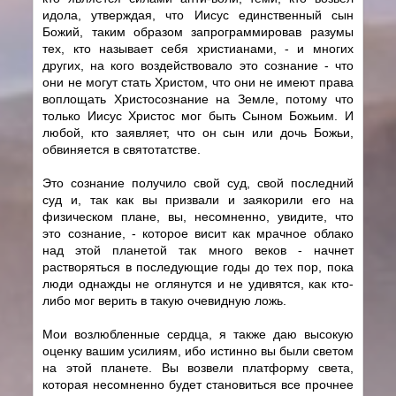
идола, утверждая, что Иисус единственный сын
Божий, таким образом запрограммировав разумы
тех, кто называет себя христианами, - и многих
других, на кого воздействовало это сознание - что
они не могут стать Христом, что они не имеют права
воплощать Христосознание на Земле, потому что
только Иисус Христос мог быть Сыном Божьим. И
любой, кто заявляет, что он сын или дочь Божьи,
обвиняется в святотатстве.
Это сознание получило свой суд, свой последний
суд и, так как вы призвали и заякорили его на
физическом плане, вы, несомненно, увидите, что
это сознание, - которое висит как мрачное облако
над этой планетой так много веков - начнет
растворяться в последующие годы до тех пор, пока
люди однажды не оглянутся и не удивятся, как кто-
либо мог верить в такую очевидную ложь.
Мои возлюбленные сердца, я также даю высокую
оценку вашим усилиям, ибо истинно вы были светом
на этой планете. Вы возвели платформу света,
которая несомненно будет становиться все прочнее