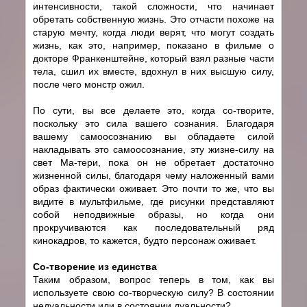
интенсивности, такой сложности, что начинает
обретать собственную жизнь. Это отчасти похоже на
старую мечту, когда люди верят, что могут создать
жизнь, как это, например, показано в фильме о
докторе Франкенштейне, который взял разные части
тела, сшил их вместе, вдохнул в них высшую силу,
после чего монстр ожил.
По сути, вы все делаете это, когда cо-творите,
поскольку это сила вашего сознания. Благодаря
вашему самоосознанию вы обладаете силой
накладывать это самоосознание, эту жизне-силу на
свет Ма-тери, пока он не обретает достаточно
жизненной силы, благодаря чему наложенный вами
образ фактически оживает. Это почти то же, что вы
видите в мультфильме, где рисунки представляют
собой неподвижные образы, но когда они
прокручиваются как последовательный ряд
кинокадров, то кажется, будто персонаж оживает.
Cо-творение из единства
Таким образом, вопрос теперь в том, как вы
используете свою cо-творческую силу? В состоянии
недуальности или в состоянии дуальности?