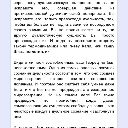
через одну дуалистическую полярность, но вы не
исправите его, совершая действие из
противоположной дуалистической полярности. Вы
исправите его, только превосходя дуальность, так,
чтобы вы больше не подпитывали ее посредством
своего внимания. Вы не подпитываете ни ту, ни
другую дуалистическую сущность. Вы просто
превосходите их. И тогда вы позволяете второму
закону термодинамики или гневу Кали, или танцу
Шивы поглотить их.
Видите ли, мои возлюбленные, ваш Творец не был
невежественным. Одна из самых опасных ловушек
сознания дуальности состоит в том, что оно создает
мировоззрение, которое считает совершенно
логичным. И поэтому оно считает себя умнее даже
Бога, и что Бог не мог предвидеть это изощренное
мировоззрение. Но на самом деле Бог точно
предвидел, что произойдет, когда давал
самоосознающим существам свободную волю – что
некоторые войдут в дуальное сознание и застрянут в
нем.
И поэтому Бог создал совершенную систему для