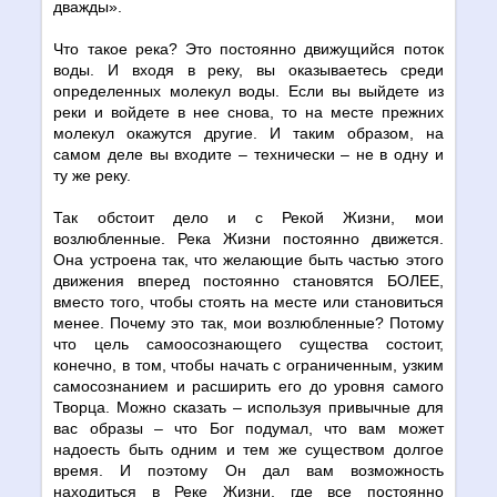
дважды».
Что такое река? Это постоянно движущийся поток
воды. И входя в реку, вы оказываетесь среди
определенных молекул воды. Если вы выйдете из
реки и войдете в нее снова, то на месте прежних
молекул окажутся другие. И таким образом, на
самом деле вы входите – технически – не в одну и
ту же реку.
Так обстоит дело и с Рекой Жизни, мои
возлюбленные. Река Жизни постоянно движется.
Она устроена так, что желающие быть частью этого
движения вперед постоянно становятся БОЛЕЕ,
вместо того, чтобы стоять на месте или становиться
менее. Почему это так, мои возлюбленные? Потому
что цель самоосознающего существа состоит,
конечно, в том, чтобы начать с ограниченным, узким
самосознанием и расширить его до уровня самого
Творца. Можно сказать – используя привычные для
вас образы – что Бог подумал, что вам может
надоесть быть одним и тем же существом долгое
время. И поэтому Он дал вам возможность
находиться в Реке Жизни, где все постоянно