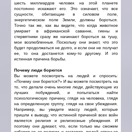
шесть миллиардов человек на этой планете
постоянно искажают его. Это означает, что все
сущности, обитающие в силовом поле,
энергетическом поле Земли, должны бороться.
Точно так же, как вы видите, что когда животное
умирает в африканской саванне, гиены и
стервятники сразу же начинают бороться за тушу,
мои возлюбленные. Поскольку они знают, что это
будет продолжаться не долго, и если они не получат
ее, то она достанется кому-то другому. И это
истинная причина борьбы.
Почему люди борются
Вы можете посмотреть на людей и спросить:
«Почему они борются?» И вы можете посмотреть на
то, что делали очень многие люди, действующие из
лучших побуждений, и попытаться найти
психологическую причину, глядя на человека, глядя
на определенную группу, глядя на свои убеждения.
Например, вы увидите массу людей, которые
пришли к выводу, что истинной причиной всех войн
является религия и религиозные убеждения. И
поэтому они думают, что, если только мы сможем
избавиться от религии и заставить людей отречься