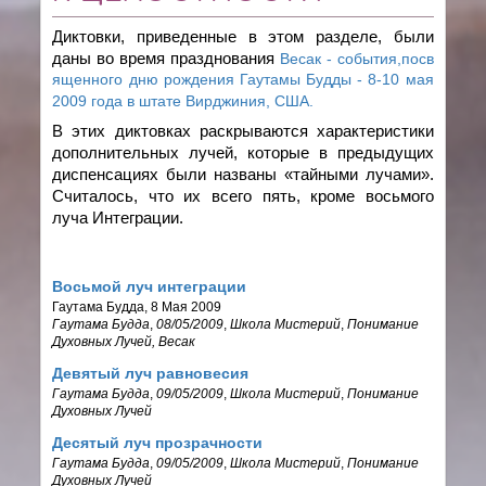
Диктовки, приведенные в этом разделе, были
даны во время празднования
Весак - события,посв
ященного дню рождения Гаутамы Будды - 8-10 мая
2009 года в штате Вирджиния, США.
В этих диктовках раскрываются характеристики
дополнительных лучей, которые в предыдущих
диспенсациях были названы «тайными лучами».
Считалось, что их всего пять, кроме восьмого
луча Интеграции.
Восьмой луч интеграции
Гаутама Будда, 8 Мая 2009
Гаутама Будда
,
08/05/2009
,
Школа Мистерий
,
Понимание
Духовных Лучей
, Весак
Девятый луч равновесия
Гаутама Будда
,
09/05/2009
,
Школа Мистерий
,
Понимание
Духовных Лучей
Десятый луч прозрачности
Гаутама Будда
,
09/05/2009
,
Школа Мистерий
,
Понимание
Духовных Лучей