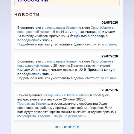
НОВОСТИ
05/08/2026
В соответствии с
расписанием бдения
по книге
Христобытие в
повседневной жизни
, с 6 по 14 августа (включительно) изучаем
23-ю главу и читаем призыв из 24-й:
Призыв о свободе в
повседневной жизни
.
Подробнее о том, как участвовать в бдении смотрите по
ссылке
.
27/07/2026
В соответствии с
расписанием бдения
по книге
Христобытие в
повседневной жизни
,
с 28 июля по 5 августа (включительно)
изучаем 21-ю главу и читаем призыв из 22-й:
Призыв к миру в
повседневной жизни.
Подробнее о том, как участвовать в бдении смотрите по
ссылке
.
25/07/2026
Присоединяйтесь к
Бдению-500 Матери Марии
в последнее
воскресенье этого месяца — 26 июля 2026 г.
Программа Бдения
для русскоязычного сообщества будет
посвящена скорейшему прекращению войны в Украине. Если
вам будет позволять время можете включить в бдение призывы
из
программы бдения - Фокус на демократии
.
ВСЕ НОВОСТИ