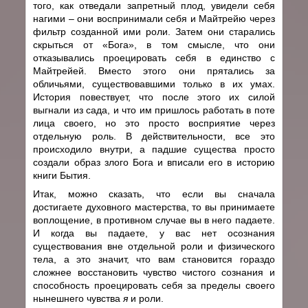
того, как отведали запретный плод, увидели себя
нагими – они воспринимали себя и Майтрейю через
фильтр созданной ими роли. Затем они старались
скрыться от «Бога», в том смысле, что они
отказывались проецировать себя в единство с
Майтрейей. Вместо этого они прятались за
обличьями, существовавшими только в их умах.
История повествует, что после этого их силой
выгнали из сада, и что им пришлось работать в поте
лица своего, но это просто восприятие через
отдельную роль. В действительности, все это
происходило внутри, а падшие существа просто
создали образ злого Бога и вписали его в историю
книги Бытия.
Итак, можно сказать, что если вы сначала
достигаете духовного мастерства, то вы принимаете
воплощение, в противном случае вы в него падаете.
И когда вы падаете, у вас нет осознания
существования вне отдельной роли и физического
тела, а это значит, что вам становится гораздо
сложнее восстановить чувство чистого сознания и
способность проецировать себя за пределы своего
нынешнего чувства
я
и роли.