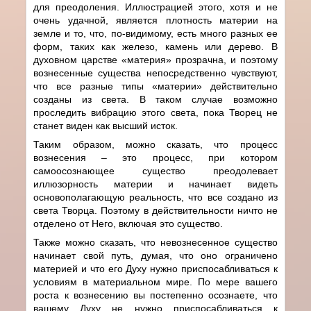
для преодоления. Иллюстрацией этого, хотя и не
очень удачной, является плотность материи на
земле и то, что, по-видимому, есть много разных ее
форм, таких как железо, камень или дерево. В
духовном царстве «материя» прозрачна, и поэтому
вознесенные существа непосредственно чувствуют,
что все разные типы «материи» действительно
созданы из света. В таком случае возможно
проследить вибрацию этого света, пока Творец не
станет виден как высший исток.
Таким образом, можно сказать, что процесс
вознесения – это процесс, при котором
самоосознающее существо преодолевает
иллюзорность материи и начинает видеть
основополагающую реальность, что все создано из
света Творца. Поэтому в действительности ничто не
отделено от Него, включая это существо.
Также можно сказать, что невознесенное существо
начинает свой путь, думая, что оно ограничено
материей и что его Духу нужно приспосабливаться к
условиям в материальном мире. По мере вашего
роста к вознесению вы постепенно осознаете, что
вашему Духу не нужно приспосабливаться к