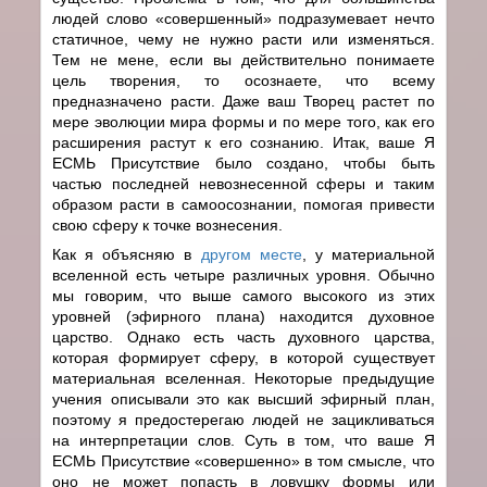
людей слово «совершенный» подразумевает нечто
статичное, чему не нужно расти или изменяться.
Тем не мене, если вы действительно понимаете
цель творения, то осознаете, что всему
предназначено расти. Даже ваш Творец растет по
мере эволюции мира формы и по мере того, как его
расширения растут к его сознанию. Итак, ваше Я
ЕСМЬ Присутствие было создано, чтобы быть
частью последней невознесенной сферы и таким
образом расти в самоосознании, помогая привести
свою сферу к точке вознесения.
Как я объясняю в
другом месте
, у материальной
вселенной есть четыре различных уровня. Обычно
мы говорим, что выше самого высокого из этих
уровней (эфирного плана) находится духовное
царство. Однако есть часть духовного царства,
которая формирует сферу, в которой существует
материальная вселенная. Некоторые предыдущие
учения описывали это как высший эфирный план,
поэтому я предостерегаю людей не зацикливаться
на интерпретации слов. Суть в том, что ваше Я
ЕСМЬ Присутствие «совершенно» в том смысле, что
оно не может попасть в ловушку формы или