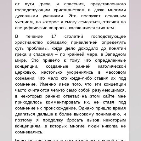
от пути греха и спасения, представленного
господствующим христианством и даже многими
духовными учениями. Это послужит основным
учением, на которое я смогу ссылаться, отвечая на
специфические вопросы, касающиеся этих тем.
В течение 17 столетий господствующее
христианство обладало привилегией определять
суть проблемы, когда дело доходило до понятий
греха и спасения – по крайней мере, в Западном
мире. Это привело к тому, что определенные
концепции, созданные ранней католической
церковью, настолько укоренились в массовом
сознании, что мало кто когда-либо ставил их под
сомнение. Именно из-за того, что эти концепции
часто считаются чем-то само собой разумеющимся,
в некоторых ранних ответах на этом сайте мне
приходилось комментировать их, не ставя под
сомнение их происхождение. Однако пришло время
двигаться дальше к более высокому пониманию, и
поэтому я продолжу бросать вызов некоторым
концепциям, в которых многие люди никогда не
сомневались.
Большинство христиан воспитывались с верой в то,