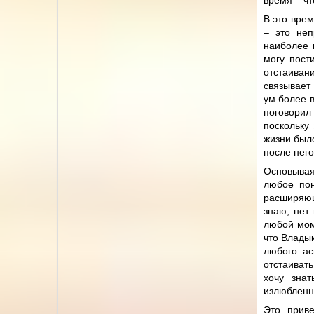
время – ч
В это врем
– это неп
наиболее 
могу пост
отстаиван
связывает
ум более 
поговори
поскольку
жизни было
после него
Основывая
любое пон
расширяющ
знаю, нет 
любой мом
что Владык
любого ас
отстаивать
хочу зна
излюбленну
Это прив