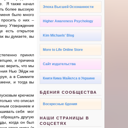
е. Я также начал
Эпоха Высшей Осознанности
ть более высокую
у меня было много
 просить о них –
Higher Awareness Psychology
бину. Утверждение
е есть открытое
Kim Michaels' Blog
ак вы думаете, вы
More to Life Online Store
тепенно принял
цепцию, и причина
Сайт издательства
ас верить, что мы
жения Нью Эйдж не
ируя, а в Саммите
Книги Кима Майклса в Украине
амени, и тогда вы
БДЕНИЯ СООБЩЕСТВА
спусковым крючком
только что описал
Воскресные бдения
енным сознанием и
рашивать себя мог
, обращать другую
НАШИ СТРАНИЦЫ В
ды, когда он был
СОЦСЕТЯХ
щи этого мира (в