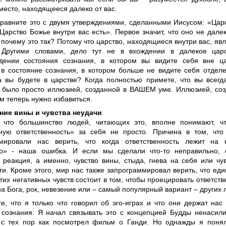
место, находящееся далеко от вас.
сравните это с двумя утверждениями, сделанными Иисусом: «Цар
Царство Божье внутри вас есть». Первое значит, что оно не далек
и почему это так? Потому что царство, находящиеся внутри вас, яв
. Другими словами, дело тут не в вхождении в далекое цар
дении состояния сознания, в котором вы видите себя вне ц
 в состояние сознания, в котором больше не видите себя отдел
да вы будете в царстве? Когда полностью примете, что вы всег
 было просто иллюзией, созданной в ВАШЕМ уме. Иллюзией, соз
м теперь нужно избавиться.
ние вины и чувства неудачи
 что большинство людей, читающих это, вполне понимают, ч
ную ответственность» за себя не просто. Причина в том, ч
мировали нас верить, что когда ответственность лежит на 
о» - наша ошибка. И если мы сделали что-то неправильно, 
 реакция, а именно, чувство вины, стыда, гнева на себя или чу
ти. Кроме этого, мир нас также запрограммировал верить, что ед
тих негативных чувств состоит в том, чтобы проецировать ответств
на Бога, рок, невезение или – самый популярный вариант – других 
е, что я только что говорил об эго-играх и что они держат нас
 сознания. Я начал связывать это с концепцией Будды ненасили
 с тех пор как посмотрел фильм о Ганди. Но однажды я понял