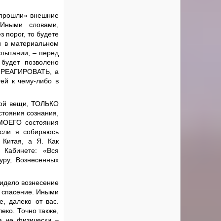
 «прошли» внешние
 Иными словами,
 порог, то будете
 и в материальном
спытании, – перед
будет позволено
Е РЕАГИРОВАТЬ, а
тей к чему-либо в
ной вещи, ТОЛЬКО
стояния сознания,
 МОЕГО состояния
сли я собираюсь
 Китая, а Я. Как
 Кабинете: «Вся
уру, Вознесенных
видело вознесение
т спасение. Иными
е, далеко от вас.
еко. Точно также,
а не физически –