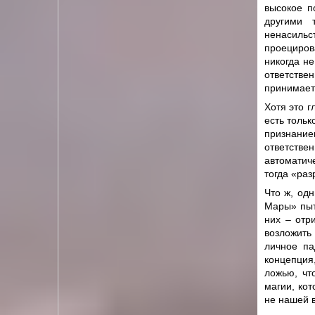
высокое п
другими 
ненасильс
проециров
никогда н
ответствен
принимаете
Хотя это г
есть тольк
признание
ответстве
автоматич
тогда «раз
Что ж, од
Мары» пыт
них – отр
возложить
личное па
концепция,
ложью, чт
магии, ко
не нашей в