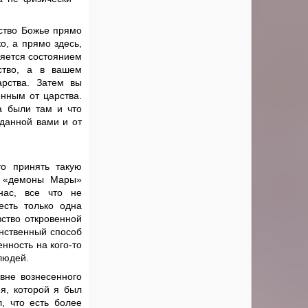
ство Божье прямо
о, а прямо здесь,
ляется состоянием
ство, а в вашем
арства. Затем вы
енным от царства.
да были там и что
данной вами и от
то принять такую
то «демоны Мары»
нас, все что не
есть только одна
вство откровенной
инственный способ
енность на кого-то
людей.
 вне вознесенного
я, которой я был
, что есть более