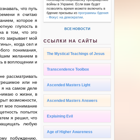
войны в Украине. Если вам будет
знавать, что путь
позволять время можете включить в
бдение призывы из
программы бдения
ремени я считаю
- Фокус на демократии
.
анием, которое я
ютную глупость в
ВСЕ НОВОСТИ
а в том, что это
это закрывает мой
ССЫЛКИ НА САЙТЫ
ины», когда сел и
бого понимания,
The Mystical Teachings of Jesus
айшим желанием в
сь в воплощении и
Transcendence Toolbox
не рассматривать
огрешимое или не
Ascended Masters Light
о я на самом деле
онимаю о жизни, в
крыт возможности,
Ascended Masters Answers
бит мое понимание
щетность попыток
Explaining Evil
атем я решил, что
 защищать любую
Age of Higher Awareness
ому побуждению,