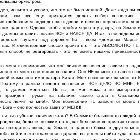
большим оркестром.
идел, испытал и усвоил, что это не было истиной. Даже когда вы
ации, вам все еще приходится делать выбор вознестись.
ие требованиям подведет вас к двери, и если вы перешагнете через
нном царстве. Однако, чтобы пройти через эту дверь, на Земле
ы должны оставить позади ВСЕ и НАВСЕГДА. Итак, в последнем и
предстал Гаутама под деревом Бо – всем «демонам Мары» 
ь вас. И единственный способ пройти его – это АБСОЛЮТНО Н
ный способ не реагировать - это не иметь никаких привязаннос
.
ло меня к пониманию, что моё личное вознесение зависит от од
менно от моего состояния сознания. Оно НЕ зависит от вашего со
моей мамы или императора Китая. Мое вознесение зависит от
. Поэтому в рамках личного вознесения ВСЕ ДЕЛО ВО МНЕ. Е
ь, то должен меняться. Не вы, не моя мама и не император
ся президент Трумэн на табличке своего стола в Овальном
нность лежит на мне!». Мое вознесение НЕ зависит от моего г
 Бога – оно полностью завит от МЕНЯ!
 ли вы глубокое значение этого? В Саммите большинство людей 
роцессом, больше похожим на то, как большинство христиан види
вы находитесь здесь, на Земле, а царство божье в другом мест
тобы войти в это отдаленное царство, вы должны пойти куда-то дал
е можно рассматривать как если бы вы – разумеется духовно, 