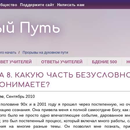
бщество
Поддержите сайт
Написать нам
ый Путь
его начать
Прорывы на духовном пути
СВЕТ УЧИТЕЛЕЙ
ОТВЕТЫ УЧИТЕЛЕЙ
БДЕНИЕ 500
Н
А 8. КАКУЮ ЧАСТЬ БЕЗУСЛОВН
ПОНИМАЕТЕ?
лс
, Сентябрь 2010
 половине 90х и в 2001 году я прошел через постепенную, но о
ацию сознания. Она привела меня к полной самоотдаче Богу, как 
 это было не просто одно впечатляющее событие, дарованное м
; это был постепенный процесс, который включал много работы,
ния на многие разные темы. Он позволил мне познать, при