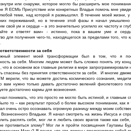
знутри или снаружи, которое могло бы расширить мое понимани
ое Я ЕСМЬ Присутствие или конкретных Владык помочь мне увиде
 любой теме, над которой я размышлял. В течение моей жизни, 
ских переживаний, но в течение этой фазы я начал умышлено
им свой ум и сердце – а это значительно усилило их частоту и глу
айте и ответят вам» - истинно, пока в вашем уме и сердц
во для получения чего-то, находящегося за пределами того, что к
.
ответственности за себя
ажный элемент моей трансформации был в том, что я пос
нность за себя. Многим людям может быть сложно понять эту кон
м, что в основном все главные религии в мире запрограммировали н
ь спасены без принятия ответственности за себя. И многие дви
ТМ верили, что вы можете достичь космического сознания, медит
то вам нужно только давать достаточно велений фиолетового пл
уете достаточно кармы для вознесения.
ачал понимать, что это просто не могло быть истиной, и главным 
было то – как результат просьб о более высоком понимании, как я 
ачал очень остро осознавать огромную разницу между моим собств
 Вознесенного Владыки. Я начал смотреть на жизнь Иисуса и сп
лить распять себя, мог ли я любить своих врагов также как себя
не противиться злому? Мог ли я пройти посвящения Гаутамы Буд
демонами Мары? Я понял, что эти демоны представляли собой ве