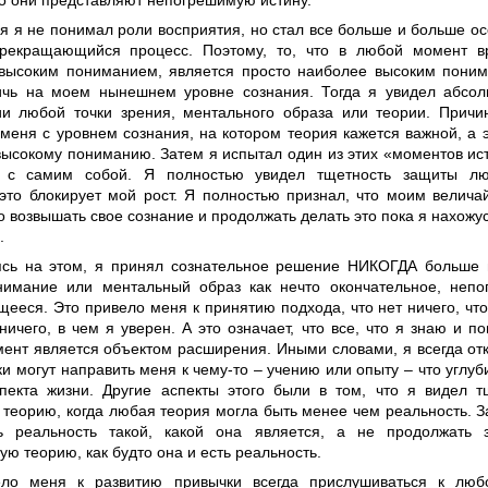
то они представляют непогрешимую истину.
я я не понимал роли восприятия, но стал все больше и больше осо
рекращающийся процесс. Поэтому, то, что в любой момент в
высоким пониманием, является просто наиболее высоким поним
ичь на моем нынешнем уровне сознания. Тогда я увидел абсол
ии любой точки зрения, ментального образа или теории. Причин
 меня с уровнем сознания, на котором теория кажется важной, а 
высокому пониманию. Затем я испытал один из этих «моментов ист
л с самим собой. Я полностью увидел тщетность защиты лю
 это блокирует мой рост. Я полностью признал, что моим велич
 возвышать свое сознание и продолжать делать это пока я нахожу
.
сь на этом, я принял сознательное решение НИКОГДА больше 
имание или ментальный образ как нечто окончательное, неп
ееся. Это привело меня к принятию подхода, что нет ничего, чт
ничего, в чем я уверен. А это означает, что все, что я знаю и п
ент является объектом расширения. Иными словами, я всегда от
и могут направить меня к чему-то – учению или опыту – что углу
пекта жизни. Другие аспекты этого были в том, что я видел т
 теорию, когда любая теория могла быть менее чем реальность. З
ть реальность такой, какой она является, а не продолжать
ю теорию, как будто она и есть реальность.
ело меня к развитию привычки всегда прислушиваться к люб