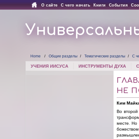
О сайте
С чего начать
Книги
События
Соо
Универсальн
Home
Общие разделы
Тематические разделы
С ч
УЧЕНИЯ ИИСУСА
ИНСТРУМЕНТЫ ДУХА
ГЛАВ
НЕ 
Ким Майк
Во второй
трансформ
месте. Но
божеством
размышле