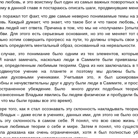
ую любовь, и это воистину был один из самых важных поворотных
ому в данной главе я постараюсь описать шаги, продвинувшие мен
о поражал тот факт, что две самые неверно понимаемые темы на э
вь. Каждый думает, что знает, что такое Бог и что такое любовь, 
а людей нет ответа. Причина в том, что мы не «получаем» [опыта
бви. Для этого есть серьезные основания, но это не меняет тот 
льно хотим совершить прогресс на пути, то должны открыть свои 
жать определять ментальный образ, основанный на нереальности.
случае, это понимание было одним из тех элементов, которы
Я начал замечать, насколько люди в Саммите были привязан
м, определенным любимым теориям. Одна из них заключалась в то
одвинутое учение на планете и поэтому мы должны быть
тыми духовными учениками. Учитывая это, я был шокирован
бны и нечувствительны друг к другу были люди в Саммите, и прос
остраненное убеждение. Было много других подобных теорий
ознесенные Владыки явились бы людям физически и пробудили бы
 что мы были правы все это время).
ере того, как я стал осознавать эту склонность накладывать теор
Владык – даже если в учениях, данных ими, для этого не было ос
ть эту склонность в самом себе. Я понял, что всю свою жизнь 
ные любимые теории о себе и мире. Затем я понял, что существ
ла доказана как очень ограниченная, хотя я был полностью уб