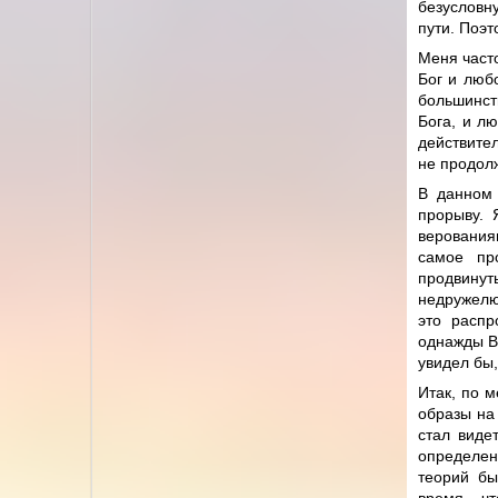
безусловн
пути. Поэт
Меня част
Бог и любо
большинств
Бога, и лю
действите
не продол
В данном 
прорыву. 
верования
самое пр
продвину
недружелю
это распр
однажды В
увидел бы,
Итак, по м
образы на 
стал виде
определен
теорий бы