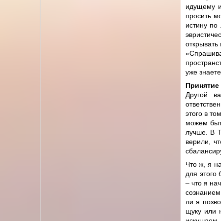
идущему и
просить м
истину по
эвристиче
открывать 
«Спрашив
пространст
уже знаете
Принятие 
Другой в
ответстве
этого в то
можем быт
лучше. В 
верили, ч
сбалансир
Что ж, я н
для этого 
– что я н
сознанием
ли я позво
щуку или 
искушаем 