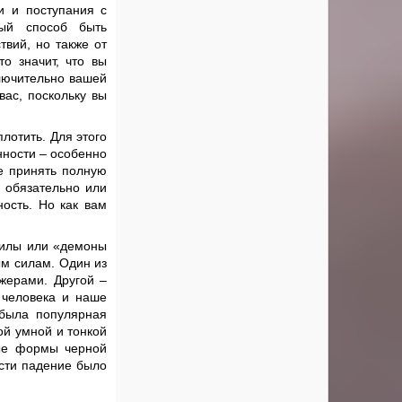
и и поступания с
ый способ быть
твий, но также от
то значит, что вы
ключительно вашей
вас, поскольку вы
лотить. Для этого
нности – особенно
е принять полную
е обязательно или
ность. Но как вам
 силы или «демоны
ым силам. Один из
жерами. Другой –
 человека и наше
была популярная
ой умной и тонкой
ые формы черной
ости падение было