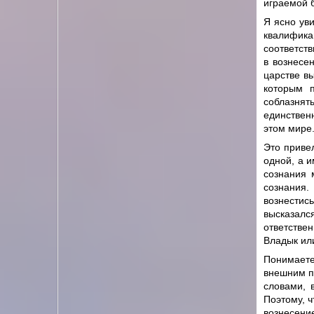
играемой 
Я ясно ув
квалифик
соответств
в вознесе
царстве в
которым 
соблазнят
единствен
этом мире
Это приве
одной, а и
сознания 
сознания
вознестис
высказал
ответстве
Владык или
Понимаете
внешним п
словами, 
Поэтому, ч
вознесени