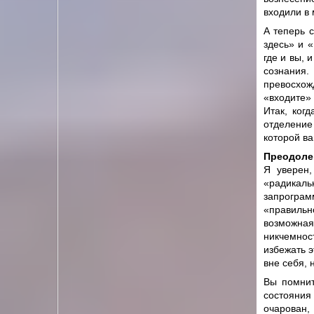
входили в 
А теперь 
здесь» и «
где и вы, 
сознания
превосхож
«входите»
Итак, ког
отделение
которой ва
Преодоле
Я уверен,
«радикаль
запрограм
«правильн
возможная
никчемнос
избежать э
вне себя, 
Вы помнит
состояния
очарован,