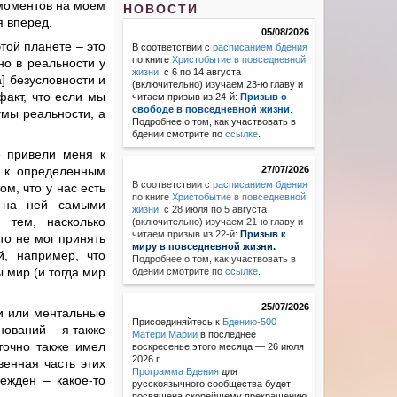
 моментов на моем
НОВОСТИ
я вперед.
05/08/2026
той планете – это
В соответствии с
расписанием бдения
по книге
Христобытие в повседневной
но в реальности у
жизни
, с 6 по 14 августа
] безусловности и
(включительно) изучаем 23-ю главу и
факт, что если мы
читаем призыв из 24-й:
Призыв о
свободе в повседневной жизни
.
умы реальности, а
Подробнее о том, как участвовать в
бдении смотрите по
ссылке
.
е привели меня к
ы к определенным
27/07/2026
В соответствии с
расписанием бдения
м, что у нас есть
по книге
Христобытие в повседневной
 на ней самыми
жизни
,
с 28 июля по 5 августа
 тем, насколько
(включительно) изучаем 21-ю главу и
читаем призыв из 22-й:
Призыв к
то не мог принять
миру в повседневной жизни.
, например, что
Подробнее о том, как участвовать в
 мир (и тогда мир
бдении смотрите по
ссылке
.
25/07/2026
ии или ментальные
Присоединяйтесь к
Бдению-500
нований – я также
Матери Марии
в последнее
точно также имел
воскресенье этого месяца — 26 июля
2026 г.
енная часть этих
Программа Бдения
для
ежден – какое-то
русскоязычного сообщества будет
посвящена скорейшему прекращению