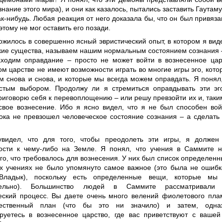
нание этого мира), и они как казалось, пытались заставить Гаутам
ак-нибудь. Любая реакция от него доказала бы, что он был привяза
этому не мог оставить его позади.
ожилось в совершенно ясный эвристический опыт, в котором я видел
кие существа, называем нашим нормальным состоянием сознания 
ходим оправдание – просто не может войти в вознесенное цар
ом царстве не имеют возможности играть во многие игры эго, кот
м снова и снова, и которые мы всегда можем оправдать. Я понял,
стым выбором. Продолжу ли я стремиться оправдывать эти эг
риговорю себя к перевоплощению – или решу превзойти их и, таки
свое вознесение. Ибо я ясно видел, что я не был способен вой
пока не превзошел человеческое состояние сознания – а сделать 
видел, что для того, чтобы преодолеть эти игры, я должен
ости к чему-либо на Земле. Я понял, что учения в Саммите 
го, что требовалось для вознесения. У них был список определенн
х учениях не было упомянуто самое важное (это была не ошиб
Владык), поскольку есть определенные вещи, которые мы
тельно). Большинство людей в Саммите рассматривали 
еский процесс. Вы даете очень много велений фиолетового пла
ественный план (что бы это ни значило) и затем, одна
ируетесь в вознесенное царство, где вас приветствуют с вашей