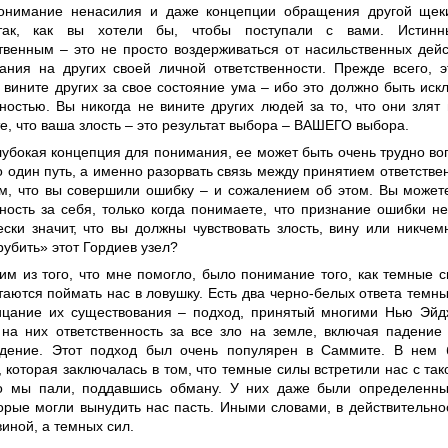
онимание ненасилия и даже концепции обращения другой щек
так, как вы хотели бы, чтобы поступали с вами. Истинн
твенным – это не просто воздерживаться от насильственных дейс
ания на других своей личной ответственности. Прежде всего, э
е вините других за свое состояние ума – ибо это должно быть ис
ностью. Вы никогда не вините других людей за то, что они злят 
, что ваша злость – это результат выбора – ВАШЕГО выбора.
лубокая концепция для понимания, ее может быть очень трудно воп
о один путь, а именно разорвать связь между принятием ответстве
м, что вы совершили ошибку – и сожалением об этом. Вы может
нность за себя, только когда понимаете, что признание ошибки н
ески значит, что вы должны чувствовать злость, вину или никчем
рубить» этот Гордиев узел?
ним из того, что мне помогло, было понимание того, как темные
аются поймать нас в ловушку. Есть два черно-белых ответа темн
ицание их существования – подход, принятый многими Нью Эйд
 на них ответственность за все зло на земле, включая падение
дение. Этот подход был очень популярен в Саммите. В нем 
 которая заключалась в том, что темные силы встретили нас с так
о мы пали, поддавшись обману. У них даже были определенн
торые могли вынудить нас пасть. Иными словами, в действительн
иной, а темных сил.