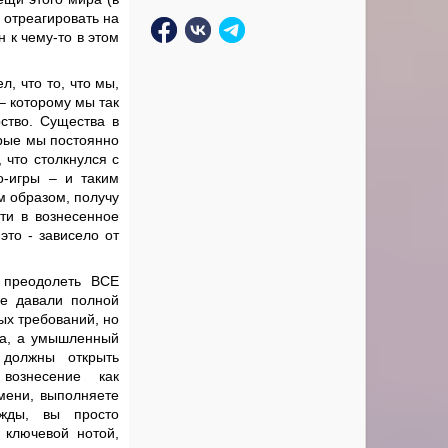
у отреагировать на
н к чему-то в этом
, что то, что мы,
– которому мы так
ство. Существа в
орые мы постоянно
 что столкнулся с
о-игры – и таким
м образом, получу
ти в вознесенное
это - зависело от
 преодолеть ВСЕ
не давали полной
ых требований, но
ка, а умышленный
 должны открыть
вознесение как
мени, выполняете
жды, вы просто
 ключевой нотой,