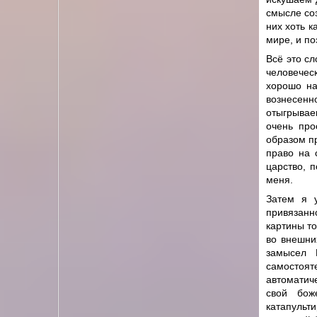
смысле соз
них хоть к
мире, и по
Всё это сл
человечес
хорошо на
вознесенн
отыгрывае
очень про
образом п
право на 
царство, 
меня.
Затем я у
привязанн
картины то
во внешни
замысел 
самостоя
автоматич
свой бож
катапульт