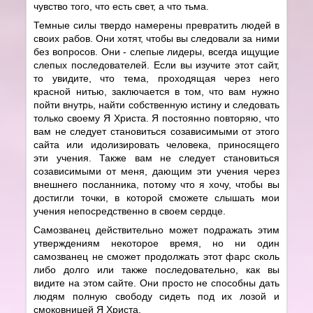
чувство того, что есть свет, а что тьма.
Темные силы твердо намерены превратить людей в
своих рабов. Они хотят, чтобы вы следовали за ними
без вопросов. Они - слепые лидеры, всегда ищущие
слепых последователей. Если вы изучите этот сайт,
то увидите, что тема, проходящая через него
красной нитью, заключается в том, что вам нужно
пойти внутрь, найти собственную истину и следовать
только своему Я Христа. Я постоянно повторяю, что
вам не следует становиться созависимыми от этого
сайта или идолизировать человека, приносящего
эти учения. Также вам не следует становиться
созависимыми от меня, дающим эти учения через
внешнего посланника, потому что я хочу, чтобы вы
достигли точки, в которой сможете слышать мои
учения непосредственно в своем сердце.
Самозванец действительно может подражать этим
утверждениям некоторое время, но ни один
самозванец не сможет продолжать этот фарс сколь
либо долго или также последовательно, как вы
видите на этом сайте. Они просто не способны дать
людям полную свободу сидеть под их лозой и
смоковницей Я Христа.