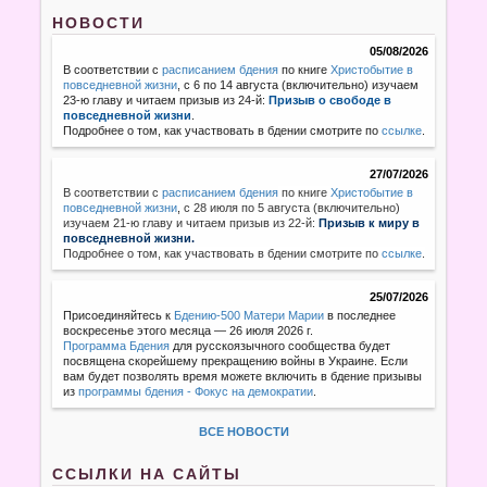
НОВОСТИ
05/08/2026
В соответствии с
расписанием бдения
по книге
Христобытие в
повседневной жизни
, с 6 по 14 августа (включительно) изучаем
23-ю главу и читаем призыв из 24-й:
Призыв о свободе в
повседневной жизни
.
Подробнее о том, как участвовать в бдении смотрите по
ссылке
.
27/07/2026
В соответствии с
расписанием бдения
по книге
Христобытие в
повседневной жизни
,
с 28 июля по 5 августа (включительно)
изучаем 21-ю главу и читаем призыв из 22-й:
Призыв к миру в
повседневной жизни.
Подробнее о том, как участвовать в бдении смотрите по
ссылке
.
25/07/2026
Присоединяйтесь к
Бдению-500 Матери Марии
в последнее
воскресенье этого месяца — 26 июля 2026 г.
Программа Бдения
для русскоязычного сообщества будет
посвящена скорейшему прекращению войны в Украине. Если
вам будет позволять время можете включить в бдение призывы
из
программы бдения - Фокус на демократии
.
ВСЕ НОВОСТИ
ССЫЛКИ НА САЙТЫ