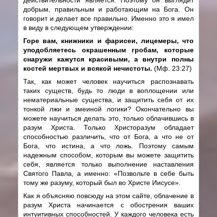
добрым, правильным и работающим на Бога. Он
говорит и делает все правильно. Именно это я имел
в виду в следующем утверждении:
Горе вам, книжники и фарисеи, лицемеры, что
уподобляетесь окрашенным гробам, которые
снаружи кажутся красивыми, а внутри полны
костей мертвых и всякой нечистоты.
(Мф. 23:27)
Так, как может человек научиться распознавать
таких существ, будь то люди в воплощении или
нематериальные существа, и защитить себя от их
тонкой лжи и змеиной логики? Окончательно вы
можете научиться делать это, только облачившись в
разум Христа. Только Христоразум обладает
способностью различить, что от Бога, а что не от
Бога, что истина, а что ложь. Поэтому самым
надежным способом, которым вы можете защитить
себя, является только выполнение наставления
Святого Павла, а именно: «Позвольте в себе быть
тому же разуму, который был во Христе Иисусе».
Как я объясняю повсюду на этом сайте, облачение в
разум Христа начинается с обострения ваших
интуитивных способностей. У каждого человека есть