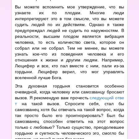
Вы можете вспомнить мое утверждение, что вы
узнаете их по плодам. Многие люди
интерпретируют это в том смысле, что вы можете
судить людей по их действиям. Однако я также
предупреждал людей не судить по наружностям. В
реальности, высшим плодом является вибрация
человека, то есть количество света, которое он
собрал или не собрал. Тем не менее, вы можете
узнать кое-что из поведения человека и его
отношения к жизни и другим людям. Например,
Люцифер и все, кто пал вместе с ним, пали из-за
гордыни. Люцифер верил, что мог управлять
вселенной лучше Бога.
Эта духовная гордыня становится особенно
очевидной, когда человеку или самозванцу бросают
вызов. Я рекомендую вам прочесть
следующий отве
т
на такой вызов. Спросите себя, стал бы
самозванец хотя бы отвечать на такой вопрос, когда
так просто было его проигнорировать? Был бы
самозванец способен ответить на этот вопрос
только с любовью? Только существо, преодолевшее
гордыню и суетность человеческого эго, смогло бы
ответить на такой вызов без гнева.