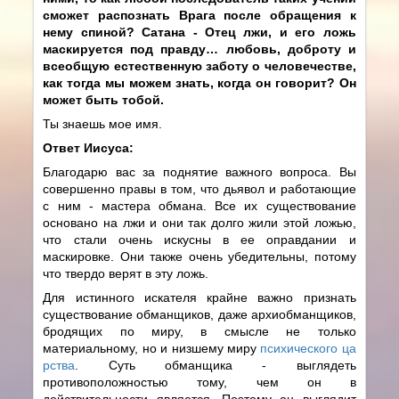
сможет распознать Врага после обращения к
нему спиной? Сатана - Отец лжи, и его ложь
маскируется под правду… любовь, доброту и
всеобщую естественную заботу о человечестве,
как тогда мы можем знать, когда он говорит? Он
может быть тобой.
Ты знаешь мое имя.
Ответ Иисуса:
Благодарю вас за поднятие важного вопроса. Вы
совершенно правы в том, что дьявол и работающие
с ним - мастера обмана. Все их существование
основано на лжи и они так долго жили этой ложью,
что стали очень искусны в ее оправдании и
маскировке. Они также очень убедительны, потому
что твердо верят в эту ложь.
Для истинного искателя крайне важно признать
существование обманщиков, даже архиобманщиков,
бродящих по миру, в смысле не только
материальному, но и низшему миру
психического ца
рства
. Суть обманщика - выглядеть
противоположностью тому, чем он в
действительности является. Поэтому он выглядит