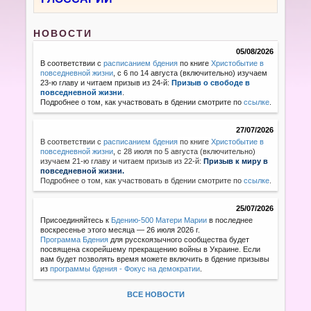
НОВОСТИ
05/08/2026
В соответствии с
расписанием бдения
по книге
Христобытие в
повседневной жизни
, с 6 по 14 августа (включительно) изучаем
23-ю главу и читаем призыв из 24-й:
Призыв о свободе в
повседневной жизни
.
Подробнее о том, как участвовать в бдении смотрите по
ссылке
.
27/07/2026
В соответствии с
расписанием бдения
по книге
Христобытие в
повседневной жизни
,
с 28 июля по 5 августа (включительно)
изучаем 21-ю главу и читаем призыв из 22-й:
Призыв к миру в
повседневной жизни.
Подробнее о том, как участвовать в бдении смотрите по
ссылке
.
25/07/2026
Присоединяйтесь к
Бдению-500 Матери Марии
в последнее
воскресенье этого месяца — 26 июля 2026 г.
Программа Бдения
для русскоязычного сообщества будет
посвящена скорейшему прекращению войны в Украине. Если
вам будет позволять время можете включить в бдение призывы
из
программы бдения - Фокус на демократии
.
ВСЕ НОВОСТИ