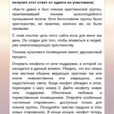
получил этот ответ от одного из участников:
«Как-то давно я был членом христианской группы,
практиковавшей техники культоподобного
промывания мозгов. Хотя богословием группы было
христианство, ее практики, конечно же, не были
таковыми.
С этим опытом цель этого сайта ясна для меня как
день. Он создан для того, чтобы впиваться в людей,
уже симпатизирующих христианству.
Техника культового посвящения имеет двухшаговый
процесс:
Оторвать неофита от сети поддержки, в которой он
находится в данный момент. Убедить, что его семья
или местная община верующих христиан так или
иначе невежественна или извращена, или
недостаточно свята. Когда неофит убежден в этом,
переходим к шагу номер 2. Дайте неофиту новую
сеть поддержки. Обеспечьте любовью и
торжественным посвящением. Откройте особенные
«истинные откровения», доступные только для
членов группы. Поощряйте чувство гордыни в этих
новых откровениях. В конце концов, неофит теперь