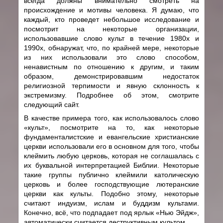
всегда должны внимательно смотреть на
происхождение и мотивы человека. Я думаю, что
каждый, кто проведет небольшое исследование и
посмотрит на некоторые организации,
использовавшие слово культ в течение 1980х и
1990х, обнаружат, что, по крайней мере, некоторые
из них использовали это слово способом,
ненавистным по отношению к другим, и таким
образом, демонстрировавшим недостаток
религиозной терпимости и явную склонность к
экстремизму. Подробнее об этом, смотрите
следующий сайт.
В качестве примера того, как использовалось слово
«культ», посмотрите на то, как некоторые
фундаменталистские и евангельские христианские
церкви использовали его в основном для того, чтобы
клеймить любую церковь, которая не соглашалась с
их буквальной интерпретацией Библии. Некоторые
такие группы публично клеймили католическую
церковь и более господствующие лютеранские
церкви как культы. Подобно этому, некоторые
считают индуизм, ислам и буддизм культами.
Конечно, всё, что подпадает под ярлык «Нью Эйдж»,
автоматически считается деструктивным культом.