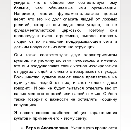
увидите, что в общем они соответствуют ему
больше, чем обвиняемые ими организации.
Например, многие фундаменталистские церкви
верят, что это их долг спасать людей от ложных
религий, которые они видят чем угодно, но не
фундаменталистской церковью. Поэтому они
проповедуют очень агрессивно, пытаясь оторвать
людей от их нынешней поддерживающей сети и
дать им новую сеть из истинно верующих.
Они также соответствуют двум характеристикам
культов, не упомянутых этим человеком, а именно,
что они воодушевляют своих членов изолироваться
от других людей и сильно отговаривают от ухода.
Большинство культов имеют явное препятствие на
пути ухода людей от них, и этот человек даже
говорит: «И они не будут пытаться отделить вас от
ваших местных церквей или вашей семьи». Он/она
также говорит о важности не оставлять «общину
верующих».
Я нашел список наиболее общих характеристик
культов и применил его к этому сайту:
Вера в Апокалипсис
. Учения узко вращаются