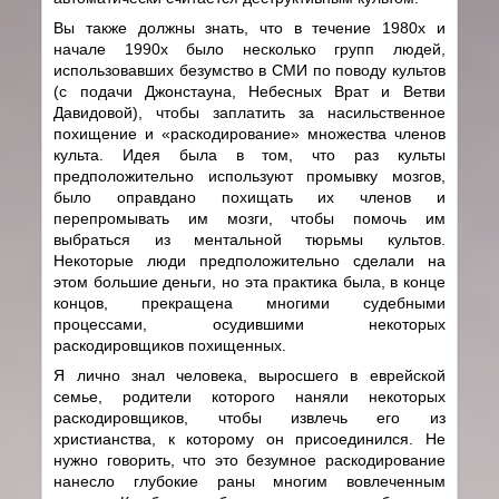
Вы также должны знать, что в течение 1980х и
начале 1990х было несколько групп людей,
использовавших безумство в СМИ по поводу культов
(с подачи Джонстауна, Небесных Врат и Ветви
Давидовой), чтобы заплатить за насильственное
похищение и «раскодирование» множества членов
культа. Идея была в том, что раз культы
предположительно используют промывку мозгов,
было оправдано похищать их членов и
перепромывать им мозги, чтобы помочь им
выбраться из ментальной тюрьмы культов.
Некоторые люди предположительно сделали на
этом большие деньги, но эта практика была, в конце
концов, прекращена многими судебными
процессами, осудившими некоторых
раскодировщиков похищенных.
Я лично знал человека, выросшего в еврейской
семье, родители которого наняли некоторых
раскодировщиков, чтобы извлечь его из
христианства, к которому он присоединился. Не
нужно говорить, что это безумное раскодирование
нанесло глубокие раны многим вовлеченным