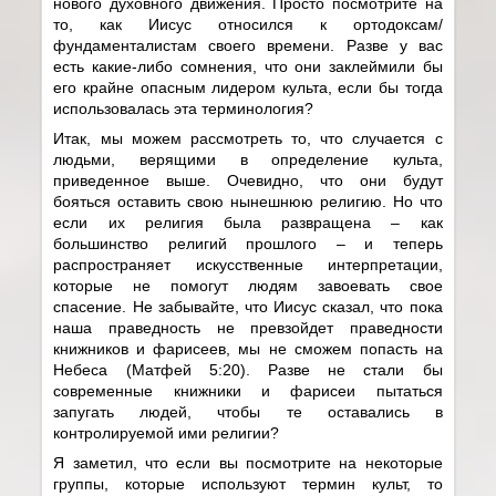
нового духовного движения. Просто посмотрите на
то, как Иисус относился к ортодоксам/
фундаменталистам своего времени. Разве у вас
есть какие-либо сомнения, что они заклеймили бы
его крайне опасным лидером культа, если бы тогда
использовалась эта терминология?
Итак, мы можем рассмотреть то, что случается с
людьми, верящими в определение культа,
приведенное выше. Очевидно, что они будут
бояться оставить свою нынешнюю религию. Но что
если их религия была развращена – как
большинство религий прошлого – и теперь
распространяет искусственные интерпретации,
которые не помогут людям завоевать свое
спасение. Не забывайте, что Иисус сказал, что пока
наша праведность не превзойдет праведности
книжников и фарисеев, мы не сможем попасть на
Небеса (Матфей 5:20). Разве не стали бы
современные книжники и фарисеи пытаться
запугать людей, чтобы те оставались в
контролируемой ими религии?
Я заметил, что если вы посмотрите на некоторые
группы, которые используют термин культ, то