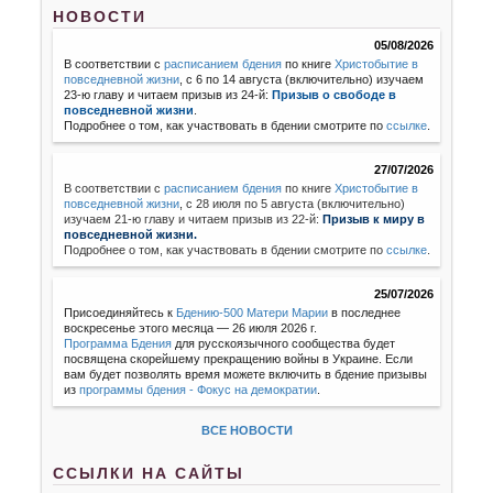
НОВОСТИ
05/08/2026
В соответствии с
расписанием бдения
по книге
Христобытие в
повседневной жизни
, с 6 по 14 августа (включительно) изучаем
23-ю главу и читаем призыв из 24-й:
Призыв о свободе в
повседневной жизни
.
Подробнее о том, как участвовать в бдении смотрите по
ссылке
.
27/07/2026
В соответствии с
расписанием бдения
по книге
Христобытие в
повседневной жизни
,
с 28 июля по 5 августа (включительно)
изучаем 21-ю главу и читаем призыв из 22-й:
Призыв к миру в
повседневной жизни.
Подробнее о том, как участвовать в бдении смотрите по
ссылке
.
25/07/2026
Присоединяйтесь к
Бдению-500 Матери Марии
в последнее
воскресенье этого месяца — 26 июля 2026 г.
Программа Бдения
для русскоязычного сообщества будет
посвящена скорейшему прекращению войны в Украине. Если
вам будет позволять время можете включить в бдение призывы
из
программы бдения - Фокус на демократии
.
ВСЕ НОВОСТИ
ССЫЛКИ НА САЙТЫ