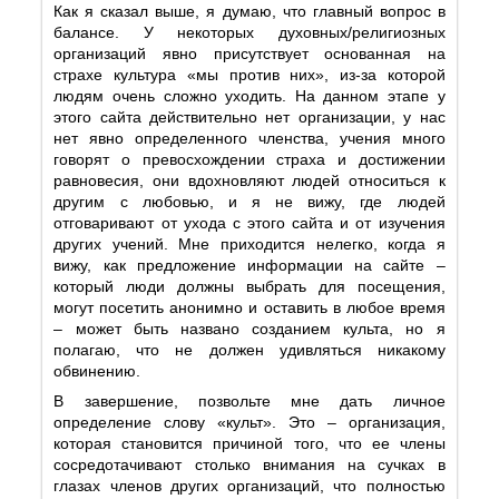
Как я сказал выше, я думаю, что главный вопрос в
балансе. У некоторых духовных/религиозных
организаций явно присутствует основанная на
страхе культура «мы против них», из-за которой
людям очень сложно уходить. На данном этапе у
этого сайта действительно нет организации, у нас
нет явно определенного членства, учения много
говорят о превосхождении страха и достижении
равновесия, они вдохновляют людей относиться к
другим с любовью, и я не вижу, где людей
отговаривают от ухода с этого сайта и от изучения
других учений. Мне приходится нелегко, когда я
вижу, как предложение информации на сайте –
который люди должны выбрать для посещения,
могут посетить анонимно и оставить в любое время
– может быть названо созданием культа, но я
полагаю, что не должен удивляться никакому
обвинению.
В завершение, позвольте мне дать личное
определение слову «культ». Это – организация,
которая становится причиной того, что ее члены
сосредотачивают столько внимания на сучках в
глазах членов других организаций, что полностью