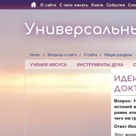
О сайте
С чего начать
Книги
События
Соо
Универсальн
Home
Вопросы о сайте
О сайте
Общие разделы
УЧЕНИЯ ИИСУСА
ИНСТРУМЕНТЫ ДУХА
ИДЕ
ДОК
Вопрос: 
истиной в
рамки ил
чего им т
Ответ Иис
Этот вопр