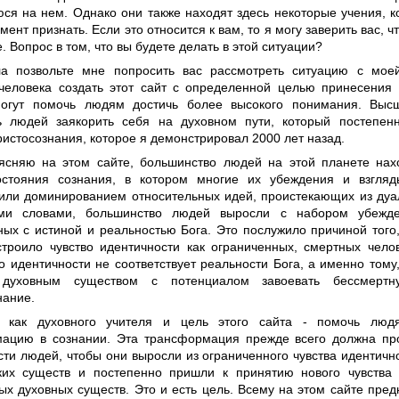
ся на нем. Однако они также находят здесь некоторые учения, к
ент признать. Если это относится к вам, то я могу заверить вас, ч
. Вопрос в том, что вы будете делать в этой ситуации?
а позвольте мне попросить вас рассмотреть ситуацию с мое
человека создать этот сайт с определенной целью принесения 
огут помочь людям достичь более высокого понимания. Высш
ь людей заякорить себя на духовном пути, который постепен
истосознания, которое я демонстрировал 2000 лет назад.
ясняю на этом сайте, большинство людей на этой планете нах
остояния сознания, в котором многие их убеждения и взгля
или доминированием относительных идей, проистекающих из дуал
ми словами, большинство людей выросли с набором убежд
ных с истиной и реальностью Бога. Это послужило причиной того
троило чувство идентичности как ограниченных, смертных челов
о идентичности не соответствует реальности Бога, а именно тому
 духовным существом с потенциалом завоевать бессмертн
нание.
 как духовного учителя и цель этого сайта - помочь люд
ацию в сознании. Эта трансформация прежде всего должна про
сти людей, чтобы они выросли из ограниченного чувства идентичн
ких существ и постепенно пришли к принятию нового чувства 
ых духовных существ. Это и есть цель. Всему на этом сайте пре