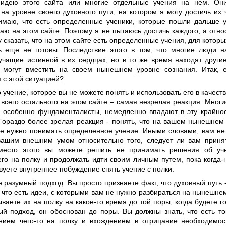
 идею этого сайта или многие отдельные учения на нем. Он
на уровне своего духовного пути, на котором я могу достичь их ч
имаю, что есть определенные ученики, которые пошли дальше у
аю на этом сайте. Поэтому я не пытаюсь достичь каждого, а отн
чу сказать, что на этом сайте есть определенные учения, для кото
ь еще не готовы. Последствие этого в том, что многие люди н
вучащие истинной в их сердцах, но в то же время находят други
 могут вместить на своем нынешнем уровне сознания. Итак, 
 с этой ситуацией?
 учение, которое вы не можете понять и использовать его в качест
 всего остального на этом сайте – самая незрелая реакция. Мног
, особенно фундаменталисты, немедленно впадают в эту крайнос
. Гораздо более зрелая реакция - понять, что на вашем нынешнем
не нужно понимать определенное учение. Иными словами, вам не
ашим внешним умом относительно того, следует ли вам принят
Вместо этого вы можете решить не принимать решения об уч
его на полку и продолжать идти своим личным путем, пока когда
вуете внутреннее побуждение снять учение с полки.
 разумный подход. Вы просто признаете факт, что духовный путь 
 что есть идеи, с которыми вам не нужно разбираться на нынешне
ваете их на полку на какое-то время до той поры, когда будете го
ый подход, он обоснован до поры. Вы должны знать, что есть т
нием чего-то на полку и вхождением в отрицание необходимос