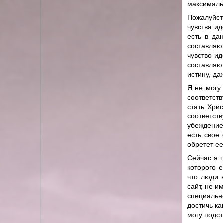
максималь
Пожалуйст
чувства ид
есть в да
составляю
чувство и
составляю
истину, д
Я не могу
соответст
стать Хри
соответст
убеждение 
есть свое
обретет ее
Сейчас я п
которого е
что люди 
сайт, не и
специальн
достичь ка
могу подст