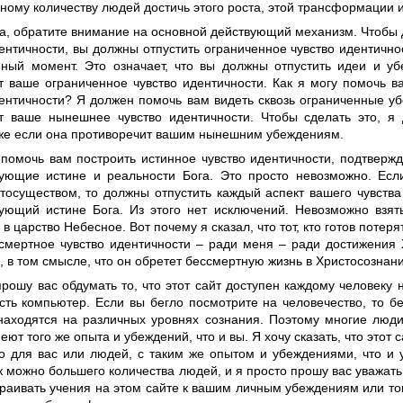
ному количеству людей достичь этого роста, этой трансформации 
а, обратите внимание на основной действующий механизм. Чтобы 
ентичности, вы должны отпустить ограниченное чувство идентичнос
нный момент. Это означает, что вы должны отпустить идеи и уб
т ваше ограниченное чувство идентичности. Как я могу помочь 
дентичности? Я должен помочь вам видеть сквозь ограниченные у
т ваше нынешнее чувство идентичности. Чтобы сделать это, я 
аже если она противоречит вашим нынешним убеждениям.
 помочь вам построить истинное чувство идентичности, подтверж
вующие истине и реальности Бога. Это просто невозможно. Есл
стосуществом, то должны отпустить каждый аспект вашего чувства
вующий истине Бога. Из этого нет исключений. Невозможно взят
в царство Небесное. Вот почему я сказал, что тот, кто готов потеря
 смертное чувство идентичности – ради меня – ради достижения
, в том смысле, что он обретет бессмертную жизнь в Христосознани
рошу вас обдумать то, что этот сайт доступен каждому человеку н
сть компьютер. Если вы бегло посмотрите на человечество, то бе
находятся на различных уровнях сознания. Поэтому многие люди
меют того же опыта и убеждений, что и вы. Я хочу сказать, что этот 
о для вас или людей, с таким же опытом и убеждениями, что и 
к можно большего количества людей, и я просто прошу вас уважать 
раивать учения на этом сайте к вашим личным убеждениям или том