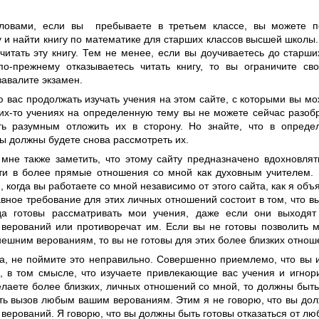
ловами, если вы пребываете в третьем классе, вы можете п
 и найти книгу по математике для старших классов высшей школы.
 читать эту книгу. Тем не менее, если вы доучиваетесь до старш
о-прежнему отказываетесь читать книгу, то вы ограничите св
завалите экзамен.
 вас продолжать изучать учения на этом сайте, с которыми вы мо
ких-то учениях на определенную тему вы не можете сейчас разобр
ь разумным отложить их в сторону. Но знайте, что в опред
ы должны будете снова рассмотреть их.
 мне также заметить, что этому сайту предназначено вдохновля
йти в более прямые отношения со мной как духовным учителем. 
 когда вы работаете со мной независимо от этого сайта, как я об
авное требование для этих личных отношений состоит в том, что в
гда готовы рассматривать мои учения, даже если они выходя
верований или противоречат им. Если вы не готовы позволить м
ешним верованиям, то вы не готовы для этих более близких отнош
а, не поймите это неправильно. Совершенно приемлемо, что вы и
, в том смысле, что изучаете привлекающие вас учения и игнор
елаете более близких, личных отношений со мной, то должны быть
ть вызов любым вашим верованиям. Этим я не говорю, что вы дол
 верований. Я говорю, что вы должны быть готовы отказаться от лю