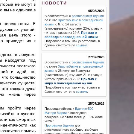
НОВОСТИ
оторые не могут в
то вы не одиноки в
05/08/2026
В соответствии с
расписанием бдения
по книге
Христобытие в повседневной
й перспективы. Я
жизни
, с 6 по 14 августа
(включительно) изучаем 23-ю главу и
духовных учений,
читаем призыв из 24-й:
Призыв о
ая цель этого -
свободе в повседневной жизни
.
но приведет их к
Подробнее о том, как участвовать в
бдении смотрите по
ссылке
.
одятся в ловушке
27/07/2026
ды находятся под
В соответствии с
расписанием бдения
ьности плотского
по книге
Христобытие в повседневной
жизни
,
с 28 июля по 5 августа
ений и идей, не
(включительно) изучаем 21-ю главу и
, что большинство
читаем призыв из 22-й:
Призыв к
еческих существ.
миру в повседневной жизни.
Подробнее о том, как участвовать в
, что каждая душа
бдении смотрите по
ссылке
.
ую жизнь через
25/07/2026
ям пройти через
Присоединяйтесь к
Бдению-500
Матери Марии
в последнее
изойти в чувстве
воскресенье этого месяца — 26 июля
ости как смертных
2026 г.
идентичности как
Программа Бдения
для
русскоязычного сообщества будет
дназначено помочь
посвящена скорейшему прекращению