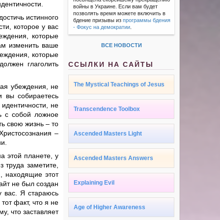
идентичности.
войны в Украине. Если вам будет
позволять время можете включить в
достичь истинного
бдение призывы из
программы бдения
ти, которое у вас
- Фокус на демократии
.
еждения, которые
вам изменить ваше
ВСЕ НОВОСТИ
беждения, которые
должен глаголить
ССЫЛКИ НА САЙТЫ
The Mystical Teachings of Jesus
дая убеждения, не
и вы собираетесь
 идентичности, не
Transcendence Toolbox
ь с собой ложное
ть свою жизнь – то
 Христосознания –
Ascended Masters Light
и.
а этой планете, у
Ascended Masters Answers
з труда заметите,
, находящие этот
Explaining Evil
сайт не был создан
у вас. Я стараюсь
тот факт, что я не
Age of Higher Awareness
у, что заставляет