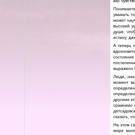
вас чувств
Понимаете
уважать т
может нау
высокий у
душе, что
истину, да
А теперь 
вдохновит
состояни
постепенны
выражено 
Люди, нах
момент вы
определен
определенн
другими и
сравнимо 
детсадовс
сказать, ч
На этом са
мире мног