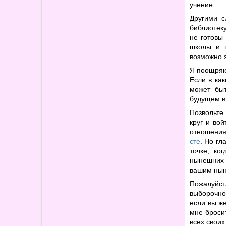
учение.
Другими с
библиотеку
не готовы
школы и п
возможно 
Я поощряю
Если в ка
может быт
будущем в
Позвольте
круг и во
отношения,
сте
. Но гл
точке, ко
нынешних 
вашим нын
Пожалуйст
выборочно
если вы ж
мне броси
всех своих