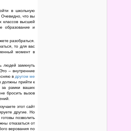
ойти в школьную
 Очевидно, что вы
их классов высшей
ое образование и
жете разобраться.
аться, то для вас
еленный момент в
ть людей замкнуть
Это – внутренние
ъясняю в
другом ме
ы должны прийти к
т за рамки ваших
не бросить вызов
ений.
зучаете этот сайт
ируете другие. Но
 готовы позволить
жны отказаться от
бого верования по