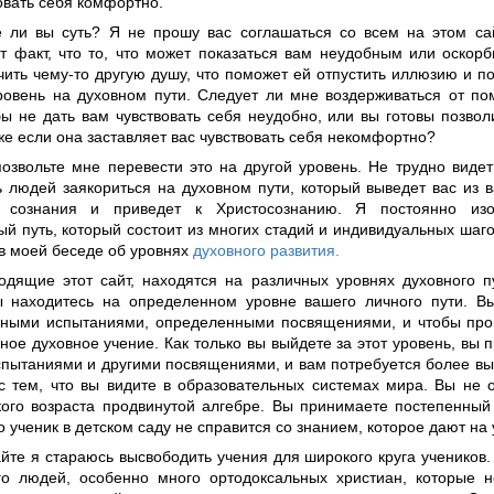
овать себя комфортно.
 ли вы суть? Я не прошу вас соглашаться со всем на этом са
от факт, что то, что может показаться вам неудобным или оскор
чить чему-то другую душу, что поможет ей отпустить иллюзию и п
ровень на духовном пути. Следует ли мне воздерживаться от по
бы не дать вам чувствовать себя неудобно, или вы готовы позвол
же если она заставляет вас чувствовать себя некомфортно?
позвольте мне перевести это на другой уровень. Не трудно видет
ь людей заякориться на духовном пути, который выведет вас из
я сознания и приведет к Христосознанию. Я постоянно из
й путь, который состоит из многих стадий и индивидуальных шаго
в моей беседе об уровнях
духовного развития.
одящие этот сайт, находятся на различных уровнях духовного п
 находитесь на определенном уровне вашего личного пути. Вы
ными испытаниями, определенными посвящениями, и чтобы про
ое духовное учение. Как только вы выйдете за этот уровень, вы 
спытаниями и другими посвящениями, и вам потребуется более вы
с тем, что вы видите в образовательных системах мира. Вы не 
кого возраста продвинутой алгебре. Вы принимаете постепенный
то ученик в детском саду не справится со знанием, которое дают на
йте я стараюсь высвободить учения для широкого круга учеников.
о людей, особенно много ортодоксальных христиан, которые н