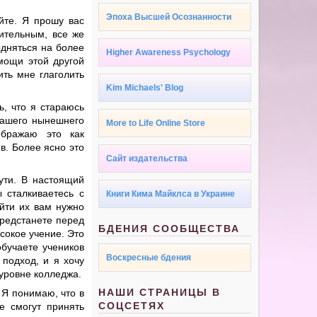
Эпоха Высшей Осознанности
йте. Я прошу вас
бительным, все же
одняться на более
Higher Awareness Psychology
мощи этой другой
ить мне глаголить
Kim Michaels' Blog
ь, что я стараюсь
 вашего нынешнего
More to Life Online Store
ображаю это как
в. Более ясно это
Сайт издательства
ути. В настоящий
 сталкиваетесь с
Книги Кима Майклса в Украине
йти их вам нужно
предстанете перед
БДЕНИЯ СООБЩЕСТВА
сокое учение. Это
обучаете учеников
Воскресные бдения
 подход, и я хочу
 уровне колледжа.
НАШИ СТРАНИЦЫ В
 Я понимаю, что в
СОЦСЕТЯХ
е смогут принять