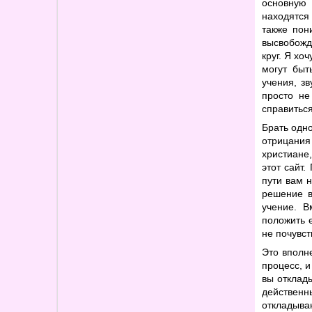
основную
находятся 
также пон
высвобожд
круг. Я хо
могут быт
учения, з
просто не
справиться
Брать одно
отрицания
христиане
этот сайт
пути вам 
решение в
учение. 
положить 
не почувст
Это вполне
процесс, и
вы отклады
действенн
откладыва