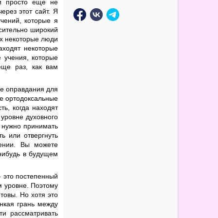
и просто еще не
ерез этот сайт. Я
чений, которые я
осительно широкий
рых некоторые люди
аходят некоторые
е учения, которые
еще раз, как вам
ве оправдания для
ие ортодоксальные
ть, когда находят
 уровне духовного
 нужно принимать
ь или отвергнуть
ении. Вы можете
-нибудь в будущем
- это постепенный
м уровне. Поэтому
товы. Но хотя это
онкая грань между
ти рассматривать