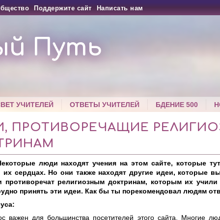
бщество
Поддержите сайт
Написать нам
ый Путь
СВЕТ УЧИТЕЛЕЙ
ОТВЕТЫ УЧИТЕЛЕЙ
БДЕНИЕ 500
Н
И, ПРОТИВОРЕЧАЩИЕ РЕЛИГИ
ТРИНАМ
Некоторые люди находят учения на этом сайте, которые ту
 их сердцах. Но они также находят другие идеи, которые в
и противоречат религиозным доктринам, которым их учили в
рудно принять эти идеи. Как бы ты порекомендовал людям отв
уса:
ос важен для большинства посетителей этого сайта. Многие люд