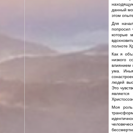
находящую
данный мом
этом опыте
Для начал
попросил 
которые м
вдохновит
полноте Хр
Как я объ
низкого с
влиянием 
ума. Ины
сонастрое
людей выс
Это чувств
является
Христосоз
Моя роль
трансформ
идентично
человечес
бессмертн