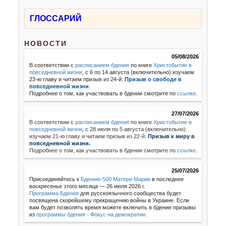
ГЛОССАРИЙ
НОВОСТИ
05/08/2026
В соответствии с
расписанием бдения
по книге
Христобытие в
повседневной жизни
, с 6 по 14 августа (включительно) изучаем
23-ю главу и читаем призыв из 24-й:
Призыв о свободе в
повседневной жизни
.
Подробнее о том, как участвовать в бдении смотрите по
ссылке
.
27/07/2026
В соответствии с
расписанием бдения
по книге
Христобытие в
повседневной жизни
,
с 28 июля по 5 августа (включительно)
изучаем 21-ю главу и читаем призыв из 22-й:
Призыв к миру в
повседневной жизни.
Подробнее о том, как участвовать в бдении смотрите по
ссылке
.
25/07/2026
Присоединяйтесь к
Бдению-500 Матери Марии
в последнее
воскресенье этого месяца — 26 июля 2026 г.
Программа Бдения
для русскоязычного сообщества будет
посвящена скорейшему прекращению войны в Украине. Если
вам будет позволять время можете включить в бдение призывы
из
программы бдения - Фокус на демократии
.