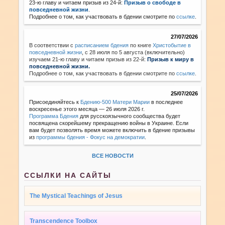
23-ю главу и читаем призыв из 24-й:
Призыв о свободе в
повседневной жизни
.
Подробнее о том, как участвовать в бдении смотрите по
ссылке
.
27/07/2026
В соответствии с
расписанием бдения
по книге
Христобытие в
повседневной жизни
,
с 28 июля по 5 августа (включительно)
изучаем 21-ю главу и читаем призыв из 22-й:
Призыв к миру в
повседневной жизни.
Подробнее о том, как участвовать в бдении смотрите по
ссылке
.
25/07/2026
Присоединяйтесь к
Бдению-500 Матери Марии
в последнее
воскресенье этого месяца — 26 июля 2026 г.
Программа Бдения
для русскоязычного сообщества будет
посвящена скорейшему прекращению войны в Украине. Если
вам будет позволять время можете включить в бдение призывы
из
программы бдения - Фокус на демократии
.
ВСЕ НОВОСТИ
ССЫЛКИ НА САЙТЫ
The Mystical Teachings of Jesus
Transcendence Toolbox