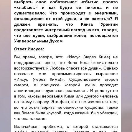
выбрать свое собственное небытие, просто
«хлабысь» и как будто ее никогда и не
существовало. Что происходит с энергиями,
остающимися от этой души, и ее памятью? Я
должен признать, что Книга Урантии
представляет интересный взгляд на это, говоря,
что все души, выбравшие конец, поглощаются
Универсальным Духом.
Ответ Иисуса:
Вы правы, говоря, что: «Иисус (через Кима) не
поддерживает идею, что Воля Бога окончательно
восторжествует, и Любовь спасет все души». Однако
позвольте мне прокомментировать выражение
«Иисус (через Кима)». Существование второй
смерти, в процессе которой душа проходит
аннигиляцию – духовная реальность. И дело тут не
в том, каковы верования Кима или другого человека
по этому вопросу. Это факт, и он не изменится тем,
во что хотят верить человеческие существа, также
как Земля была круглой, когда каждый был убежден,
что она плоская.
Величайшая проблема, с которой сталкивается
любой духовный учитель,
состоит в том, что