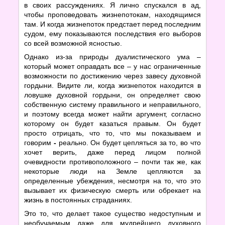
в своих рассуждениях. Я лично спускался в ад,
чтобы проповедовать жизнепотокам, находящимся
там. И когда жизнепоток предстает перед последним
судом, ему показываются последствия его выборов
со всей возможной ясностью.
Однако из-за природы дуалистического ума –
который может оправдать все – у нас ограниченные
возможности по достижению через завесу духовной
гордыни. Видите ли, когда жизнепоток находится в
ловушке духовной гордыни, он определяет свою
собственную систему правильного и неправильного,
и поэтому всегда может найти аргумент, согласно
которому он будет казаться правым. Он будет
просто отрицать, что то, что мы показываем и
говорим
-
реально. Он будет цепляться за то, во что
хочет верить, даже перед лицом полной
очевидности противоположного – почти так же, как
некоторые люди на Земле цепляются за
определенные убеждения, несмотря на то, что это
вызывает их физическую смерть или обрекает на
жизнь в постоянных страданиях.
Это то, что делает такое существо недоступным и
необучаемым даже для мудрейшего духовного