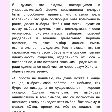
Я думаю, что людям, находящимся в
универсалистской форме христианства следует
быть способными принять, что главная цель
вселенной - это дать со-творцам Бога возможность
расти, делая выборы. Чтобы они могли научиться
всему, выборы должны иметь последствия, и если
жизнепоток систематически выбирает смерть/
разделение в течение длительного периода
времени, то этот выбор должен иметь
окончательное последствие. Как я сказал, тот, кто
стремится жизнь свою сберечь – в смысле чувство
идентичности существа, отделенного от Бога –
потеряет ее, а кто потеряет свою жизнь ради меня –
ради единства со всей жизнью через разум Христа –
обретет жизнь вечную.
«Я просто не понимаю, как душа может, в конце
концов, выбрать свое собственное небытие, как
будто ее никогда и не существовало»,
-
хорошо
сказано. Однако жизнепоток не выбирает
аннигиляцию в том смысле, что он полностью не
осознает, к чему приведет этот выбор. Вот почему я
сказал: «Отец, прости их, ибо не ведают, что
творят».