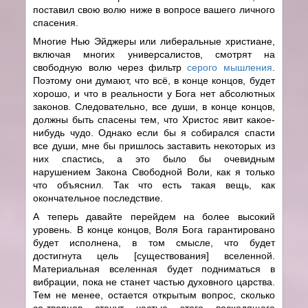
поставил свою волю ниже в вопросе вашего личного
спасения.
Многие Нью Эйджеры или либеральные христиане,
включая многих универсалистов, смотрят на
свободную волю через фильтр
серого мышления
.
Поэтому они думают, что всё, в конце концов, будет
хорошо, и что в реальности у Бога нет абсолютных
законов. Следовательно, все души, в конце концов,
должны быть спасены тем, что Христос явит какое-
нибудь чудо. Однако если бы я собирался спасти
все души, мне бы пришлось заставить некоторых из
них спастись, а это было бы очевидным
нарушением Закона Свободной Воли, как я только
что объяснил. Так что есть такая вещь, как
окончательное последствие.
А теперь давайте перейдем на более высокий
уровень. В конце концов, Воля Бога гарантировано
будет исполнена, в том смысле, что будет
достигнута цель [существования] вселенной.
Материальная вселенная будет подниматься в
вибрации, пока не станет частью духовного царства.
Тем не менее, остается открытым вопрос, сколько
со-творцов станут частью этого восходящего