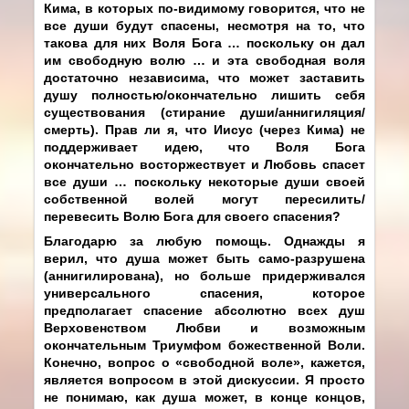
Кима, в которых по-видимому говорится, что не
все души будут спасены, несмотря на то, что
такова для них Воля Бога … поскольку он дал
им свободную волю … и эта свободная воля
достаточно независима, что может заставить
душу полностью/окончательно лишить себя
существования (стирание души/аннигиляция/
смерть). Прав ли я, что Иисус (через Кима) не
поддерживает идею, что Воля Бога
окончательно восторжествует и Любовь спасет
все души … поскольку некоторые души своей
собственной волей могут
пересилить/
перевесить Волю Бога
для своего спасения?
Благодарю за любую помощь. Однажды я
верил, что душа может быть само-разрушена
(аннигилирована), но больше придерживался
универсального спасения, которое
предполагает спасение абсолютно всех душ
Верховенством Любви и возможным
окончательным Триумфом божественной Воли.
Конечно, вопрос о «свободной воле», кажется,
является вопросом в этой дискуссии. Я просто
не понимаю, как душа может, в конце концов,