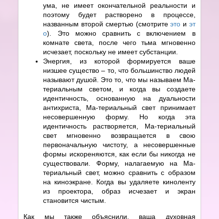
ума, не имеет окончательной реальности и
поэтому будет растворено в процессе,
названным второй смертью (смотрите
это
и
эт
о
). Это можно сравнить с включением в
комнате света, после чего тьма мгновенно
исчезает, поскольку не имеет субстанции.
Энергия, из которой формируется ваше
низшее существо – то, что большинство людей
называют душой. Это то, что мы называем Ма-
териальным светом, и когда вы создаете
идентичность, основанную на дуальности
антихриста, Ма-териальный свет принимает
несовершенную форму. Но когда эта
идентичность растворяется, Ма-териальный
свет мгновенно возвращается в свою
первоначальную чистоту, а несовершенные
формы искореняются, как если бы никогда не
существовали. Форму, налагаемую на Ма-
териальный свет, можно сравнить с образом
на киноэкране. Когда вы удаляете киноленту
из проектора, образ исчезает и экран
становится чистым.
Как мы также объяснили, ваша духовная