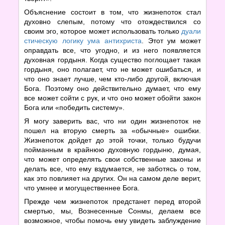
Объяснение состоит в том, что жизнепоток стал
духовно слепым, потому что отождествился со
своим эго, которое может использовать только
дуали
стическую логику ума антихриста
. Этот ум может
оправдать все, что угодно, и из него появляется
духовная гордыня. Когда существо поглощает такая
гордыня, оно полагает, что не может ошибаться, и
что оно знает лучше, чем кто-либо другой, включая
Бога. Поэтому оно действительно думает, что ему
все может сойти с рук, и что оно может обойти закон
Бога или «победить систему».
Я могу заверить вас, что ни один жизнепоток не
пошел на вторую смерть за «обычные» ошибки.
Жизнепоток дойдет до этой точки, только будучи
пойманным в крайнюю духовную гордыню, думая,
что может определять свои собственные законы и
делать все, что ему вздумается, не заботясь о том,
как это повлияет на других. Он на самом деле верит,
что умнее и могущественнее Бога.
Прежде чем жизнепоток предстанет перед второй
смертью, мы, Вознесенные Сонмы, делаем все
возможное, чтобы помочь ему увидеть заблуждение