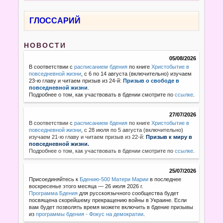
ГЛОССАРИЙ
НОВОСТИ
05/08/2026
В соответствии с
расписанием бдения
по книге
Христобытие в
повседневной жизни
, с 6 по 14 августа (включительно) изучаем
23-ю главу и читаем призыв из 24-й:
Призыв о свободе в
повседневной жизни
.
Подробнее о том, как участвовать в бдении смотрите по
ссылке
.
27/07/2026
В соответствии с
расписанием бдения
по книге
Христобытие в
повседневной жизни
,
с 28 июля по 5 августа (включительно)
изучаем 21-ю главу и читаем призыв из 22-й:
Призыв к миру в
повседневной жизни.
Подробнее о том, как участвовать в бдении смотрите по
ссылке
.
25/07/2026
Присоединяйтесь к
Бдению-500 Матери Марии
в последнее
воскресенье этого месяца — 26 июля 2026 г.
Программа Бдения
для русскоязычного сообщества будет
посвящена скорейшему прекращению войны в Украине. Если
вам будет позволять время можете включить в бдение призывы
из
программы бдения - Фокус на демократии
.