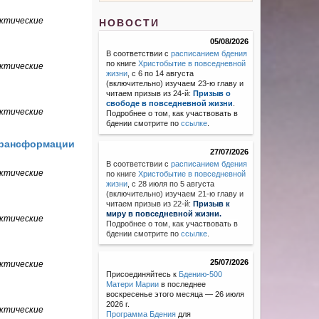
ктические
НОВОСТИ
05/08/2026
В соответствии с
расписанием бдения
по книге
Христобытие в повседневной
ктические
жизни
, с 6 по 14 августа
(включительно) изучаем 23-ю главу и
читаем призыв из 24-й:
Призыв о
свободе в повседневной жизни
.
ктические
Подробнее о том, как участвовать в
бдении смотрите по
ссылке
.
трансформации
27/07/2026
В соответствии с
расписанием бдения
ктические
по книге
Христобытие в повседневной
жизни
,
с 28 июля по 5 августа
(включительно) изучаем 21-ю главу и
читаем призыв из 22-й:
Призыв к
миру в повседневной жизни.
ктические
Подробнее о том, как участвовать в
бдении смотрите по
ссылке
.
25/07/2026
ктические
Присоединяйтесь к
Бдению-500
Матери Марии
в последнее
воскресенье этого месяца — 26 июля
2026 г.
ктические
Программа Бдения
для