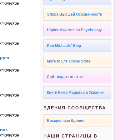
ктические
Эпоха Высшей Осознанности
ктические
Higher Awareness Psychology
ктические
Kim Michaels' Blog
орую
More to Life Online Store
ктические
Сайт издательства
Книги Кима Майклса в Украине
ктические
БДЕНИЯ СООБЩЕСТВА
ктические
Воскресные бдения
виях
ктические
НАШИ СТРАНИЦЫ В