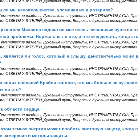
ты
,
ОТВЕТЫ УЧИТЕЛЕЙ
,
Духовный путь
,
Вопросы о духовных инструментах
 ли мы несовершенства, упоминая их в розариях?
Тематические разделы
,
Духовные инструменты
,
ИНСТРУМЕНТЫ ДУХА
,
Пра
ты
,
ОТВЕТЫ УЧИТЕЛЕЙ
,
Духовный путь
,
Вопросы о духовных инструментах
рхангела Михаила поднял во мне очень печальные чувства о
ной проблемы. Нормально ли это, и что мне делать, когда эт
Тематические разделы
,
Духовные инструменты
,
ИНСТРУМЕНТЫ ДУХА
,
Пра
ты
,
ОТВЕТЫ УЧИТЕЛЕЙ
,
Духовный путь
,
Вопросы о духовных инструментах
ь, является ли голос, который я слышу, действительно моим 
?
Тематические разделы
,
Духовные инструменты
,
ИНСТРУМЕНТЫ ДУХА
,
Пра
ты
,
ОТВЕТЫ УЧИТЕЛЕЙ
,
Духовный путь
,
Вопросы о духовных инструментах
з своих посланий Крайон говорит, что мы больше не нуждаем
ак ли это?
Тематические разделы
,
Духовные инструменты
,
ИНСТРУМЕНТЫ ДУХА
,
Пра
ты
,
ОТВЕТЫ УЧИТЕЛЕЙ
,
Духовный путь
,
Вопросы о духовных инструментах
в области сердца
Тематические разделы
,
Духовные инструменты
,
ИНСТРУМЕНТЫ ДУХА
,
Пра
ты
,
ОТВЕТЫ УЧИТЕЛЕЙ
,
Духовный путь
,
Вопросы о духовных инструментах
азом темная энергия может пробить световую защиту, когда 
е намерения и методы защиты