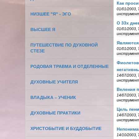
Как проси
01/01/2003
,
НИЗШЕЕ "Я" - ЭГО
инструмен
О 33х дне
01/01/2003
,
ВЫСШЕЕ Я
инструмен
Являются 
ПУТЕШЕСТВИЕ ПО ДУХОВНОЙ
01/01/2003
,
СТЕЗЕ
инструмен
Фиолетов
РОДОВАЯ ТРАВМА И ОТДЕЛЕННЫЕ
негативны
14/07/2003
,
инструмен
ДУХОВНЫЕ УЧИТЕЛЯ
Веления 
14/07/2003
,
ВЛАДЫКА – УЧЕНИК
инструмен
Цель пени
ДУХОВНЫЕ ПРАКТИКИ
14/07/2003
,
инструмен
ХРИСТОБЫТИЕ И БУДДОБЫТИЕ
Непониман
14/10/2003
,