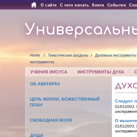
О сайте
С чего начать
Книги
События
Соо
Универсальн
Home
Тематические разделы
Духовные инструменты
инструментах
УЧЕНИЯ ИИСУСА
ИНСТРУМЕНТЫ ДУХА
ОБ АВАТАРАХ
ДУХ
ЦЕЛЬ ЖИЗНИ, БОЖЕСТВЕННЫЙ
Следует л
ПЛАН
01/01/2003
,
инструмен
СВОБОДНАЯ ВОЛЯ
О мышечн
01/01/2003
,
инструмен
ДУША