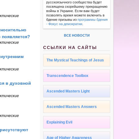
русскоязычного сообщества будет
посвящена скорейшему прекращению
войны в Украине. Если вам будет
позволять время можете включить в
ктические
бдение призывы из
программы бдения
- Фокус на демократии
.
тносительно
ВСЕ НОВОСТИ
о появляется?
ктические
ССЫЛКИ НА САЙТЫ
внутренним
The Mystical Teachings of Jesus
ктические
Transcendence Toolbox
ся в духовной
Ascended Masters Light
ктические
Ascended Masters Answers
ктические
Explaining Evil
присутствуют
Age of Higher Awareness