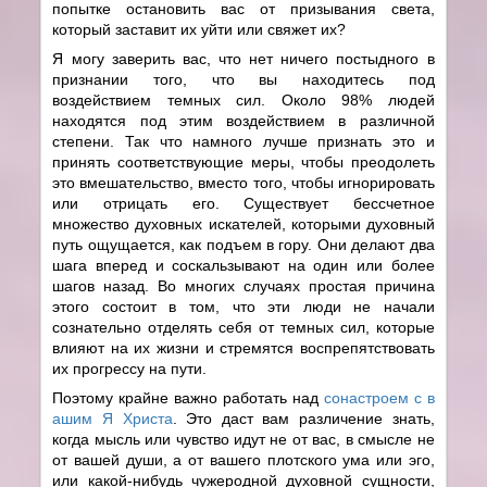
попытке остановить вас от призывания света,
который заставит их уйти или свяжет их?
Я могу заверить вас, что нет ничего постыдного в
признании того, что вы находитесь под
воздействием темных сил. Около 98% людей
находятся под этим воздействием в различной
степени. Так что намного лучше признать это и
принять соответствующие меры, чтобы преодолеть
это вмешательство, вместо того, чтобы игнорировать
или отрицать его. Существует бессчетное
множество духовных искателей, которыми духовный
путь ощущается, как подъем в гору. Они делают два
шага вперед и соскальзывают на один или более
шагов назад. Во многих случаях простая причина
этого состоит в том, что эти люди не начали
сознательно отделять себя от темных сил, которые
влияют на их жизни и стремятся воспрепятствовать
их прогрессу на пути.
Поэтому крайне важно работать над
сонастроем с в
ашим Я Христа
. Это даст вам различение знать,
когда мысль или чувство идут не от вас, в смысле не
от вашей души, а от вашего плотского ума или эго,
или какой-нибудь чужеродной духовной сущности,