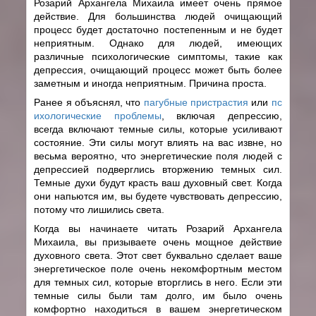
Розарий Архангела Михаила имеет очень прямое
действие. Для большинства людей очищающий
процесс будет достаточно постепенным и не будет
неприятным. Однако для людей, имеющих
различные психологические симптомы, такие как
депрессия, очищающий процесс может быть более
заметным и иногда неприятным. Причина проста.
Ранее я объяснял, что
пагубные пристрастия
или
пс
ихологические проблемы
, включая депрессию,
всегда включают темные силы, которые усиливают
состояние. Эти силы могут влиять на вас извне, но
весьма вероятно, что энергетические поля людей с
депрессией подверглись вторжению темных сил.
Темные духи будут красть ваш духовный свет. Когда
они напьются им, вы будете чувствовать депрессию,
потому что лишились света.
Когда вы начинаете читать Розарий Архангела
Михаила, вы призываете очень мощное действие
духовного света. Этот свет буквально сделает ваше
энергетическое поле очень некомфортным местом
для темных сил, которые вторглись в него. Если эти
темные силы были там долго, им было очень
комфортно находиться в вашем энергетическом