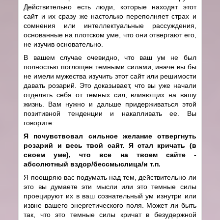
Действительно есть люди, которые находят этот
сайт и их сразу же настолько переполняет страх и
сомнения или интеллектуальные рассуждения,
основанные на плотском уме, что они отвергают его,
не изучив основательно.
В вашем случае очевидно, что ваш ум не был
полностью поглощен темными силами, иначе вы бы
не имели мужества изучить этот сайт или решимости
давать розарий. Это доказывает, что вы уже начали
отделять себя от темных сил, влияющих на вашу
жизнь. Вам нужно и дальше придерживаться этой
позитивной тенденции и накапливать ее. Вы
говорите:
Я почувствовал сильное желание отвергнуть
розарий и весь твой сайт. Я стал кричать (в
своем уме), что все на твоем сайте -
абсолютный вздор/бессмыслица/и т.п.
Я поощряю вас подумать над тем, действительно ли
это вы думаете эти мысли или это темные силы
проецируют их в ваш сознательный ум изнутри или
извне вашего энергетического поля. Может ли быть
так, что это темные силы кричат в безудержной