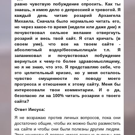
равно чувствую побуждение спросить. Как ты
знаешь, я имею дело с депрессией и тревогой. Я
каждый день читаю розарий Архангела
Михаила. Сначала было нормально читать его,
но через какое-то время (недели или даже дни) я
почувствовал сильное желание отвергнуть
розарий и весь твой сайт. Я стал кричать (в
своем уме), что все на твоем сайте -
абсолютный вздор/бессмыслица/и т.п. Я
запаниковал и почувствовал побуждение
вернуться к чему-то более здравомыслящему,
но я не знаю, что это. Я представляю себе, что
это целительный кризис, но у меня осталось
чувство смущенности по поводу моего
прогресса и отношения к этому сайту. Меня бы
интересовали твои комментарии. И о да,
безопасно ли на 100% читать розарии с твоего
сайта?
Ответ Иисуса:
Я не возражаю против личных вопросов, пока они
достаточно общие, чтобы их можно было разместить
на сайте и чтобы они были полезны другим людям.
Этот конкретный вопрос имеет важные выводы для