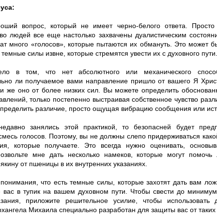
уса:
оший вопрос, который не имеет черно-белого ответа. Просто
во людей все еще настолько захвачены дуалистическим состояни
ат много «голосов», которые пытаются их обмануть. Это может бы
 темные силы извне, которые стремятся увести их с духовного пути
ело в том, что нет абсолютного или механического спосо
льно ли получаемое вами направление пришло от вашего Я Хрис
и же оно от более низких сил. Вы можете определить обоснован
влений, только постепенно выстраивая собственное чувство разли
определить различие, просто ощущая вибрацию сообщения или ист
едавно занялись этой практикой, то безопасней будет пред
смесь голосов. Поэтому, вы не должны слепо придерживаться как
ия, которые получаете. Это всегда нужно оценивать, основы
озвольте мне дать несколько намеков, которые могут помочь
якину от пшеницы в их внутренних указаниях.
 понимания, что есть темные силы, которые захотят дать вам ло
 вас в тупик на вашем духовном пути. Чтобы свести до минимум
азания, приложите решительное усилие, чтобы использовать 
хангела Михаила специально разработан для защиты вас от таких 