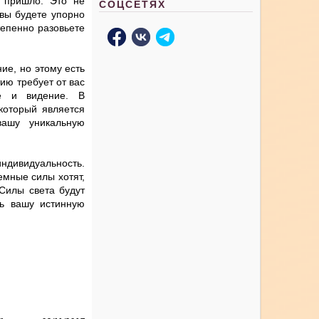
о пришло. Это не
СОЦСЕТЯХ
 вы будете упорно
тепенно разовьете
ие, но этому есть
ию требует от вас
ие и видение. В
который является
ашу уникальную
индивидуальность.
емные силы хотят,
Силы света будут
ть вашу истинную