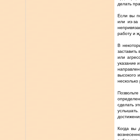
делать пр
Если вы п
или из-за
непривяза
работу и 
В некотор
заставить 
или агрес
указание и
направлен
высокого 
несколько 
Позвольте 
определен
сделать эт
услышать.
достижени
Когда вы 
вознесенн