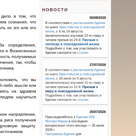
НОВОСТИ
 дело в том, что
05/08/2026
ем сознания, что
В соответствии с
расписанием бдения
ть их эго или это
по книге
Христобытие в повседневной
жизни
, с 6 по 14 августа
.
(включительно) изучаем 23-ю главу и
читаем призыв из 24-й:
Призыв о
свободе в повседневной жизни
.
ба определения,
Подробнее о том, как участвовать в
та и Вознесенных
бдении смотрите по
ссылке
.
ность получаемых
чения, так, чтобы
27/07/2026
очника.
В соответствии с
расписанием бдения
по книге
Христобытие в повседневной
жизни
,
с 28 июля по 5 августа
положить, что вы
(включительно) изучаем 21-ю главу и
ой-либо мысли или
читаем призыв из 22-й:
Призыв к
ваясь на здравом
миру в повседневной жизни.
Подробнее о том, как участвовать в
 людям научиться
бдении смотрите по
ссылке
.
25/07/2026
жное направление,
Присоединяйтесь к
Бдению-500
а риск получения
Матери Марии
в последнее
духовную защиту.
воскресенье этого месяца — 26 июля
2026 г.
источников.
Программа Бдения
для