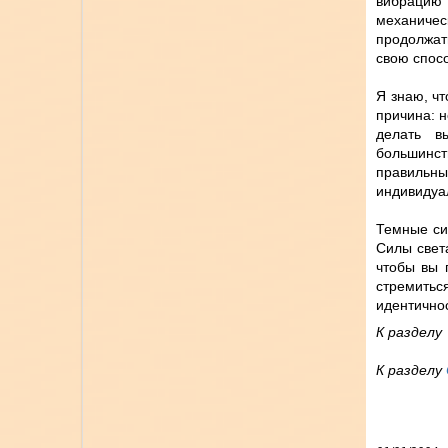
вибрацию 
механичес
продолжать
свою спосо
Я знаю, чт
причина: н
делать в
большинст
правильн
индивидуа
Темные си
Силы свет
чтобы вы 
стремитьс
идентичнос
К раздел
К разделу