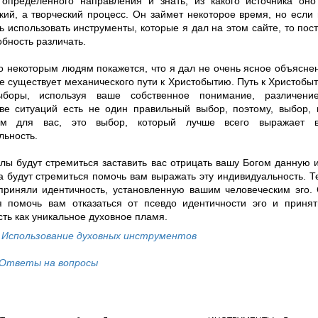
определенного направления и знать, из какого источника он
кий, а творческий процесс. Он займет некоторое время, но если
 использовать инструменты, которые я дал на этом сайте, то пос
бность различать.
о некоторым людям покажется, что я дал не очень ясное объяснен
е существует механического пути к Христобытию. Путь к Христобыт
ыборы, используя ваше собственное понимание, различен
ве ситуаций есть не один правильный выбор, поэтому, выбор, 
ым для вас, это выбор, который лучше всего выражает в
льность.
лы будут стремиться заставить вас отрицать вашу Богом данную 
а будут стремиться помочь вам выражать эту индивидуальность. Т
приняли идентичность, установленную вашим человеческим эго. 
я помочь вам отказаться от псевдо идентичности эго и приня
ть как уникальное духовное пламя.
у
Использование духовных инструментов
Ответы на вопросы