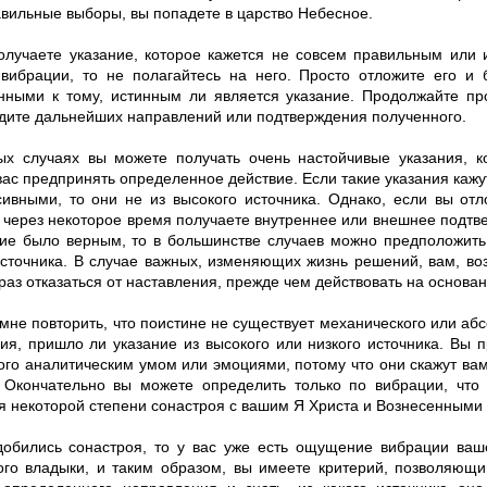
авильные выборы, вы попадете в царство Небесное.
олучаете указание, которое кажется не совсем правильным или 
 вибрации, то не полагайтесь на него. Просто отложите его и 
нными к тому, истинным ли является указание. Продолжайте пр
ждите дальнейших направлений или подтверждения полученного.
ых случаях вы можете получать очень настойчивые указания, к
вас предпринять определенное действие. Если такие указания каж
сивными, то они не из высокого источника. Однако, если вы от
 через некоторое время получаете внутреннее или внешнее подтве
ие было верным, то в большинстве случаев можно предположить,
источника. В случае важных, изменяющих жизнь решений, вам, во
раз отказаться от наставления, прежде чем действовать на основан
мне повторить, что поистине не существует механического или аб
ия, пришло ли указание из высокого или низкого источника. Вы 
ого аналитическим умом или эмоциями, потому что они скажут вам 
 Окончательно вы можете определить только по вибрации, что 
я некоторой степени сонастроя с вашим Я Христа и Вознесенными
добились сонастроя, то у вас уже есть ощущение вибрации ваш
ого владыки, и таким образом, вы имеете критерий, позволяющи