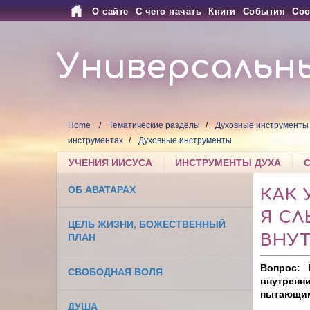
О сайте
С чего начать
Книги
События
Соо
Универсальн
Home
Тематические разделы
Духовные инструменты
инструментах
Духовные инструменты
УЧЕНИЯ ИИСУСА
ИНСТРУМЕНТЫ ДУХА
ОБ АВАТАРАХ
КАК 
Я С
ЦЕЛЬ ЖИЗНИ, БОЖЕСТВЕННЫЙ
ВНУ
ПЛАН
Вопрос: 
СВОБОДНАЯ ВОЛЯ
внутренн
пытающим
ДУША