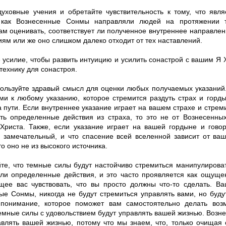
духовные учения и обретайте чувствительность к тому, что явл
, как Вознесенные Сонмы направляли людей на протяжении т
ам оценивать, соответствует ли полученное внутреннее направл
ям или же оно слишком далеко отходит от тех наставлений.
 усилие, чтобы развить интуицию и усилить сонастрой с вашим Я 
технику для сонастроя.
пользуйте здравый смысл для оценки любых получаемых указаний
ми к любому указанию, которое стремится раздуть страх и горд
 пути. Если внутреннее указание играет на вашем страхе и стреми
ть определенные действия из страха, то это не от Вознесенны
Христа. Также, если указание играет на вашей гордыне и говор
 замечательный, и что спасение всей вселенной зависит от ва
то оно не из высокого источника.
йте, что темные силы будут настойчиво стремиться манипулирова
ли определенные действия, и это часто проявляется как ощуще
щее вас чувствовать, что вы просто должны что-то сделать. В
ые Сонмы, никогда не будут стремиться управлять вами, но буду
понимание, которое поможет вам самостоятельно делать воз
емные силы с удовольствием будут управлять вашей жизнью. Воз
авлять вашей жизнью, потому что мы знаем, что, только очищая