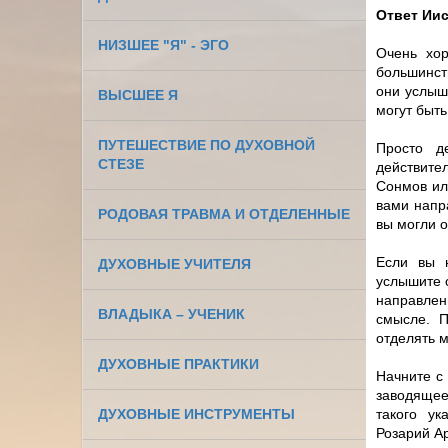
Ответ Иис
НИЗШЕЕ "Я" - ЭГО
Очень хор
большинст
они услыш
ВЫСШЕЕ Я
могут быть
ПУТЕШЕСТВИЕ ПО ДУХОВНОЙ
Просто д
СТЕЗЕ
действите
Сонмов ил
вами напра
РОДОВАЯ ТРАВМА И ОТДЕЛЕННЫЕ
вы могли 
Если вы н
ДУХОВНЫЕ УЧИТЕЛЯ
услышите 
направлен
ВЛАДЫКА – УЧЕНИК
смысле. П
отделять м
ДУХОВНЫЕ ПРАКТИКИ
Начните с
заводящее
ДУХОВНЫЕ ИНСТРУМЕНТЫ
такого ук
Розарий Ар