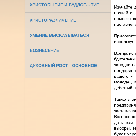
ХРИСТОБЫТИЕ И БУДДОБЫТИЕ
Изучайте 
познайте
поможет в
ХРИСТОРАЗЛИЧЕНИЕ
наставлени
УМЕНИЕ ВЫСКАЗЫВАТЬСЯ
Приложите
используя 
ВОЗНЕСЕНИЕ
Всегда ис
бдительны
западни на
ДУХОВНЫЙ РОСТ - ОСНОВНОЕ
предприня
вашего Я 
молодец и
действий, 
Также зна
предприня
заставляю
Вознесенн
дать вам 
выборы. Т
будет упр