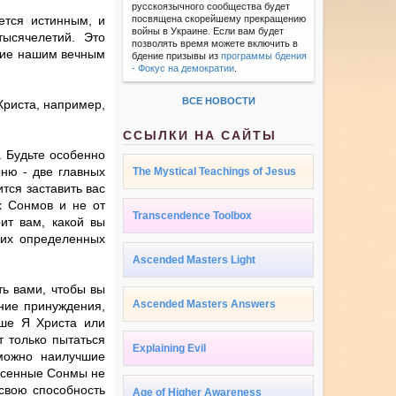
русскоязычного сообщества будет
яется истинным, и
посвящена скорейшему прекращению
войны в Украине. Если вам будет
ысячелетий. Это
позволять время можете включить в
ение нашим вечным
бдение призывы из
программы бдения
- Фокус на демократии
.
ВСЕ НОВОСТИ
Христа, например,
ССЫЛКИ НА САЙТЫ
. Будьте особенно
ыню - две главных
The Mystical Teachings of Jesus
тся заставить вас
х Сонмов и не от
Transcendence Toolbox
ит вам, какой вы
ших определенных
Ascended Masters Light
ть вами, чтобы вы
Ascended Masters Answers
ние принуждения,
аше Я Христа или
т только пытаться
Explaining Evil
можно наилучшие
несенные Сонмы не
 свою способность
Age of Higher Awareness