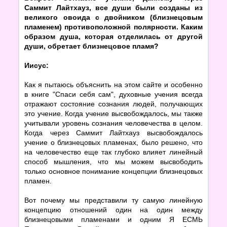
Саммит Лайтхауз, все души были созданы из
великого овоида с двойником (близнецовым
пламенем) противоположной полярности. Каким
образом душа, которая отделилась от другой
души, обретает близнецовое пламя?
Иисус:
Как я пытаюсь объяснить на этом сайте и особенно
в книге "Спаси себя сам", духовные учения всегда
отражают состояние сознания людей, получающих
это учение. Когда учение высвобождалось, мы также
учитывали уровень сознания человечества в целом.
Когда через Саммит Лайтхауз высвобождалось
учение о близнецовых пламенах, было решено, что
на человечество еще так глубоко влияет линейный
способ мышления, что мы можем высвободить
только основное понимание концепции близнецовых
пламен.
Вот почему мы представили ту самую линейную
концепцию отношений один на один между
близнецовыми пламенами и одним Я ЕСМЬ