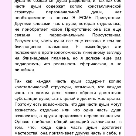
душа не создается. Душа разделена, и, так как обе
части души содержат копию кристаллической
структуры первоначальной души, нет
необходимости в новом Я ЕСМЬ Присутствии.
Другими словами, часть души, которая отделилась,
не приобретает новое Присутствие; она все еще
связана с первоначальным Присутствием.
Разумеется, часть души все еще связана с тем же
близнецовым пламенем. Я высвободил эти
положения в противоположность линейному взгляду
на близнецовые пламена, но я должен еще раз
подчеркнуть, что реальность сферическая, а не
линейная.
Так как каждая часть души содержит копию
кристаллической структуры, возможно, что каждая
часть на самом деле может обрести достаточно
субстанции души, стать целой и достичь мастерства.
Поэтому есть возможность, что две части души могут
вознестись отдельно или что одна часть души
возносится, а другая продолжает перевоплощаться.
Однако наиболее общий сценарий заключается в
том, что, когда одна часть души достигает
мастерства, она притягивает другую часть к себе, и