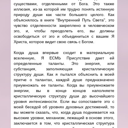
существами, отделенными от Бога. Это также
иллюзия, из-за которой им трудно понять истинную
природу души как части большего целого. Как
объяснялось в книге "Внутренний Путь Света", это
чувство отделенности закреплено в человеческом
эго, и, чтобы преодолеть его, вы должны
освободиться от эго и объединиться с вашим Я
Христа, которое видит свою связь с Богом.
Когда душа впервые сходит в материальную
вселенную, Я ЕСМЬ Присутствие дает ей
определенные таланты. Это энергия, или
субстанция, заполняющая кристаллическую
структуру души. Как я пытался объяснить в моей
притче о талантах, каждой душе предназначено
приумножать ее таланты. Когда вы приумножаете
энергии, вы в конце концов наполняете
кристаллическую структуру души до высочайшего
уровня интенсивности. Если вы сопоставите это с
моей беседой об уровнях духовных достижений, то
вы можете сказать, что, когда душа поднимается на
высокие уровни, механизм, лежащий в основе этого,
заключается в том, что кристаллическая структура