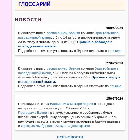
ГЛОССАРИЙ
НОВОСТИ
05/08/2026
В соответствии с
расписанием бдения
по книге
Христобытие в
повседневной жизни
, с 6 по 14 августа (включительно) изучаем
23-ю главу и читаем призыв из 24-й:
Призыв о свободе в
повседневной жизни
.
Подробнее о том, как участвовать в бдении смотрите по
ссылке
.
27/07/2026
В соответствии с
расписанием бдения
по книге
Христобытие в
повседневной жизни
,
с 28 июля по 5 августа (включительно)
изучаем 21-ю главу и читаем призыв из 22-й:
Призыв к миру в
повседневной жизни.
Подробнее о том, как участвовать в бдении смотрите по
ссылке
.
25/07/2026
Присоединяйтесь к
Бдению-500 Матери Марии
в последнее
воскресенье этого месяца — 26 июля 2026 г.
Программа Бдения
для русскоязычного сообщества будет
посвящена скорейшему прекращению войны в Украине. Если
вам будет позволять время можете включить в бдение призывы
из
программы бдения - Фокус на демократии
.
ВСЕ НОВОСТИ