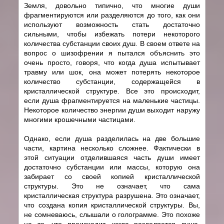
Земля, довольно типично, что многие души
фрагментируются или разделяются до того, как они
используют возможность стать достаточно
сильными, чтобы избежать потери некоторого
количества субстанции своих душ. В своем ответе на
вопрос о шизофрении я пытался объяснить это
очень просто, говоря, что когда душа испытывает
травму или шок, она может потерять некоторое
количество субстанции, содержащейся в
кристаллической структуре. Все это происходит,
если душа фрагментируется на маленькие частицы.
Некоторое количество энергии души выходит наружу
многими крошечными частицами.
Однако, если душа разделилась на две большие
части, картина несколько сложнее. Фактически в
этой ситуации отделившаяся часть души имеет
достаточно субстанции или массы, которую она
забирает со своей копией кристаллической
структуры. Это не означает, что сама
кристаллическая структура разрушена. Это означает,
что создана копия кристаллической структуры. Вы,
не сомневаюсь, слышали о голограмме. Это похоже
на то, что происходит, когда разделяется душа.