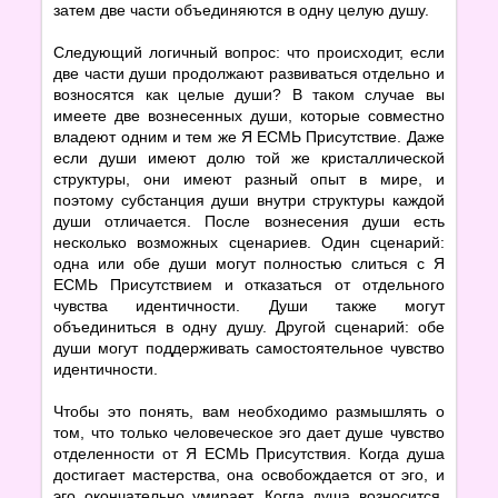
затем две части объединяются в одну целую душу.
Следующий логичный вопрос: что происходит, если
две части души продолжают развиваться отдельно и
возносятся как целые души? В таком случае вы
имеете две вознесенных души, которые совместно
владеют одним и тем же Я ЕСМЬ Присутствие. Даже
если души имеют долю той же кристаллической
структуры, они имеют разный опыт в мире, и
поэтому субстанция души внутри структуры каждой
души отличается. После вознесения души есть
несколько возможных сценариев. Один сценарий:
одна или обе души могут полностью слиться с Я
ЕСМЬ Присутствием и отказаться от отдельного
чувства идентичности. Души также могут
объединиться в одну душу. Другой сценарий: обе
души могут поддерживать самостоятельное чувство
идентичности.
Чтобы это понять, вам необходимо размышлять о
том, что только человеческое эго дает душе чувство
отделенности от Я ЕСМЬ Присутствия. Когда душа
достигает мастерства, она освобождается от эго, и
эго окончательно умирает. Когда душа возносится,