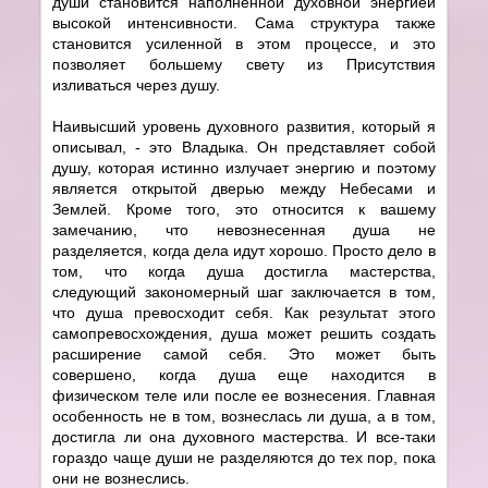
души становится наполненной духовной энергией
высокой интенсивности. Сама структура также
становится усиленной в этом процессе, и это
позволяет большему свету из Присутствия
изливаться через душу.
Наивысший уровень духовного развития, который я
описывал, - это Владыка. Он представляет собой
душу, которая истинно излучает энергию и поэтому
является открытой дверью между Небесами и
Землей. Кроме того, это относится к вашему
замечанию, что невознесенная душа не
разделяется, когда дела идут хорошо. Просто дело в
том, что когда душа достигла мастерства,
следующий закономерный шаг заключается в том,
что душа превосходит себя. Как результат этого
самопревосхождения, душа может решить создать
расширение самой себя. Это может быть
совершено, когда душа еще находится в
физическом теле или после ее вознесения. Главная
особенность не в том, вознеслась ли душа, а в том,
достигла ли она духовного мастерства. И все-таки
гораздо чаще души не разделяются до тех пор, пока
они не вознеслись.