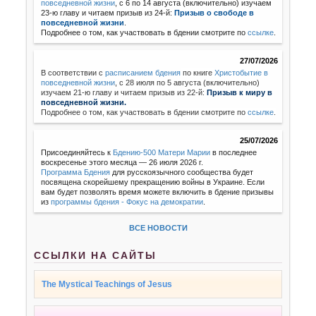
повседневной жизни
, с 6 по 14 августа (включительно) изучаем
23-ю главу и читаем призыв из 24-й:
Призыв о свободе в
повседневной жизни
.
Подробнее о том, как участвовать в бдении смотрите по
ссылке
.
27/07/2026
В соответствии с
расписанием бдения
по книге
Христобытие в
повседневной жизни
,
с 28 июля по 5 августа (включительно)
изучаем 21-ю главу и читаем призыв из 22-й:
Призыв к миру в
повседневной жизни.
Подробнее о том, как участвовать в бдении смотрите по
ссылке
.
25/07/2026
Присоединяйтесь к
Бдению-500 Матери Марии
в последнее
воскресенье этого месяца — 26 июля 2026 г.
Программа Бдения
для русскоязычного сообщества будет
посвящена скорейшему прекращению войны в Украине. Если
вам будет позволять время можете включить в бдение призывы
из
программы бдения - Фокус на демократии
.
ВСЕ НОВОСТИ
ССЫЛКИ НА САЙТЫ
The Mystical Teachings of Jesus