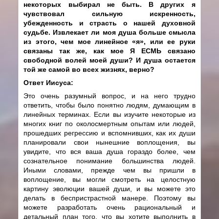
некоторых выбирал не быть. В других я
чувствовал сильную искренность,
убежденность и страсть о нашей духовной
судьбе. Извлекает ли моя душа больше смысла
из этого, чем мое линейное «я», или ее руки
связаны так же, как мое Я ЕСМЬ связано
свободной волей моей души? И душа остается
той же самой во всех жизнях, верно?
Ответ Иисуса:
Это очень разумный вопрос, и на него трудно
ответить, чтобы было понятно людям, думающим в
линейных терминах. Если вы изучите некоторые из
многих книг по околосмертным опытам или людей,
прошедших регрессию и вспомнивших, как их души
планировали свои нынешние воплощения, вы
увидите, что вся ваша душа гораздо более, чем
сознательное понимание большинства людей.
Иными словами, прежде чем вы пришли в
воплощение, вы могли смотреть на целостную
картину эволюции вашей души, и вы можете это
делать в беспристрастной манере. Поэтому вы
можете разработать очень рациональный и
детальный план того, что вы хотите выполнить в