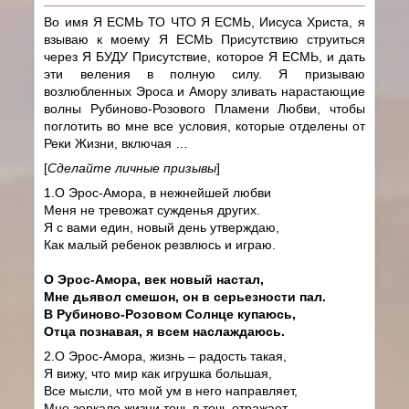
Во имя Я ЕСМЬ ТО ЧТО Я ЕСМЬ, Иисуса Христа, я
взываю к моему Я ЕСМЬ Присутствию струиться
через Я БУДУ Присутствие, которое Я ЕСМЬ, и дать
эти веления в полную силу. Я призываю
возлюбленных Эроса и Амору зливать нарастающие
волны Рубиново-Розового Пламени Любви, чтобы
поглотить во мне все условия, которые отделены от
Реки Жизни, включая …
[
Сделайте личные призывы
]
1.О Эрос-Амора, в нежнейшей любви
Меня не тревожат сужденья других.
Я с вами един, новый день утверждаю,
Как малый ребенок резвлюсь и играю.
О Эрос-Амора, век новый настал,
Мне дьявол смешон, он в серьезности пал.
В Рубиново-Розовом Солнце купаюсь,
Отца познавая, я всем наслаждаюсь.
2.О Эрос-Амора, жизнь – радость такая,
Я вижу, что мир как игрушка большая,
Все мысли, что мой ум в него направляет,
Мне зеркало жизни точь в точь отражает.