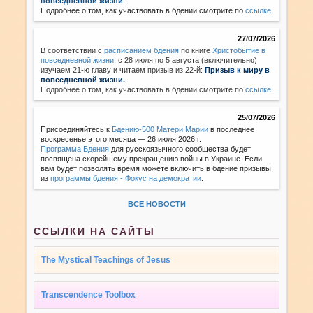
повседневной жизни
.
Подробнее о том, как участвовать в бдении смотрите по
ссылке
.
27/07/2026
В соответствии с
расписанием бдения
по книге
Христобытие в
повседневной жизни
,
с 28 июля по 5 августа (включительно)
изучаем 21-ю главу и читаем призыв из 22-й:
Призыв к миру в
повседневной жизни.
Подробнее о том, как участвовать в бдении смотрите по
ссылке
.
25/07/2026
Присоединяйтесь к
Бдению-500 Матери Марии
в последнее
воскресенье этого месяца — 26 июля 2026 г.
Программа Бдения
для русскоязычного сообщества будет
посвящена скорейшему прекращению войны в Украине. Если
вам будет позволять время можете включить в бдение призывы
из
программы бдения - Фокус на демократии
.
ВСЕ НОВОСТИ
ССЫЛКИ НА САЙТЫ
The Mystical Teachings of Jesus
Transcendence Toolbox