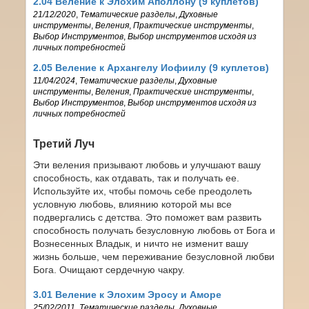
2.04 Веление к Элохим Аполлону (9 куплетов)
21/12/2020
,
Тематические разделы
,
Духовные
инструменты
,
Веления
,
Практические инструменты
,
Выбор Инструментов
,
Выбор инструментов исходя из
личных потребностей
2.05 Веление к Архангелу Иофиилу (9 куплетов)
11/04/2024
,
Тематические разделы
,
Духовные
инструменты
,
Веления
,
Практические инструменты
,
Выбор Инструментов
,
Выбор инструментов исходя из
личных потребностей
Третий Луч
Эти веления призывают любовь и улучшают вашу
способность, как отдавать, так и получать ее.
Используйте их, чтобы помочь себе преодолеть
условную любовь, влиянию которой мы все
подвергались с детства. Это поможет вам развить
способность получать безусловную любовь от Бога и
Вознесенных Владык, и ничто не изменит вашу
жизнь больше, чем переживание безусловной любви
Бога. Очищают сердечную чакру.
3.01 Веление к Элохим Эросу и Аморе
25/02/2011
,
Тематические разделы
,
Духовные