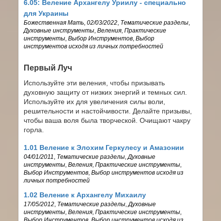
6.05: Веление Архангелу Уриилу - специально
для Украины
Божественная Мать
,
02/03/2022
,
Тематические разделы
,
Духовные инструменты
,
Веления
,
Практические
инструменты
,
Выбор Инструментов
,
Выбор
инструментов исходя из личных потребностей
Первый Луч
Используйте эти веления, чтобы призывать
духовную защиту от низких энергий и темных сил.
Используйте их для увеличения силы воли,
решительности и настойчивости. Делайте призывы,
чтобы ваша воля была творческой. Очищают чакру
горла.
1.01 Веление к Элохим Геркулесу и Амазонии
04/01/2011
,
Тематические разделы
,
Духовные
инструменты
,
Веления
,
Практические инструменты
,
Выбор Инструментов
,
Выбор инструментов исходя из
личных потребностей
1.02 Веление к Архангелу Михаилу
17/05/2012
,
Тематические разделы
,
Духовные
инструменты
,
Веления
,
Практические инструменты
,
Выбор Инструментов
,
Выбор инструментов исходя из