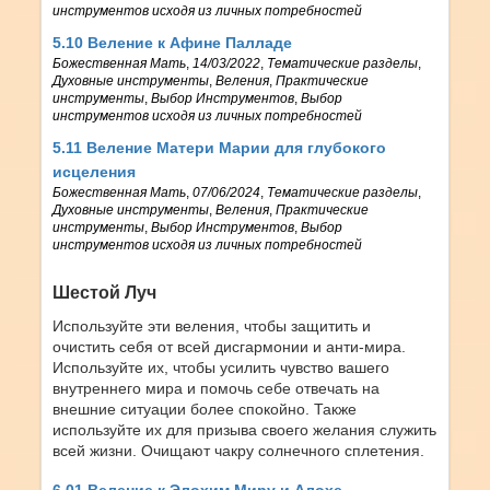
инструментов исходя из личных потребностей
5.10 Веление к Афине Палладе
Божественная Мать
,
14/03/2022
,
Тематические разделы
,
Духовные инструменты
,
Веления
,
Практические
инструменты
,
Выбор Инструментов
,
Выбор
инструментов исходя из личных потребностей
5.11 Веление Матери Марии для глубокого
исцеления
Божественная Мать
,
07/06/2024
,
Тематические разделы
,
Духовные инструменты
,
Веления
,
Практические
инструменты
,
Выбор Инструментов
,
Выбор
инструментов исходя из личных потребностей
Шестой Луч
Используйте эти веления, чтобы защитить и
очистить себя от всей дисгармонии и анти-мира.
Используйте их, чтобы усилить чувство вашего
внутреннего мира и помочь себе отвечать на
внешние ситуации более спокойно. Также
используйте их для призыва своего желания служить
всей жизни. Очищают чакру солнечного сплетения.
6.01 Веление к Элохим Миру и Алохе