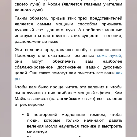
своего луча) и Чохан (является главным учителем
данного луча).
Таким образом, призыв этих трех представителей
является самым мощным способом призывать
духовный свет данного луча. А наиболее мощные
инструменты для призывы этих существ – веления,
расположенные ниже.
Эти веления представляют особую диспенсацию.
Поскольку они охватывают основные
семь лучей
,
они могут обеспечить вам наиболее
сбалансированное достижение ваших духовных
целей. Они также помогут вам очистить все ваши
чак
ры
.
Чтобы вам было проще читать эти веления и чтобы
вы получили от них наиболее мощный эффект, Ким
Майклс записал (на английском языке) все веления
в трех версиях:
9 повторений медленным темпом, чтобы
люди, которые только начинают давать
веления могли научиться технике и выстроить
моментум.