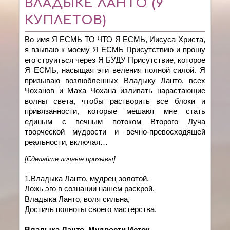
ВЛАДЫКЕ ЛАНТО (9
КУПЛЕТОВ)
Во имя Я ЕСМЬ ТО ЧТО Я ЕСМЬ, Иисуса Христа,
я взываю к моему Я ЕСМЬ Присутствию и прошу
его струиться через Я БУДУ Присутствие, которое
Я ЕСМЬ, насыщая эти веления полной силой. Я
призываю возлюбленных Владыку Ланто, всех
Чоханов и Маха Чохана изливать нарастающие
волны света, чтобы растворить все блоки и
привязанности, которые мешают мне стать
единым с вечным потоком Второго Луча
творческой мудрости и вечно-превосходящей
реальности, включая…
[Сделайте личные призывы]
1.Владыка Ланто, мудрец золотой,
Ложь эго в сознании нашем раскрой.
Владыка Ланто, воля сильна,
Достичь полноты своего мастерства.
Владыка Ланто, Мудрости Исток -