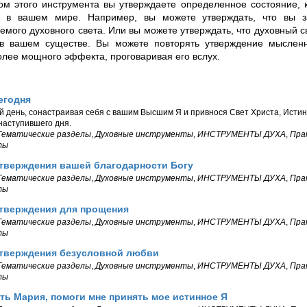
ом этого инструмента вы утверждаете определенное состояние, 
о в вашем мире. Например, вы можете утверждать, что вы
мого духовного света. Или вы можете утверждать, что духовный с
в вашем существе. Вы можете повторять утверждение мысленн
олее мощного эффекта, проговаривая его вслух.
егодня
й день, сонастраивая себя с вашим Высшим Я и привнося Свет Христа, Истин
 наступившего дня.
Тематические разделы
,
Духовные инструменты
,
ИНСТРУМЕНТЫ ДУХА
,
Пра
ты
Утверждения вашей благодарности Богу
Тематические разделы
,
Духовные инструменты
,
ИНСТРУМЕНТЫ ДУХА
,
Пра
ты
Утверждения для прощения
Тематические разделы
,
Духовные инструменты
,
ИНСТРУМЕНТЫ ДУХА
,
Пра
ты
Утверждения безусловной любви
Тематические разделы
,
Духовные инструменты
,
ИНСТРУМЕНТЫ ДУХА
,
Пра
ты
ать Мария, помоги мне принять мое истинное Я