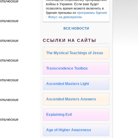
ктические
войны в Украине. Если вам будет
позволять время можете включить в
бдение призывы из
программы бдения
- Фокус на демократии
.
ктические
ВСЕ НОВОСТИ
ССЫЛКИ НА САЙТЫ
ктические
The Mystical Teachings of Jesus
ктические
Transcendence Toolbox
ктические
Ascended Masters Light
Ascended Masters Answers
ктические
Explaining Evil
ктические
Age of Higher Awareness