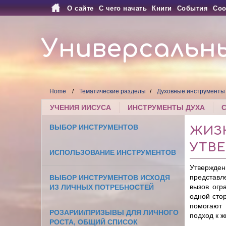
О сайте
С чего начать
Книги
События
Соо
Универсальн
Home
Тематические разделы
Духовные инструменты
УЧЕНИЯ ИИСУСА
ИНСТРУМЕНТЫ ДУХА
ВЫБОР ИНСТРУМЕНТОВ
ЖИЗ
УТВ
ИСПОЛЬЗОВАНИЕ ИНСТРУМЕНТОВ
Утвержден
представл
ВЫБОР ИНСТРУМЕНТОВ ИСХОДЯ
вызов ог
ИЗ ЛИЧНЫХ ПОТРЕБНОСТЕЙ
одной сто
помогают 
РОЗАРИИ/ПРИЗЫВЫ ДЛЯ ЛИЧНОГО
подход к ж
РОСТА, ОБЩИЙ СПИСОК