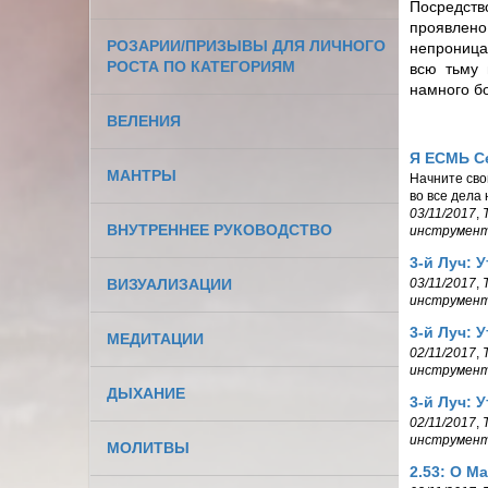
Посредств
проявлен
РОЗАРИИ/ПРИЗЫВЫ ДЛЯ ЛИЧНОГО
непроницае
РОСТА ПО КАТЕГОРИЯМ
всю тьму 
намного б
ВЕЛЕНИЯ
Я ЕСМЬ С
МАНТРЫ
Начните сво
во все дела
03/11/2017
,
ВНУТРЕННЕЕ РУКОВОДСТВО
инструмен
3-й Луч: 
ВИЗУАЛИЗАЦИИ
03/11/2017
,
инструмен
3-й Луч: 
МЕДИТАЦИИ
02/11/2017
,
инструмен
ДЫХАНИЕ
3-й Луч: 
02/11/2017
,
инструмен
МОЛИТВЫ
2.53: О М