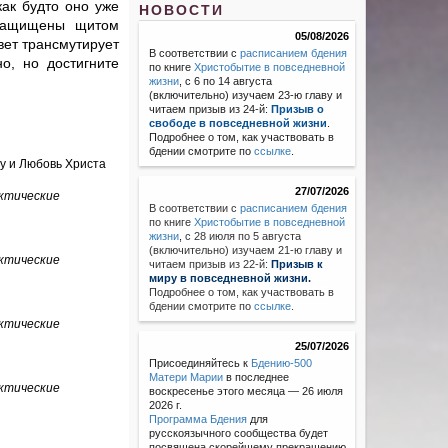
как будто оно уже
НОВОСТИ
 защищены щитом
05/08/2026
вет трансмутирует
В соответствии с
расписанием бдения
о, но достигните
по книге
Христобытие в повседневной
жизни
, с 6 по 14 августа
(включительно) изучаем 23-ю главу и
читаем призыв из 24-й:
Призыв о
свободе в повседневной жизни
.
Подробнее о том, как участвовать в
бдении смотрите по
ссылке
.
у и Любовь Христа
27/07/2026
ктические
В соответствии с
расписанием бдения
по книге
Христобытие в повседневной
жизни
,
с 28 июля по 5 августа
(включительно) изучаем 21-ю главу и
ктические
читаем призыв из 22-й:
Призыв к
миру в повседневной жизни.
Подробнее о том, как участвовать в
бдении смотрите по
ссылке
.
ктические
25/07/2026
Присоединяйтесь к
Бдению-500
Матери Марии
в последнее
ктические
воскресенье этого месяца — 26 июля
2026 г.
Программа Бдения
для
русскоязычного сообщества будет
посвящена скорейшему прекращению