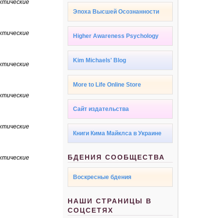
ктические
Эпоха Высшей Осознанности
ктические
Higher Awareness Psychology
Kim Michaels' Blog
ктические
More to Life Online Store
ктические
Сайт издательства
ктические
Книги Кима Майклса в Украине
БДЕНИЯ СООБЩЕСТВА
ктические
Воскресные бдения
НАШИ СТРАНИЦЫ В
СОЦСЕТЯХ