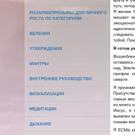
врата и уз
путь, кото
Я желаю бы
РОЗАРИИ/ПРИЗЫВЫ ДЛЯ ЛИЧНОГО
мешает м
РОСТА ПО КАТЕГОРИЯМ
эмоционал
идентично
ВЕЛЕНИЯ
следовать
тобой. Пок
Я готов у
УТВЕРЖДЕНИЯ
Возлюбленн
оставаясь
МАНТРЫ
над Земле
призрак с
ВНУТРЕННЕЕ РУКОВОДСТВО
смерти.
Я признаю
Присутств
ВИЗУАЛИЗАЦИИ
самые вещ
из моего 
МЕДИТАЦИИ
Иисус, я 
выявлен к
покажи мне
ДЫХАНИЕ
Я ЕСМЬ ск