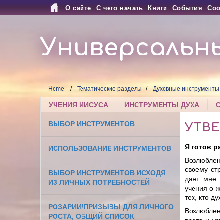
О сайте
С чего начать
Книги
События
Соо
Универсальн
Home
Тематические разделы
Духовные инструменты
УЧЕНИЯ ИИСУСА
ИНСТРУМЕНТЫ ДУХА
ВЫБОР ИНСТРУМЕНТОВ
УТВ
Я готов р
ИСПОЛЬЗОВАНИЕ ИНСТРУМЕНТОВ
Возлюблен
своему ст
ВЫБОР ИНСТРУМЕНТОВ ИСХОДЯ
дает мне 
ИЗ ЛИЧНЫХ ПОТРЕБНОСТЕЙ
учения о ж
тех, кто д
РОЗАРИИ/ПРИЗЫВЫ ДЛЯ ЛИЧНОГО
Возлюблен
РОСТА, ОБЩИЙ СПИСОК