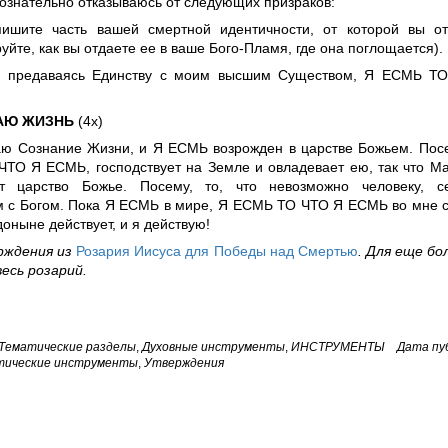
сознательно отказываюсь от следующих призраков:
пишите часть вашей смертной идентичности, от которой вы от
уйте, как вы отдаете ее в ваше Бого-Пламя, где она поглощается).
ю предаваясь Единству с моим высшим Существом, Я ЕСМЬ Т
АЮ ЖИЗНЬ
(4х)
ю Сознание Жизни, и Я ЕСМЬ возрожден в царстве Божьем. Посе
ТО Я ЕСМЬ, господствует на Земле и овладевает ею, так что Ма
т царство Божье. Посему, то, что невозможно человеку, се
 с Богом. Пока Я ЕСМЬ в мире, Я ЕСМЬ ТО ЧТО Я ЕСМЬ во мне с
оныне действует, и я действую!
рждения из
Розария Иисуса для Победы над Смертью
. Для еще б
есь розарий.
Тематические разделы
,
Духовные инструменты
,
ИНСТРУМЕНТЫ
Дата пуб
тические инструменты
,
Утверждения