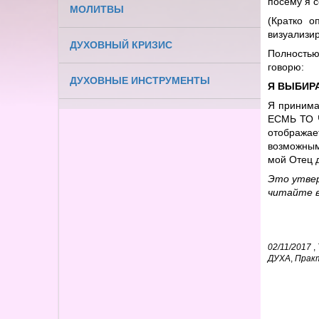
посему я 
МОЛИТВЫ
(Кратко о
визуализир
ДУХОВНЫЙ КРИЗИС
Полность
говорю:
ДУХОВНЫЕ ИНСТРУМЕНТЫ
Я ВЫБИР
Я принима
ЕСМЬ ТО Ч
отображае
возможным
мой Отец д
Это утве
читайте в
02/11/2017
,
ДУХА
,
Прак