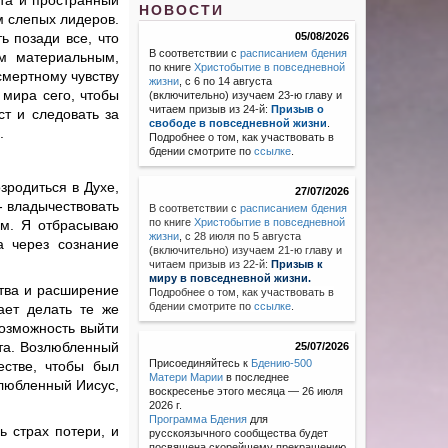
ата и пространный
НОВОСТИ
м слепых лидеров.
ь позади все, что
05/08/2026
В соответствии с
расписанием бдения
м материальным,
по книге
Христобытие в повседневной
смертному чувству
жизни
, с 6 по 14 августа
 мира сего, чтобы
(включительно) изучаем 23-ю главу и
читаем призыв из 24-й:
Призыв о
ст и следовать за
свободе в повседневной жизни
.
.
Подробнее о том, как участвовать в
бдении смотрите по
ссылке
.
зродиться в Духе,
27/07/2026
- владычествовать
В соответствии с
расписанием бдения
по книге
Христобытие в повседневной
ом. Я отбрасываю
жизни
,
с 28 июля по 5 августа
а через сознание
(включительно) изучаем 21-ю главу и
читаем призыв из 22-й:
Призыв к
миру в повседневной жизни.
ства и расширение
Подробнее о том, как участвовать в
бдении смотрите по
ссылке
.
ает делать те же
озможность выйти
ста. Возлюбленный
25/07/2026
Присоединяйтесь к
Бдению-500
естве, чтобы был
Матери Марии
в последнее
злюбленный Иисус,
воскресенье этого месяца — 26 июля
2026 г.
Программа Бдения
для
 страх потери, и
русскоязычного сообщества будет
посвящена скорейшему прекращению