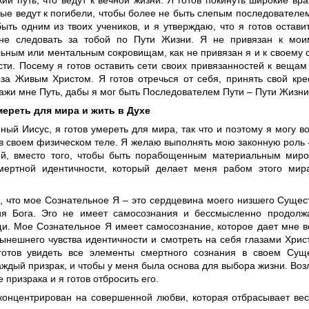
кий путь, что ведут к вечной жизни. Я готов покинуть широкие вр
рые ведут к погибели, чтобы более не быть слепым последователе
ть одним из твоих учеников, и я утверждаю, что я готов оставит
не следовать за тобой по Пути Жизни. Я не привязан к мои
ьным или ментальным сокровищам, как не привязан я и к своему 
сти. Посему я готов оставить сети своих привязанностей к вещам
 за Живым Христом. Я готов отречься от себя, принять свой кре
ажи мне Путь, дабы я мог быть Последователем Пути – Пути Жизни
мереть для мира и жить в Духе
ый Иисус, я готов умереть для мира, так что и поэтому я могу во
 в своем физическом теле. Я желаю выполнять мою законную роль 
й, вместо того, чтобы быть порабощенным материальным мир
мертной идентичности, который делает меня рабом этого мир
, что мое Сознательное Я – это сердцевина моего низшего Суще
ия Бога. Эго не имеет самосознания и бессмысленно продолж
и. Мое Сознательное Я имеет самосознание, которое дает мне в
нынешнего чувства идентичности и смотреть на себя глазами Хри
готов увидеть все элементы смертного сознания в своем Сущ
аждый призрак, и чтобы у меня была основа для выбора жизни. Во
 призрака и я готов отбросить его.
онцентрирован на совершенной любви, которая отбрасывает весь