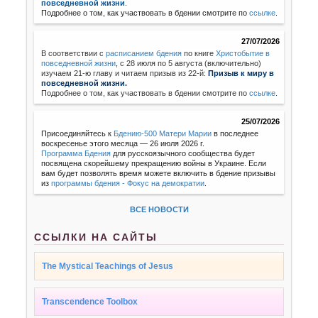
повседневной жизни
.
Подробнее о том, как участвовать в бдении смотрите по
ссылке
.
27/07/2026
В соответствии с
расписанием бдения
по книге
Христобытие в
повседневной жизни
,
с 28 июля по 5 августа (включительно)
изучаем 21-ю главу и читаем призыв из 22-й:
Призыв к миру в
повседневной жизни.
Подробнее о том, как участвовать в бдении смотрите по
ссылке
.
25/07/2026
Присоединяйтесь к
Бдению-500 Матери Марии
в последнее
воскресенье этого месяца — 26 июля 2026 г.
Программа Бдения
для русскоязычного сообщества будет
посвящена скорейшему прекращению войны в Украине. Если
вам будет позволять время можете включить в бдение призывы
из
программы бдения - Фокус на демократии
.
ВСЕ НОВОСТИ
ССЫЛКИ НА САЙТЫ
The Mystical Teachings of Jesus
Transcendence Toolbox