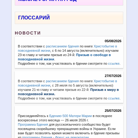
ГЛОССАРИЙ
НОВОСТИ
05/08/2026
В соответствии с
расписанием бдения
по книге
Христобытие в
повседневной жизни
, с 6 по 14 августа (включительно) изучаем
23-ю главу и читаем призыв из 24-й:
Призыв о свободе в
повседневной жизни
.
Подробнее о том, как участвовать в бдении смотрите по
ссылке
.
27/07/2026
В соответствии с
расписанием бдения
по книге
Христобытие в
повседневной жизни
,
с 28 июля по 5 августа (включительно)
изучаем 21-ю главу и читаем призыв из 22-й:
Призыв к миру в
повседневной жизни.
Подробнее о том, как участвовать в бдении смотрите по
ссылке
.
25/07/2026
Присоединяйтесь к
Бдению-500 Матери Марии
в последнее
воскресенье этого месяца — 26 июля 2026 г.
Программа Бдения
для русскоязычного сообщества будет
посвящена скорейшему прекращению войны в Украине. Если
вам будет позволять время можете включить в бдение призывы
из
программы бдения - Фокус на демократии
.