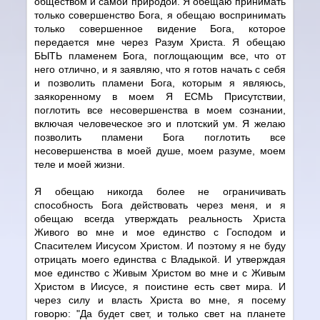
обществом и самой природой. Я обещаю принимать
только совершенство Бога, я обещаю воспринимать
только совершенное видение Бога, которое
передается мне через Разум Христа. Я обещаю
БЫТЬ пламенем Бога, поглощающим все, что от
него отлично, и я заявляю, что я готов начать с себя
и позволить пламени Бога, которым я являюсь,
заякоренному в моем Я ЕСМЬ Присутствии,
поглотить все несовершенства в моем сознании,
включая человеческое эго и плотский ум. Я желаю
позволить пламени Бога поглотить все
несовершенства в моей душе, моем разуме, моем
теле и моей жизни.
Я обещаю никогда более не ограничивать
способность Бога действовать через меня, и я
обещаю всегда утверждать реальность Христа
Живого во мне и мое единство с Господом и
Спасителем Иисусом Христом. И поэтому я не буду
отрицать моего единства с Владыкой. И утверждая
мое единство с Живым Христом во мне и с Живым
Христом в Иисусе, я поистине есть свет мира. И
через силу и власть Христа во мне, я посему
говорю: "Да будет свет, и только свет на планете