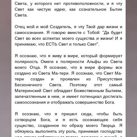
Света, у которого нет противоположности, и я чту
Свет как чистую идею, как сознательное Бытие
Света.
Отец мой и мой Создатель, я чту Твой дар жизни и
самосознания. Я говорю вместе с Тобой: "Да будет
Свет во всех аспектах моего существа и жизни! И я
принимаю, что ЕСТЬ Свет и только Свет".
Я осознаю, что я живу в мире, который формирует
полярность Омеги к полярности Альфы из Света
моего Отца. Я осознаю, что в мире формы все
создано из Света Ма-тери. Я осознаю, что Свет Ма-
тери создан и проявлен из Присутствия
Бесконечного Света. Поэтому этот самый
Материнский Свет обладает Божественным Бытием,
запечатленным в нем, и имеет потенциал достигать
самоосознания и отображать совершенство Бога.
Я осознаю, что я пришел сюда, чтобы быть
сотворцом Бога, и я есть осознающее себя
существо, созданное по образу моего Творца. Я
обязуюсь выполнять эту роль, принимая господство
над своим собственным телом, разумом и душой, и