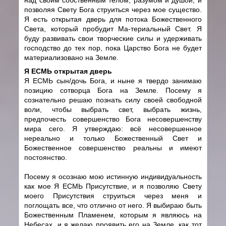
позволяя Свету Бога струиться через мое существо.
Я есть открытая дверь для потока Божественного
Света, который пробудит Ма-териальный Свет. Я
буду развивать свои творческие силы и удерживать
господство до тех пор, пока Царство Бога не будет
материализовано на Земле.
Я ЕСМЬ открытая дверь
Я ЕСМЬ сын/дочь Бога, и ныне я твердо занимаю
позицию сотворца Бога на Земле. Посему я
сознательно решаю познать силу своей свободной
воли, чтобы выбрать свет, выбрать жизнь,
предпочесть совершенство Бога несовершенству
мира сего. Я утверждаю: всё несовершенное
нереально и только Божественный Свет и
Божественное совершенство реальны и имеют
постоянство.
Посему я осознаю мою истинную индивидуальность
как мое Я ЕСМЬ Присутствие, и я позволяю Свету
моего Присутствия струиться через меня и
поглощать все, что отлично от него. Я выбираю быть
Божественным Пламенем, которым я являюсь на
Небесах, и я желаю проявить его на Земле, как тот