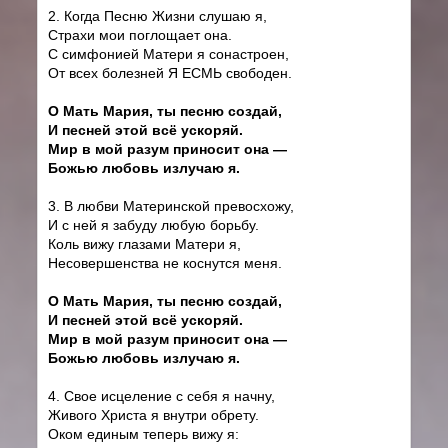
2. Когда Песню Жизни слушаю я,
Страхи мои поглощает она.
С симфонией Матери я сонастроен,
От всех болезней Я ЕСМЬ свободен.
О Мать Мария, ты песню создай,
И песней этой всё ускоряй.
Мир в мой разум приносит она —
Божью любовь излучаю я.
3. В любви Материнской превосхожу,
И с ней я забуду любую борьбу.
Коль вижу глазами Матери я,
Несовершенства не коснутся меня.
О Мать Мария, ты песню создай,
И песней этой всё ускоряй.
Мир в мой разум приносит она —
Божью любовь излучаю я.
4. Свое исцеление с себя я начну,
Живого Христа я внутри обрету.
Оком единым теперь вижу я: