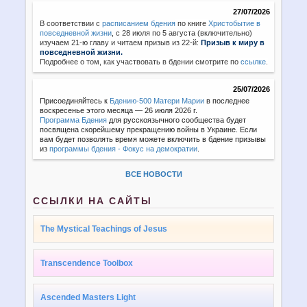
27/07/2026
В соответствии с
расписанием бдения
по книге
Христобытие в
повседневной жизни
,
с 28 июля по 5 августа (включительно)
изучаем 21-ю главу и читаем призыв из 22-й:
Призыв к миру в
повседневной жизни.
Подробнее о том, как участвовать в бдении смотрите по
ссылке
.
25/07/2026
Присоединяйтесь к
Бдению-500 Матери Марии
в последнее
воскресенье этого месяца — 26 июля 2026 г.
Программа Бдения
для русскоязычного сообщества будет
посвящена скорейшему прекращению войны в Украине. Если
вам будет позволять время можете включить в бдение призывы
из
программы бдения - Фокус на демократии
.
ВСЕ НОВОСТИ
ССЫЛКИ НА САЙТЫ
The Mystical Teachings of Jesus
Transcendence Toolbox
Ascended Masters Light