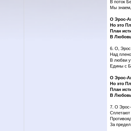
В поток Б
Мы знаем,
О Эрос-Ам
Но это Пл
План ист
В Любовь
6. О, Эро
Над плено
В любви у
Едины с Б
О Эрос-Ам
Но это Пл
План ист
В Любовь
7. О Эрос
Сплетают 
Противояд
За предел