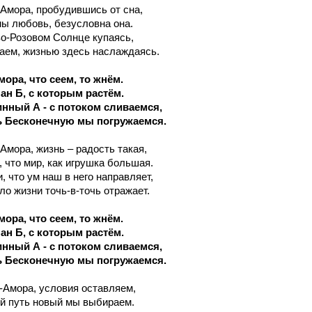
-Амора, пробудившись от сна,
ы любовь, безусловна она.
о-Розовом Солнце купаясь,
аем, жизнью здесь наслаждаясь.
ора, что сеем, то жнём.
ан Б, с которым растём.
инный А - с потоком сливаемся,
 Бесконечную мы погружаемся.
-Амора, жизнь – радость такая,
 что мир, как игрушка большая.
, что ум наш в него направляет,
ло жизни точь-в-точь отражает.
ора, что сеем, то жнём.
ан Б, с которым растём.
инный А - с потоком сливаемся,
 Бесконечную мы погружаемся.
с-Амора, условия оставляем,
й путь новый мы выбираем.