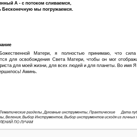
инный А - с потоком сливаемся,
 Бесконечную мы погружаемся.
вание
ожественной Матери, я полностью принимаю, что сила
ется для освобождения Света Матери, чтобы он мог отображ
риста для моей жизни, для всех людей и для планеты. Во имя
ершилось! Аминь.
Тематические разделы
,
Духовные инструменты
,
Практические
Дата пуб
ты
,
Веления
,
Выбор Инструментов
,
Выбор инструментов исходя из личных
ЛЕНИЙ ПО ЛУЧАМ