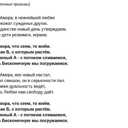
личные призывы]
-Амора, в нежнейшей любви
евожат сужденья других.
единстве новый день утверждаем,
 дети резвимся, играем.
ора, что сеем, то жнём.
ан Б, с которым растём.
инный А - с потоком сливаемся,
 Бесконечную мы погружаемся.
-Амора, век новый настал,
л смешон, он в серьезности пал.
 ниже дуальность ведёт,
ь Любви нам свободу даёт.
ора, что сеем, то жнём.
ан Б, с которым растём.
инный А - с потоком сливаемся,
 Бесконечную мы погружаемся.