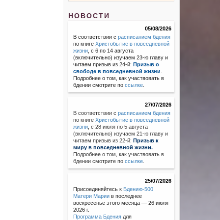
НОВОСТИ
05/08/2026
В соответствии с
расписанием бдения
по книге
Христобытие в повседневной
жизни
, с 6 по 14 августа
(включительно) изучаем 23-ю главу и
читаем призыв из 24-й:
Призыв о
свободе в повседневной жизни
.
Подробнее о том, как участвовать в
бдении смотрите по
ссылке
.
27/07/2026
В соответствии с
расписанием бдения
по книге
Христобытие в повседневной
жизни
,
с 28 июля по 5 августа
(включительно) изучаем 21-ю главу и
читаем призыв из 22-й:
Призыв к
миру в повседневной жизни.
Подробнее о том, как участвовать в
бдении смотрите по
ссылке
.
25/07/2026
Присоединяйтесь к
Бдению-500
Матери Марии
в последнее
воскресенье этого месяца — 26 июля
2026 г.
Программа Бдения
для