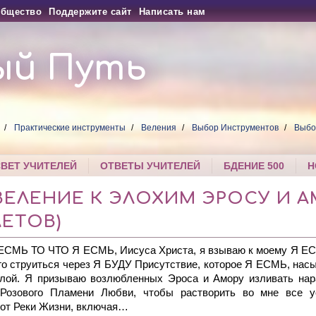
бщество
Поддержите сайт
Написать нам
ый Путь
Практические инструменты
Веления
Выбор Инструментов
Выбо
СВЕТ УЧИТЕЛЕЙ
ОТВЕТЫ УЧИТЕЛЕЙ
БДЕНИЕ 500
Н
 ВЕЛЕНИЕ К ЭЛОХИМ ЭРОСУ И А
ЕТОВ)
 ЕСМЬ ТО ЧТО Я ЕСМЬ, Иисуса Христа, я взываю к моему Я Е
го струиться через Я БУДУ Присутствие, которое Я ЕСМЬ, нас
илой. Я призываю возлюбленных Эроса и Амору изливать на
-Розового Пламени Любви, чтобы растворить во мне все у
от Реки Жизни, включая…