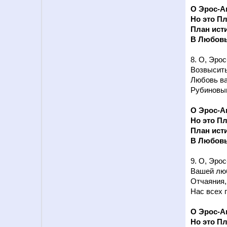
О Эрос-Ам
Но это Пл
План ист
В Любовь
8. О, Эро
Возвысить
Любовь ва
Рубиновым
О Эрос-Ам
Но это Пл
План ист
В Любовь
9. О, Эро
Вашей люб
Отчаяния, 
Нас всех 
О Эрос-Ам
Но это Пл