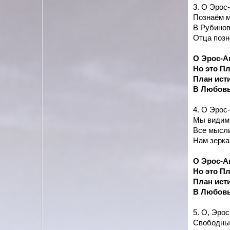
3. О Эрос
Познаём м
В Рубинов
Отца позн
О Эрос-Ам
Но это Пл
План ист
В Любовь
4. О Эрос
Мы видим,
Все мысли
Нам зерка
О Эрос-Ам
Но это Пл
План ист
В Любовь
5. О, Эро
Свободны