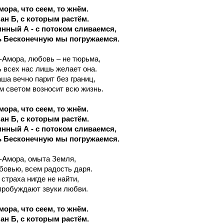
ора, что сеем, то жнём.
ан Б, с которым растём.
инный А - с потоком сливаемся,
 Бесконечную мы погружаемся.
с-Амора, любовь – не тюрьма,
 всех нас лишь желает она.
ша вечно парит без границ,
 светом возносит всю жизнь.
ора, что сеем, то жнём.
ан Б, с которым растём.
инный А - с потоком сливаемся,
 Бесконечную мы погружаемся.
с-Амора, омыта Земля,
овью, всем радость даря.
страха нигде не найти,
пробуждают звуки любви.
ора, что сеем, то жнём.
ан Б, с которым растём.