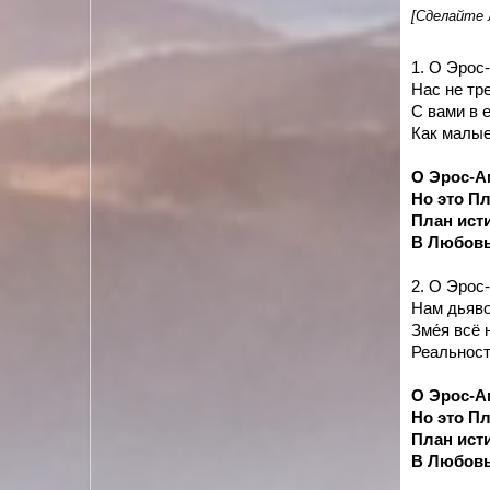
[Сделайте 
1. О Эрос
Нас не тр
С вами в 
Как малые
О Эрос-Ам
Но это Пл
План ист
В Любовь
2. О Эрос
Нам дьяво
Зме́я всё
Реальност
О Эрос-Ам
Но это Пл
План ист
В Любовь