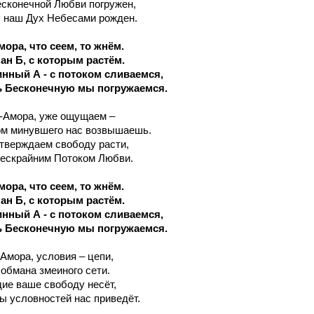
есконечной Любви погружен,
 наш Дух Небесами рожден.
ора, что сеем, то жнём.
ан Б, с которым растём.
инный А - с потоком сливаемся,
 Бесконечную мы погружаемся.
с-Амора, уже ощущаем –
м минувшего нас возвышаешь.
тверждаем свободу расти,
ескрайним Потоком Любви.
ора, что сеем, то жнём.
ан Б, с которым растём.
инный А - с потоком сливаемся,
 Бесконечную мы погружаемся.
-Амора, условия – цепи,
обмана змеиного сети.
ие ваше свободу несёт,
ы условностей нас приведёт.