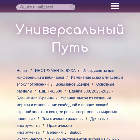
Универсальный
Путь
Home
ИНСТРУМЕНТЫ ДУХА
Инструменты для
конференций и вебинаров
Изменение мира к лучшему в
эпоху потрясений
Всемирное бдение
Основные
разделы
БДЕНИЕ 500
Бдение 500, 2025-2026 -
Бдение для Украины
Украина: выход из сознания
жертвы и становление свободной и процветающей
страной золотого века, ее роль в современных мировых
процессах
Тематические разделы
Духовные
инструменты
Практические
инструменты
Веления
Выбор
Инструментов
Выбор инструментов исходя из личных