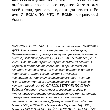
отображать совершенное видение Христа для
моей жизни, для всех людей и для планеты. Во
имя Я ЕСМЬ ТО ЧТО Я ЕСМЬ, свершилось!
Аминь.
02/03/2022
,
ИНСТРУМЕНТЫ
Дата публикации: 02/03/2022
ДУХА
,
Инструменты для конференций и вебинаров
,
Изменение мира к лучшему в эпоху потрясений
,
Всемирное
бдение
,
Основные разделы
,
БДЕНИЕ 500
,
Бдение 500, 2025-
2026 - Бдение для Украины
,
Украина: выход из сознания
жертвы и становление свободной и процветающей
страной золотого века, ее роль в современных мировых
процессах
,
Тематические разделы
,
Духовные
инструменты
,
Практические инструменты
,
Веления
,
Выбор Инструментов
,
Выбор инструментов исходя из
личных потребностей
,
СПИСОК ВЕЛЕНИЙ ПО ЛУЧАМ
,
Война в Украине – возможность совершить сдвиг в
коллективном сознании от воинственного менталитета
и нечувствительности к жизни к сознанию мира,
человечности и единства
,
Демократия и Христобытие
,
Бдение 500, 2022-2025 - Бдение для Украины
,
БДЕНИЯ
,
Бдение - ПРЕКРАЩЕНИЕ ВОЙНЫ В УКРАИНЕ
,
БДЕНИЕ 500,