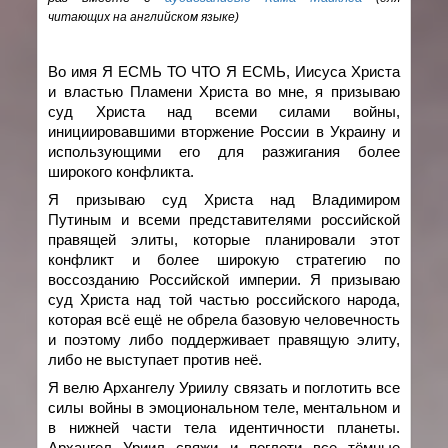
читающих на английском языке)
Во имя Я ЕСМЬ ТО ЧТО Я ЕСМЬ, Иисуса Христа
и властью Пламени Христа во мне, я призываю
суд Христа над всеми силами войны,
инициировавшими вторжение России в Украину и
использующими его для разжигания более
широкого конфликта.
Я призываю суд Христа над Владимиром
Путиным и всеми представителями российской
правящей элиты, которые планировали этот
конфликт и более широкую стратегию по
воссозданию Российской империи. Я призываю
суд Христа над той частью российского народа,
которая всё ещё не обрела базовую человечность
и поэтому либо поддерживает правящую элиту,
либо не выступает против неё.
Я велю Архангелу Уриилу связать и поглотить все
силы войны в эмоциональном теле, ментальном и
в нижней части тела идентичности планеты.
Архангел Уриил свяжи и поглоти все тёмные