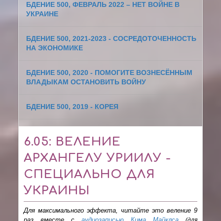
БДЕНИЕ 500, ФЕВРАЛЬ 2022 – НЕТ ВОЙНЕ В
УКРАИНЕ
БДЕНИЕ 500, 2021-2023 - СОСРЕДОТОЧЕННОСТЬ
НА ЭКОНОМИКЕ
БДЕНИЕ 500, 2020 - ПОМОГИТЕ ВОЗНЕСЁННЫМ
ВЛАДЫКАМ ОСТАНОВИТЬ ВОЙНУ
БДЕНИЕ 500, 2019 - КОРЕЯ
6.05: ВЕЛЕНИЕ
АРХАНГЕЛУ УРИИЛУ -
СПЕЦИАЛЬНО ДЛЯ
УКРАИНЫ
Для максимального эффекта, читайте это веление 9
раз вместе с
аудиозаписью Кима Майклса
(для