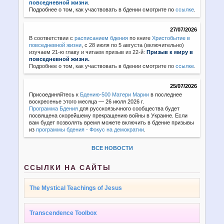
повседневной жизни
.
Подробнее о том, как участвовать в бдении смотрите по
ссылке
.
27/07/2026
В соответствии с
расписанием бдения
по книге
Христобытие в
повседневной жизни
,
с 28 июля по 5 августа (включительно)
изучаем 21-ю главу и читаем призыв из 22-й:
Призыв к миру в
повседневной жизни.
Подробнее о том, как участвовать в бдении смотрите по
ссылке
.
25/07/2026
Присоединяйтесь к
Бдению-500 Матери Марии
в последнее
воскресенье этого месяца — 26 июля 2026 г.
Программа Бдения
для русскоязычного сообщества будет
посвящена скорейшему прекращению войны в Украине. Если
вам будет позволять время можете включить в бдение призывы
из
программы бдения - Фокус на демократии
.
ВСЕ НОВОСТИ
ССЫЛКИ НА САЙТЫ
The Mystical Teachings of Jesus
Transcendence Toolbox