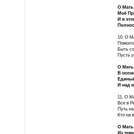
О Мать
Моё Пр
И в это
Полнос
10. О М
Помогла
Быть со
Пусть у
О Мать
В осоз
Единый
И над 
11. О М
Все в Р
Путь на
Кто на 
О Мать
Из тем