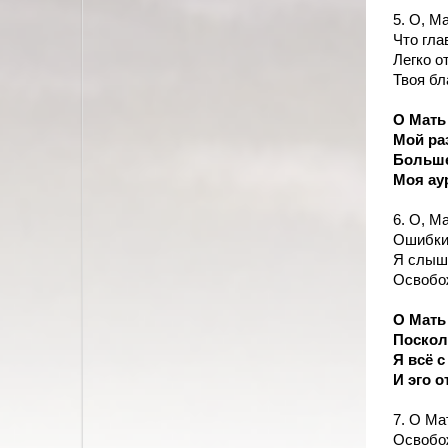
5. О, М
Что гла
Легко о
Твоя бл
О Мать 
Мой раз
Больше
Моя ау
6. О, М
Ошибки 
Я слышу
Освобож
О Мать
Поскол
Я всё 
И эго о
7. О Ма
Освобо