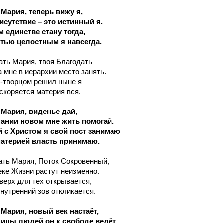
 Мария, теперь вижу я,
исутствие –
это истинный я.
м единстве стану тогда,
тью целостным я навсегда.
ать Мария, твоя Благодать
 мне в иерархии место занять.
-творцом решил ныне я –
скоряется материя вся.
 Мария, виденье дай,
нании новом мне жить помогай.
 с Христом я свой пост занимаю
материей власть принимаю.
ать Мария, Поток Сокровенный,
еке Жизни растут неизменно.
верх для тех открывается,
внутренний зов откликается.
 Мария, новый век настаёт,
ницы людей он к свободе ведёт.