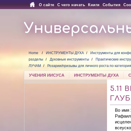
О сайте
С чего начать
Книги
События
Соо
Универсальн
Home
ИНСТРУМЕНТЫ ДУХА
Инструменты для конфе
разделы
Духовные инструменты
Практические инстр
ЛУЧАМ
Розарии/призывы для личного роста по категори
УЧЕНИЯ ИИСУСА
ИНСТРУМЕНТЫ ДУХА
5.11
ГЛУ
Во имя
Рафаил
исцел
всеус