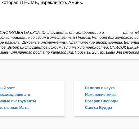
 которая Я ЕСМЬ, изрекли это.
Аминь.
ИНСТРУМЕНТЫ ДУХА
,
Инструменты для конференций и
Дата пуб
Сонастраивание со своим Божественным Планом
,
Ретрит для глубокого ис
ие разделы
,
Духовные инструменты
,
Практические инструменты
,
Веления
тов
,
Выбор инструментов исходя из личных потребностей
,
СПИСОК ВЕЛЕН
зывы для личного роста по категориям
,
Призывы 26: Призывы для глубоког
ый рост
Религия и наука
осхождение эго
Изменение мира
овные инструменты
Розарии Свободы
ственная Мать
Сангха Будды