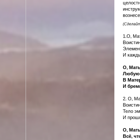
целостн
инстру
вознесе
(Сделайт
1.О, Ма
Воистин
Элемент
И кажды
О, Мат
Любую 
В Мате
И брем
2. О, М
Воисти
Тело эм
И прошл
О, Мат
Всё, чт