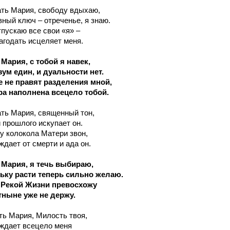
ать Мария, свободу вдыхаю,
вный ключ – отреченье, я знаю.
тпускаю все свои «я» –
агодать исцеляет меня.
Мария, с тобой я навек,
ум един, и дуальности нет.
 не правят разделения мной,
ра наполнена всецело тобой.
ать Мария, священный тон,
прошлого искупает он.
 колокола Матери звон,
дает от смерти и ада он.
 Мария, я течь выбираю,
ьку расти теперь сильно желаю.
с Рекой Жизни превосхожу
тныне уже не держу.
ть Мария, Милость твоя,
ждает всецело меня