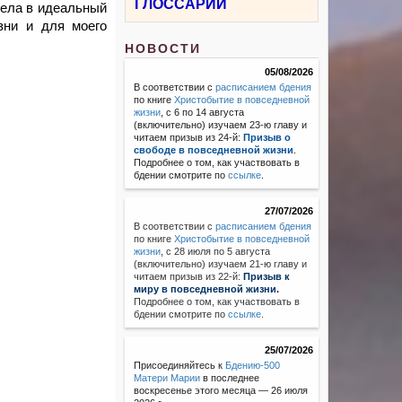
ГЛОССАРИЙ
тела в идеальный
зни и для моего
НОВОСТИ
05/08/2026
В соответствии с
расписанием бдения
по книге
Христобытие в повседневной
жизни
, с 6 по 14 августа
(включительно) изучаем 23-ю главу и
читаем призыв из 24-й:
Призыв о
свободе в повседневной жизни
.
Подробнее о том, как участвовать в
бдении смотрите по
ссылке
.
27/07/2026
В соответствии с
расписанием бдения
по книге
Христобытие в повседневной
жизни
,
с 28 июля по 5 августа
(включительно) изучаем 21-ю главу и
читаем призыв из 22-й:
Призыв к
миру в повседневной жизни.
Подробнее о том, как участвовать в
бдении смотрите по
ссылке
.
25/07/2026
Присоединяйтесь к
Бдению-500
Матери Марии
в последнее
воскресенье этого месяца — 26 июля