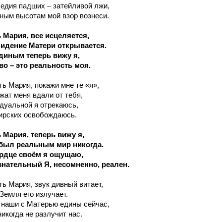
едия падших – затейливой лжи,
ным высотам мой взор вознеси.
 Мария, все исцеляется,
Видение Матери открывается.
единым
теперь вижу я,
во – это реальность моя.
ть Мария, покажи мне те «я»,
жат меня вдали от тебя,
дуальной я отрекаюсь,
ирских освобождаюсь.
 Мария, теперь вижу я,
 был реальным мир никогда.
ердце своём я ощущаю,
знательный Я, несомненно, реален.
ть Мария, звук дивный витает,
Земля его излучает.
 наши с Матерью едины сейчас,
никогда не разлучит
нас.