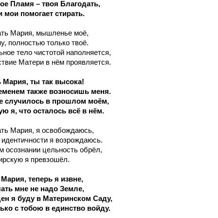
ое
Пламя
– тво
я
Благодать,
 мои помогает стирать.
ать Мария,
мышленье моё,
у, полностью только твоё
.
ное тело чистотой наполняется,
твие Матери в нём проявляется.
ь Мария,
ты так высока!
еменем также возносишь меня.
не случилось в прошлом моём,
ую я,
что осталось всё в нём.
ать Мария, я освобождаюсь,
 идентичности я возрождаюсь.
м осознании цельность обрёл,
ирскую я превзошёл.
Мария, теперь я извне,
чать мне не надо Земле,
ен я буду в Материнском Саду,
ько с тобою в единство войду.