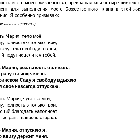
ость всего моего жизнепотока, превращая мои четыре нижних 
мент для выполнения моего Божественного плана в этой жи
ния. Я особенно призываю:
е личные призывы)
ть Мария, тело моё,
у, полностью только твое,
алу тела свободу открой,
й недуг исцелится тобой.
ь Мария, реальность являешь,
рану ты исцеляешь.
ринском Саду я свободу вдыхаю,
я своё навсегда отпускаю.
ать Мария, чувства мои,
ну, полностью
только
твои
.
оций благодать наполняет,
ые раны напрочь стирает.
ь Мария, отпускаю
я,
о внизу держит
меня
.