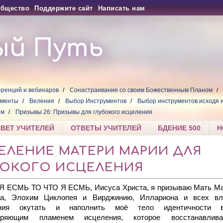
бщество
Поддержите сайт
Написать нам
ый Путь
ренций и вебинаров
Сонастраивание со своим Божественным Планом
ументы
Веления
Выбор Инструментов
Выбор инструментов исходя 
ям
Призывы 26: Призывы для глубокого исцеления
СВЕТ УЧИТЕЛЕЙ
ОТВЕТЫ УЧИТЕЛЕЙ
БДЕНИЕ 500
Н
 ВЕЛЕНИЕ МАТЕРИ МАРИИ ДЛЯ
БОКОГО ИСЦЕЛЕНИЯ
 Я ЕСМЬ ТО ЧТО Я ЕСМЬ, Иисуса Христа, я призываю Мать Ма
а, Элохим Циклопея и Вирджинию, Иллариона и всех вл
ения окутать и наполнить моё тело идентичности вс
коряющим пламенем исцеления, которое восстанавлив