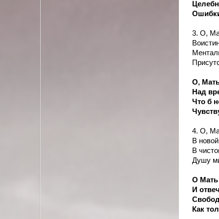
Целебн
Ошибки
3. О, М
Воистин
Менталь
Присутс
О, Мат
Над вр
Что б 
Чувств
4. О, М
В новой
В чисто
Душу м
О Мать 
И отве
Свобод
Как тол