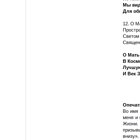
Мы вид
Для об
12. О М
Простра
Светом
Священ
О Мать
В Косм
Лучшую
И Век 
Опечат
Во имя
меня и 
Жизни.
призывы
внизу»