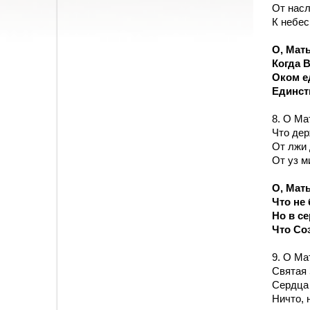
От насл
К небес
О, Мать
Когда 
Оком 
Единст
8. О Ма
Что дер
От лжи 
От уз м
О, Мать
Что не
Но в с
Что Со
9. О Ма
Святая 
Сердца
Ничто, 