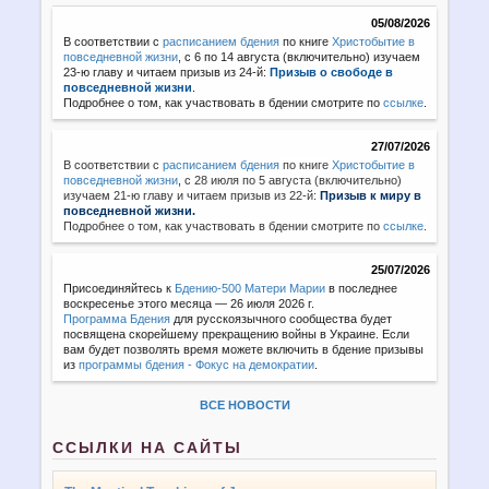
05/08/2026
В соответствии с
расписанием бдения
по книге
Христобытие в
повседневной жизни
, с 6 по 14 августа (включительно) изучаем
23-ю главу и читаем призыв из 24-й:
Призыв о свободе в
повседневной жизни
.
Подробнее о том, как участвовать в бдении смотрите по
ссылке
.
27/07/2026
В соответствии с
расписанием бдения
по книге
Христобытие в
повседневной жизни
,
с 28 июля по 5 августа (включительно)
изучаем 21-ю главу и читаем призыв из 22-й:
Призыв к миру в
повседневной жизни.
Подробнее о том, как участвовать в бдении смотрите по
ссылке
.
25/07/2026
Присоединяйтесь к
Бдению-500 Матери Марии
в последнее
воскресенье этого месяца — 26 июля 2026 г.
Программа Бдения
для русскоязычного сообщества будет
посвящена скорейшему прекращению войны в Украине. Если
вам будет позволять время можете включить в бдение призывы
из
программы бдения - Фокус на демократии
.
ВСЕ НОВОСТИ
ССЫЛКИ НА САЙТЫ