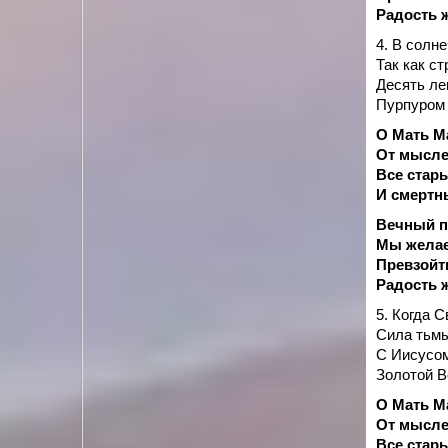
Радость 
4. В солн
Так как ст
Десять ле
Пурпуром 
О Мать М
От мысле
Все стар
И смертн
Вечный по
Мы желае
Превзойти
Радость 
5. Когда 
Сила тьмы
С Иисусо
Золотой В
О Мать М
От мысле
Все стар