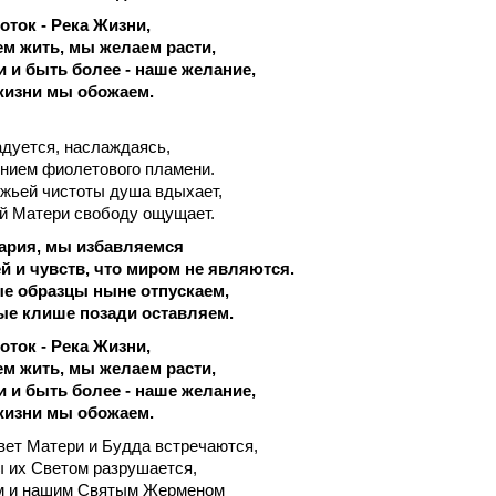
ток - Река Жизни,
м жить, мы желаем расти,
 и быть более - наше желание,
жизни мы обожаем.
адуется, наслаждаясь,
нием фиолетового пламени.
жьей чистоты душа вдыхает,
й Матери свободу ощущает.
ария, мы избавляемся
й и чувств, что миром не являются.
ые образцы ныне отпускаем,
ые клише позади оставляем.
ток - Река Жизни,
м жить, мы желаем расти,
 и быть более - наше желание,
жизни мы обожаем.
Свет Матери и Будда встречаются,
 их Светом разрушается,
м и нашим Святым Жерменом