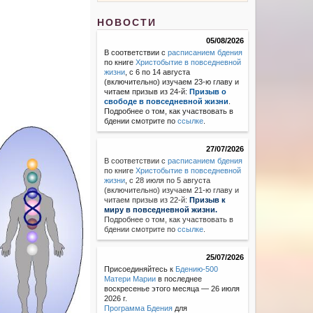
НОВОСТИ
05/08/2026
В соответствии с
расписанием бдения
по книге
Христобытие в повседневной
жизни
, с 6 по 14 августа
(включительно) изучаем 23-ю главу и
читаем призыв из 24-й:
Призыв о
свободе в повседневной жизни
.
Подробнее о том, как участвовать в
бдении смотрите по
ссылке
.
27/07/2026
В соответствии с
расписанием бдения
по книге
Христобытие в повседневной
жизни
,
с 28 июля по 5 августа
(включительно) изучаем 21-ю главу и
читаем призыв из 22-й:
Призыв к
миру в повседневной жизни.
Подробнее о том, как участвовать в
бдении смотрите по
ссылке
.
25/07/2026
Присоединяйтесь к
Бдению-500
Матери Марии
в последнее
воскресенье этого месяца — 26 июля
2026 г.
Программа Бдения
для