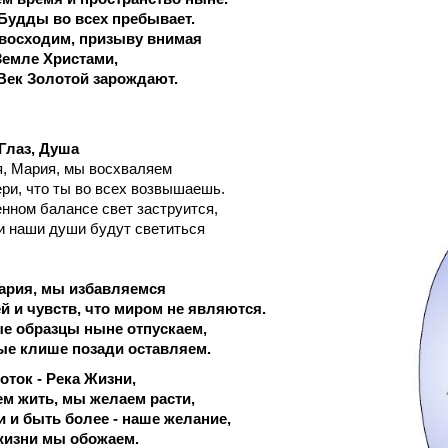
Будды во всех пребывает.
 восходим, призыву внимая
Земле Христами,
Век Золотой зарождают.
 Глаз, Душа
я, Мария, мы восхваляем
ри, что ты во всех возвышаешь.
нном балансе свет заструится,
и наши души будут светиться
ария, мы избавляемся
й и чувств, что миром не являются.
ые образцы ныне отпускаем,
ые клише позади оставляем.
ток - Река Жизни,
м жить, мы желаем расти,
 и быть более - наше желание,
жизни мы обожаем.