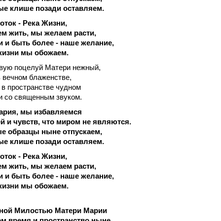
ые клише позади оставляем.
ток - Река Жизни,
м жить, мы желаем расти,
 и быть более - наше желание,
жизни мы обожаем.
твую поцелуй Матери нежный,
 в вечном блаженстве,
в пространстве чудном
и со священным звуком.
ария, мы избавляемся
й и чувств, что миром не являются.
ые образцы ныне отпускаем,
ые клише позади оставляем.
ток - Река Жизни,
м жить, мы желаем расти,
 и быть более - наше желание,
жизни мы обожаем.
ной Милостью Матери Марии
м время и пространство ныне.