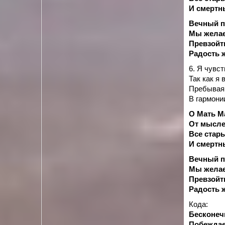
И смертн
Вечный по
Мы желае
Превзойти
Радость 
6. Я чувс
Так как я
Пребывая 
В гармони
О Мать М
От мысле
Все стар
И смертн
Вечный по
Мы желае
Превзойти
Радость 
Кода:
Бесконеч
Побеждае