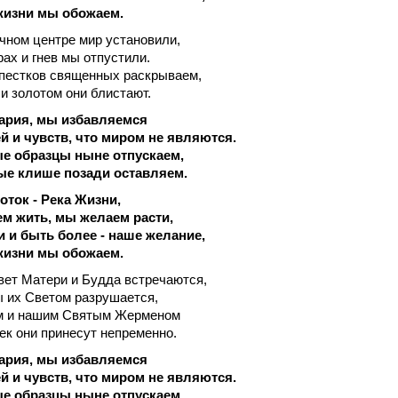
жизни мы обожаем.
ечном центре мир установили,
рах и гнев мы отпустили.
пестков священных раскрываем,
и золотом они блистают.
ария, мы избавляемся
й и чувств, что миром не являются.
ые образцы ныне отпускаем,
ые клише позади оставляем.
ток - Река Жизни,
м жить, мы желаем расти,
 и быть более - наше желание,
жизни мы обожаем.
Свет Матери и Будда встречаются,
 их Светом разрушается,
м и нашим Святым Жерменом
ек они принесут непременно.
ария, мы избавляемся
й и чувств, что миром не являются.
ые образцы ныне отпускаем,