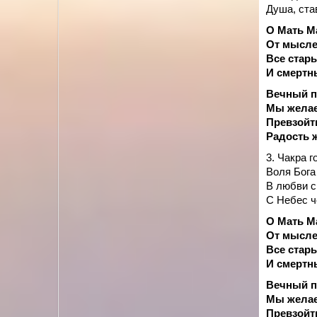
Душа, ста
О Мать М
От мысле
Все стар
И смертн
Вечный по
Мы желае
Превзойти
Радость 
3. Чакра г
Воля Бога
В любви с
С Небес ч
О Мать М
От мысле
Все стар
И смертн
Вечный по
Мы желае
Превзойти