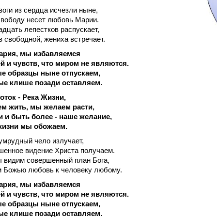
воги из сердца исчезли ныне,
вободу несет любовь Марии.
адцать лепестков распускает,
в свободной, жениха встречает.
ария, мы избавляемся
й и чувств, что миром не являются.
ые образцы ныне отпускаем,
ые клише позади оставляем.
ток - Река Жизни,
м жить, мы желаем расти,
 и быть более - наше желание,
жизни мы обожаем.
зумрудный чело излучает,
енное видение Христа получаем.
ы видим совершенный план Бога,
 Божью любовь к человеку любому.
ария, мы избавляемся
й и чувств, что миром не являются.
ые образцы ныне отпускаем,
ые клише позади оставляем.