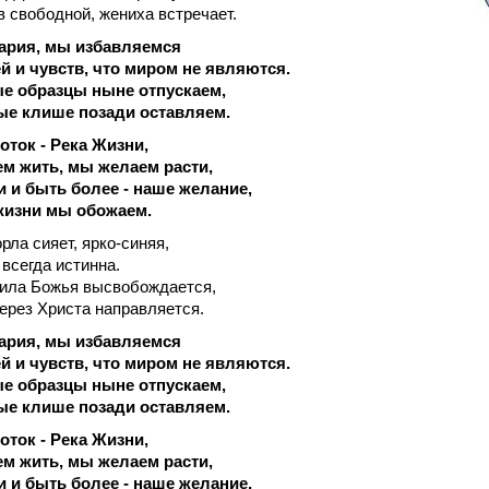
в свободной, жениха встречает.
ария, мы избавляемся
й и чувств, что миром не являются.
ые образцы ныне отпускаем,
ые клише позади оставляем.
ток - Река Жизни,
м жить, мы желаем расти,
 и быть более - наше желание,
жизни мы обожаем.
орла сияет, ярко-синяя,
 всегда истинна.
ила Божья высвобождается,
ерез Христа направляется.
ария, мы избавляемся
й и чувств, что миром не являются.
ые образцы ныне отпускаем,
ые клише позади оставляем.
ток - Река Жизни,
м жить, мы желаем расти,
 и быть более - наше желание,