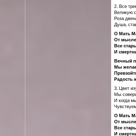
2. Все тре
Великую с
Роза двен
Душа, ста
О Мать М
От мысле
Все стар
И смертн
Вечный по
Мы желае
Превзойти
Радость 
3. Цвет и
Мы соверш
И когда м
Чувствуем
О Мать М
От мысле
Все стар
И смертн