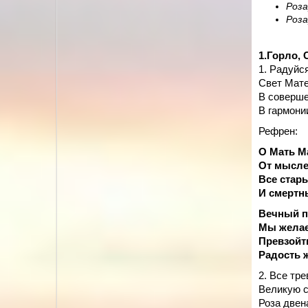
Роза
Роза
1.Горло,
1. Радуйс
Свет Мате
В соверше
В гармони
Рефрен:
О Мать М
От мысле
Все стар
И смертн
Вечный по
Мы желае
Превзойти
Радость 
2. Все тре
Великую с
Роза двен