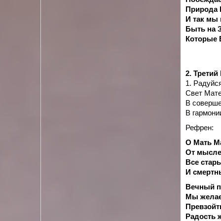
Природа 
И так мы
Быть на 
Которые 
2. Третий
1. Радуйс
Свет Мате
В соверше
В гармони
Рефрен:
О Мать М
От мысле
Все стар
И смертн
Вечный по
Мы желае
Превзойти
Радость 