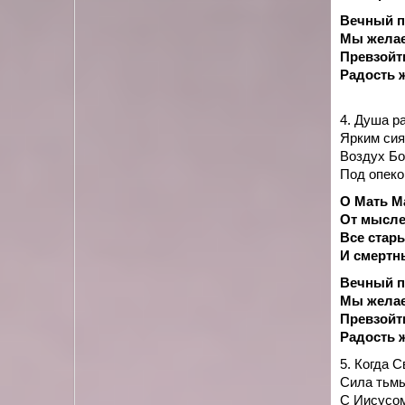
Вечный по
Мы желае
Превзойти
Радость 
4. Душа р
Ярким сия
Воздух Бо
Под опеко
О Мать М
От мысле
Все стар
И смертн
Вечный по
Мы желае
Превзойти
Радость 
5. Когда 
Сила тьмы
С Иисусо