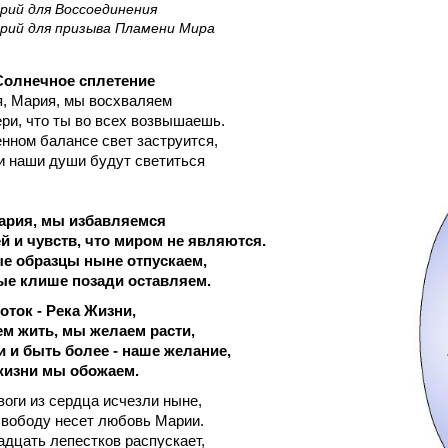
рий для Воссоединения
рий для призыва Пламени Мира
 Солнечное сплетение
я, Мария, мы восхваляем
ри, что ты во всех возвышаешь.
нном балансе свет заструится,
и наши души будут светиться
ария, мы избавляемся
й и чувств, что миром не являются.
ые образцы ныне отпускаем,
ые клише позади оставляем.
ток - Река Жизни,
м жить, мы желаем расти,
 и быть более - наше желание,
жизни мы обожаем.
воги из сердца исчезли ныне,
вободу несет любовь Марии.
адцать лепестков распускает,