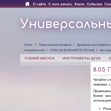
О сайте
С чего начать
Книги
События
Соо
Универсальн
Home
Тематические разделы
Духовные инструменты
потребностей
СПИСОК ВЕЛЕНИЙ ПО ЛУЧАМ
Инструм
УЧЕНИЯ ИИСУСА
ИНСТРУМЕНТЫ ДУХА
8.05
Читайте с
чакрами, с
Примечани
более мо
используе
Роза