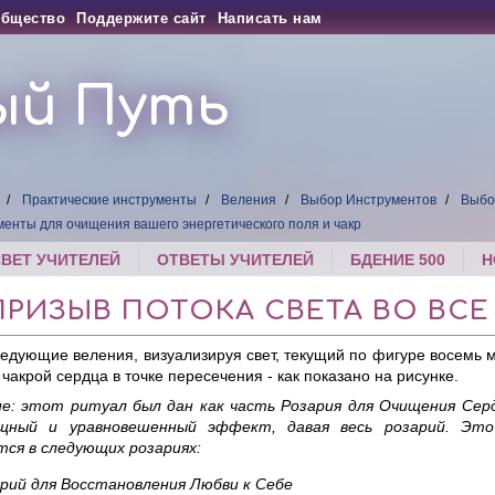
бщество
Поддержите сайт
Написать нам
ый Путь
Практические инструменты
Веления
Выбор Инструментов
Выбо
енты для очищения вашего энергетического поля и чакр
СВЕТ УЧИТЕЛЕЙ
ОТВЕТЫ УЧИТЕЛЕЙ
БДЕНИЕ 500
Н
 ПРИЗЫВ ПОТОКА СВЕТА ВО ВСЕ
ледующие веления, визуализируя свет, текущий по фигуре восемь
 чакрой сердца в точке пересечения - как показано на рисунке.
е: этот ритуал был дан как часть Розария для Очищения Сер
щный и уравновешенный эффект, давая весь розарий. Это
тся в следующих розариях:
рий для Восстановления Любви к Себе