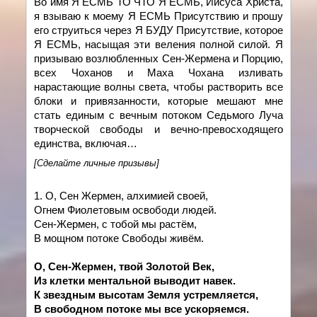
Во имя Я ЕСМЬ ТО ЧТО Я ЕСМЬ, Иисуса Христа,
я взываю к моему Я ЕСМЬ Присутствию и прошу
его струиться через Я БУДУ Присутствие, которое
Я ЕСМЬ, насыщая эти веления полной силой. Я
призываю возлюбленных Сен-Жермена и Порцию,
всех Чоханов и Маха Чохана изливать
нарастающие волны света, чтобы растворить все
блоки и привязанности, которые мешают мне
стать единым с вечным потоком Седьмого Луча
творческой свободы и вечно-превосходящего
единства, включая…
[Сделайте личные призывы]
1.
О,
Сен Жермен, алхимией своей,
Огнем Фиолетовым освободи людей.
Сен-Жермен, с тобой мы растём,
В мощном потоке Свободы живём.
О, Сен-Жермен, твой Золотой Век,
Из клетки ментальной выводит навек.
К звездным высотам Земля устремляется,
В свободном потоке мы все ускоряемся
.