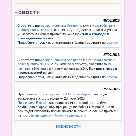
НОВОСТИ
05/08/2026
В соответствии с
расписанием бдения
по книге
Христобытие в
повседневной жизни
, с 6 по 14 августа (включительно) изучаем
23-ю главу и читаем призыв из 24-й:
Призыв о свободе в
повседневной жизни
.
Подробнее о том, как участвовать в бдении смотрите по
ссылке
.
27/07/2026
В соответствии с
расписанием бдения
по книге
Христобытие в
повседневной жизни
,
с 28 июля по 5 августа (включительно)
изучаем 21-ю главу и читаем призыв из 22-й:
Призыв к миру в
повседневной жизни.
Подробнее о том, как участвовать в бдении смотрите по
ссылке
.
25/07/2026
Присоединяйтесь к
Бдению-500 Матери Марии
в последнее
воскресенье этого месяца — 26 июля 2026 г.
Программа Бдения
для русскоязычного сообщества будет
посвящена скорейшему прекращению войны в Украине. Если
вам будет позволять время можете включить в бдение призывы
из
программы бдения - Фокус на демократии
.
ВСЕ НОВОСТИ