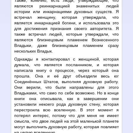
Также, конечно, есть люди, утверждающие, что
являются реинкарнацией знаменитых людей
истории или инкарнациями духовных существ. Я
встречал женщину, которая утверждала, что
является инкарнацией богини, и использовала это
для достижения признания своего авторитета. Я
также встречал людей, которые утверждали, что
являются близнецовым пламенем Вознесенного
Владыки, даже близнецовым пламенем сразу
нескольких Владык.
Однажды я контактировал с женщиной, которая
думала, что является посланником, и которая
написала книгу о процессе, через который она
прошла. Она и её друг объездили весь юг
Соединённых Штатов, выполняя духовную работу.
Они верили, что были направлены для этого
Владыками, что само по себе возможно. Но в конце
книги она описывала, как в завершении они
установили некоего рода духовную стену, которая
перестроила всю вселенную. В этот момент я
потерял интерес, потому что для меня не имеет
смысла, что двое людей на этой маленькой планете
могут выполнить духовную работу, которая повлияет
на целую вселенную.