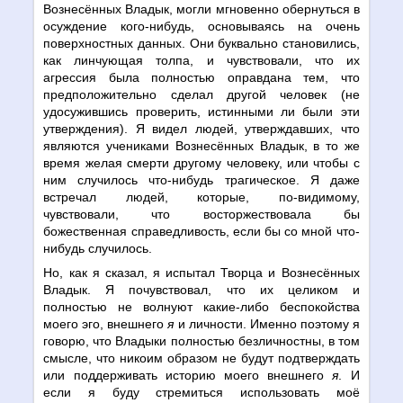
Вознесённых Владык, могли мгновенно обернуться в
осуждение кого-нибудь, основываясь на очень
поверхностных данных. Они буквально становились,
как линчующая толпа, и чувствовали, что их
агрессия была полностью оправдана тем, что
предположительно сделал другой человек (не
удосужившись проверить, истинными ли были эти
утверждения). Я видел людей, утверждавших, что
являются учениками Вознесённых Владык, в то же
время желая смерти другому человеку, или чтобы с
ним случилось что-нибудь трагическое. Я даже
встречал людей, которые, по-видимому,
чувствовали, что восторжествовала бы
божественная справедливость, если бы со мной что-
нибудь случилось.
Но, как я сказал, я испытал Творца и Вознесённых
Владык. Я почувствовал, что их целиком и
полностью не волнуют какие-либо беспокойства
моего эго, внешнего
я
и личности. Именно поэтому я
говорю, что Владыки полностью безличностны, в том
смысле, что никоим образом не будут подтверждать
или поддерживать историю моего внешнего
я
. И
если я буду стремиться использовать моё