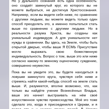
Но у дуального сознания есть одна особенность:
оно создаёт замкнутый круг, из которого вы не
можете выбраться, не достигнув Христосознания.
Например, если вы видите себя ниже, по сравнению
с другими людьми, вы можете видеть только один
способ преодолеть это, а именно попытаться стать
выше по сравнению с другими людьми. Но в
реальности разума Христа, вы созданы как
уникальный индивидуум. А для уникальности нет
нужды в сравнении. Вы здесь, на Земле, чтобы быть
открытой дверью, чтобы ваше Я ЕСМЬ Присутствие
могло выражать свою божественную
индивидуальность. Вопрос о том, выше это или ниже
согласно какому-то земному оценочному суждению,
совершенно неуместен.
Пока вы не увидите это, вы будете находиться в
ловушке замкнутого круга, чувствуя себя ниже и
стремясь найти какой-нибудь способ на земле стать
выше. И, разумеется, вполне возможно, что, как
только вы найдёте учение Вознесённых Владык,
ваше эго начнет выстраивать на нём своё
искусственное чувство превосходства. Моё эго тоже
сделало это, когда я присоединился к Церкви, и я
видел это и у многих других людей. В Церкви