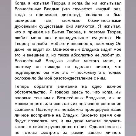
Когда я испытал Творца и когда бы ни испытывал
Вознесённых Владык (что случается каждый раз,
когда я принимаю диктовку), сначала я был
шокирован тем, насколько безличностными
духовными существами они являются. Я испытал,
что я пришёл из Бытия Творца, и поэтому Творец
любит меня как индивидуальное существо. Но
Творец не любит моё эго и внешнее
я
, поскольку Он
даже не видит их. Вознесённый Владыка видит моё
эго и внешнее
я
, но также абсолютно не любит их.
Вознесённый Владыка любит чистого меня, и
поэтому он никогда не сделает ничего, что
подтвердило бы мое эго – поскольку это только
осложнило бы моё разотождествление с ним.
Теперь обратите внимание на одно важное
обстоятельство. Я говорю здесь то, что когда мы
впервые слышим о Вознесённых Владыках, мы не
можем понять или испытать их не-личное состояние
сознания. Поэтому мы неизбежно проецируем наше
личное восприятие на Владык. Какое-то время они
будут позволять это, и вы даже можете получать
какое-то личное руководство от них. Однако если вы
не готовы смотреть за рамки вашего личного