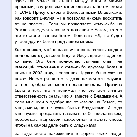
здесь на Земле не станет между мной и моими
прямыми, внутренними отношениями с Богом, моим
Я ЕСМЬ Присутствием и Вознесёнными Владыками.
Как говорит Библия: «Не позволяй никому восхитить
венца твоего». Если вы позволяете чему-либо на
Земле определять ваши отношения с Богом, то это
что-то станет вашим Богом. Воистину: «Да не будет
у тебя других богов пред лицем моим».
Как я описал, моё посланничество началось, когда я
полностью отдал себя Богу, и Иисус прямо подошёл
ко мне. Это был полностью личный опыт, не
имеющий отношения к кому-либо другому. Когда я
начал в 2002 году, посланник Церкви была уже на
покое. Несмотря на это, я даже не мечтал получить
от неё одобрение моего посланничества. Причина
была в том, что я понимал, что это моя личная
ответственность знать, что я вместе с Владыками. А
если мне нужно одобрение от кого-то на Земле, то
мне, очевидно, не нужно быть с Владыками. И тогда
мне нужно прекратить называть себя посланником,
поработать над своей психологией и начать снова,
чтобы на самом деле быть с Владыками.
За годы моего нахождения в Церкви были люди,