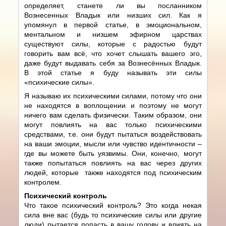
определяет, станете ли вы посланником
Вознесенных Владык или низших сил. Как я
упомянул в первой статье, в эмоциональном,
ментальном и низшем эфирном царствах
существуют силы, которые с радостью будут
говорить вам всё, что хочет слышать вашего эго,
даже будут выдавать себя за Вознесённых Владык.
В этой статье я буду называть эти силы
«психические силы».
Я называю их психическими силами, потому что они
не находятся в воплощении и поэтому не могут
ничего вам сделать физически. Таким образом, они
могут повлиять на вас только психическими
средствами, т.е. они будут пытаться воздействовать
на ваши эмоции, мысли или чувство идентичности –
где вы можете быть уязвимы. Они, конечно, могут
также попытаться повлиять на вас через других
людей, которые также находятся под психическим
контролем.
Психический контроль
Что такое психический контроль? Это когда некая
сила вне вас (будь то психические силы или другие
люди) пытается попасть в вашу голову и влиять на