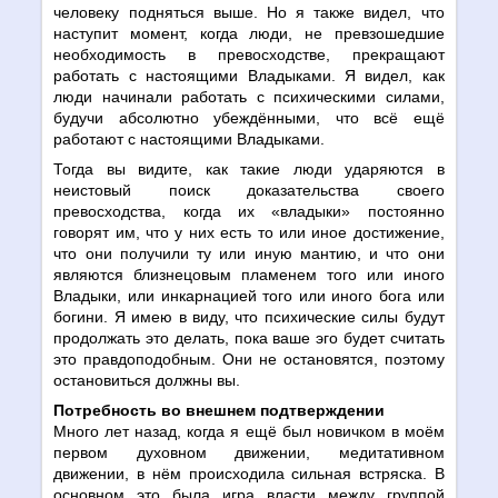
человеку подняться выше. Но я также видел, что
наступит момент, когда люди, не превзошедшие
необходимость в превосходстве, прекращают
работать с настоящими Владыками. Я видел, как
люди начинали работать с психическими силами,
будучи абсолютно убеждёнными, что всё ещё
работают с настоящими Владыками.
Тогда вы видите, как такие люди ударяются в
неистовый поиск доказательства своего
превосходства, когда их «владыки» постоянно
говорят им, что у них есть то или иное достижение,
что они получили ту или иную мантию, и что они
являются близнецовым пламенем того или иного
Владыки, или инкарнацией того или иного бога или
богини. Я имею в виду, что психические силы будут
продолжать это делать, пока ваше эго будет считать
это правдоподобным. Они не остановятся, поэтому
остановиться должны вы.
Потребность во внешнем подтверждении
Много лет назад, когда я ещё был новичком в моём
первом духовном движении, медитативном
движении, в нём происходила сильная встряска. В
основном это была игра власти между группой