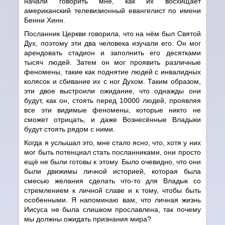
начали говорить мне, как их восхищает
американский телевизионный евангелист по имени
Бенни Хинн.
Посланник Церкви говорила, что на нём был Святой
Дух, поэтому эти два человека изучали его. Он мог
арендовать стадион и заполнить его десятками
тысяч людей. Затем он мог проявить различные
феномены, такие как поднятие людей с инвалидных
колясок и сбивание их с ног Духом. Таким образом,
эти двое выстроили ожидание, что однажды они
будут, как он, стоять перед 10000 людей, проявляя
все эти видимые феномены, которые никто не
сможет отрицать, и даже Вознесённые Владыки
будут стоять рядом с ними.
Когда я услышал это, мне стало ясно, что, хотя у них
мог быть потенциал стать посланниками, они просто
ещё не были готовы к этому. Было очевидно, что они
были движимы личной историей, которая была
смесью желания сделать что-то для Владык со
стремлением к личной славе и к тому, чтобы быть
особенными. Я напоминаю вам, что личная жизнь
Иисуса не была слишком прославлена, так почему
мы должны ожидать признания мира?