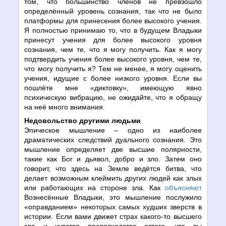
том, что большинство членов не превзошло
определённый уровень сознания, так что не было
платформы для принесения более высокого учения.
Я полностью принимаю то, что в будущем Владыки
принесут учения для более высокого уровня
сознания, чем те, что я могу получить. Как я могу
подтвердить учения более высокого уровня, чем те,
что могу получить я? Тем не менее, я могу оценить
учения, идущие с более низкого уровня. Если вы
пошлёте мне «диктовку», имеющую явно
психическую вибрацию, не ожидайте, что я обращу
на неё много внимания.
Недовольство другими людьми
Эпическое мышление – одно из наиболее
драматических следствий дуального сознания. Это
мышление определяет две высшие полярности,
такие как Бог и дьявол, добро и зло. Затем оно
говорит, что здесь на Земле ведётся битва, что
делает возможным клеймить других людей как злых
или работающих на стороне зла. Как
объясняют
Вознесённые Владыки, это мышление послужило
«оправданием» некоторых самых худших зверств в
истории. Если вами движет страх какого-то высшего
зла и чувство превосходства оттого, что вы