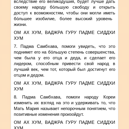
вследствие его
великодуши
я
,
будет
лучше дать
своему народу бо́льшую свободу и открыть
доступ к
возможност
ям
,
чтобы они могли иметь
бо́льшее изобилие, более высокий уровень
жизни.
ОМ АХ ХУМ, ВАДЖРА ГУРУ ПАДМЕ СИДДХИ
ХУМ
7. Падма Самбхава,
помоги увидеть, что это
поднимет
его на бо́льшую степень совершенства,
чем была у его отца и деда, и
сделает его
лидером, способным привести свой народ в
лучший век, чем тот, который был достигнут его
отцом и дедом.
ОМ АХ ХУМ, ВАДЖРА ГУРУ ПАДМЕ СИДДХИ
ХУМ
8. Падма Самбхава,
помоги народу Кореи
изменить их взгляд на это и удерживать то, что
Мать Мария называет непорочным понятием, что
позитивные изменения
произойдут
.
ОМ АХ ХУМ, ВАДЖРА ГУРУ ПАДМЕ СИДДХИ
ХУМ