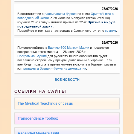
27/07/2026
В соответствии с
расписанием бдения
по книге
Христобытие в
повседневной жизни
,
с 28 июля по 5 августа (включительно)
изучаем 21-ю главу и читаем призыв из 22-й:
Призыв к миру в
повседневной жизни.
Подробнее о том, как участвовать в бдении смотрите по
ссылке
.
25/07/2026
Присоединяйтесь к
Бдению-500 Матери Марии
в последнее
воскресенье этого месяца — 26 июля 2026 г.
Программа Бдения
для русскоязычного сообщества будет
посвящена скорейшему прекращению войны в Украине. Если
вам будет позволять время можете включить в бдение призывы
из
программы бдения - Фокус на демократии
.
ВСЕ НОВОСТИ
ССЫЛКИ НА САЙТЫ
The Mystical Teachings of Jesus
Transcendence Toolbox
Ascended Masters Light