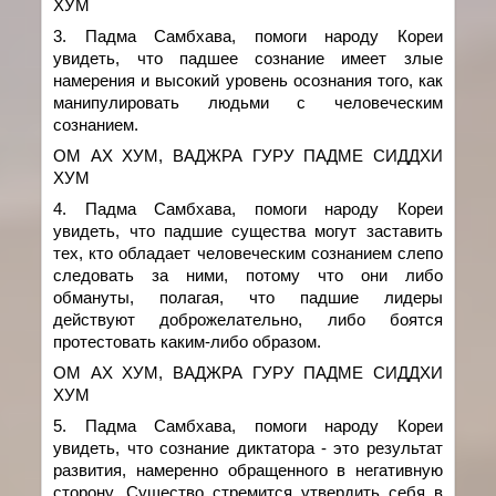
ХУМ
3. Падма Самбхава,
помоги народу Кореи
увидеть, что падшее сознание имеет злые
намерения и высокий уровень
осознания того, как
манипулировать людьми с человеческим
сознанием.
ОМ АХ ХУМ, ВАДЖРА ГУРУ ПАДМЕ СИДДХИ
ХУМ
4. Падма Самбхава, помоги народу Кореи
увидеть, что падшие существа могут заставить
тех, кто обладает человеческим сознанием слепо
следовать за ними, потому что они либо
обмануты, полагая, что падшие лидеры
действуют доброжелательно, либо боятся
протестовать каким-либо образом.
ОМ АХ ХУМ, ВАДЖРА ГУРУ ПАДМЕ СИДДХИ
ХУМ
5. Падма Самбхава,
помоги народу Кореи
увидеть, что сознани
е
диктатора -
это результат
развития, намеренно обращенного в негативную
сторону
. Существо стремится утвердить себя в