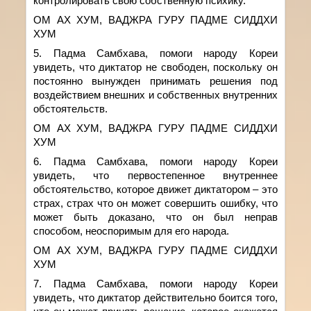
контролировать свою собственную психику.
ОМ АХ ХУМ, ВАДЖРА ГУРУ ПАДМЕ СИДДХИ
ХУМ
5. Падма Самбхава,
помоги народу Кореи
увидеть, что диктатор не свободен, поскольку он
постоянно
вынужден
принимат
ь
решения
под
воздействием внешних и собственных внутренних
обстоятельств.
ОМ АХ ХУМ, ВАДЖРА ГУРУ ПАДМЕ СИДДХИ
ХУМ
6. Падма Самбхава,
помоги народу Кореи
увидеть, что первостепенное внутреннее
обстоятельство, которое движет диктатором – это
страх, страх
что он может совершить ошибку
, что
может быть доказано, что он был неправ
способом, неоспоримым для его народа.
ОМ АХ ХУМ, ВАДЖРА ГУРУ ПАДМЕ СИДДХИ
ХУМ
7. Падма Самбхава,
помоги народу Кореи
увидеть, что диктатор действительно боится
того,