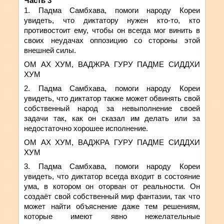
Часть 3
1. Падма Самбхава,
помоги народу Кореи
увидеть, что
диктатору нужен кто-то, кто
противостоит ему, чтобы он всегда мог винить в
своих неудачах оппозицию со стороны этой
внешней силы.
ОМ АХ ХУМ, ВАДЖРА ГУРУ ПАДМЕ СИДДХИ
ХУМ
2. Падма Самбхава,
помоги народу Кореи
увидеть, что диктатор также может обвинять
свой
собственный народ за невыполнение своей
задачи так, как он сказал им делать или за
недостаточно хорошее исполнение.
ОМ АХ ХУМ, ВАДЖРА ГУРУ ПАДМЕ СИДДХИ
ХУМ
3. Падма Самбхава,
помоги народу Кореи
увидеть, что диктатор всегда входит в состояние
ума,
в котором он оторван от реальности
. Он
создаёт свой собственный мир фантазии, так что
может найти объяснение даже тем решениям,
которые имеют явно нежелательные