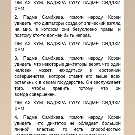
ОМ АХ ХУМ, ВАДЖРА ГУРУ ПАДМЕ СИДДХИ
ХУМ
2. Падма Самбхава,
помоги народу Кореи
увидеть, что диктаторы создают эпический взгляд
на мир,
в котором они безусловно правы
, и
поэтому кто-то должен быть неправ.
ОМ АХ ХУМ, ВАДЖРА ГУРУ ПАДМЕ СИДДХИ
ХУМ
3. Падма Самбхава, помоги народу Кореи
увидеть, что некоторые диктаторы верят, что один
человек может находиться в состоянии
совершенства, которое ставит его выше всех
остальных в своём государстве. Он заслуживает
того, чтобы править, потому что он
всегда
совершенен.
ОМ АХ ХУМ, ВАДЖРА ГУРУ ПАДМЕ СИДДХИ
ХУМ
4. Падма Самбхава,
помоги народу Кореи
увидеть, что диктатор не
обладает большой
личной
властью
,
то есть
способность
ю