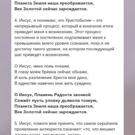
Планета Земля наша преображается,
Век Золотой сейчас зарождается.
4. Иисус, я понимаю, что Христобытие – это
непрерывный процесс, который в конечном итоге
приводит меня к вознесению. Этот процесс
постоянно и постепенно подталкивает меня к
превышению моего уровня сознания, пока я не
достигну такого уровня, на котором последующий
шаг приведёт к вознесению.
О Иисус, змея ложь покажи,
В глазу моём брёвна сейчас обнажи,
И коль различение Христа мне дано,
В единстве навечно мне жить суждено.
О Иисус, Пламень Радости звонкой
Сожжёт пусть уловку дьявола тонкую,
Планета Земля наша преображается,
Век Золотой сейчас зарождается.
5. Иисус, помоги мне принять, что самое серьёзное
проявление антихриста означает: «то, что мешает
людям расти, продолжать расти».