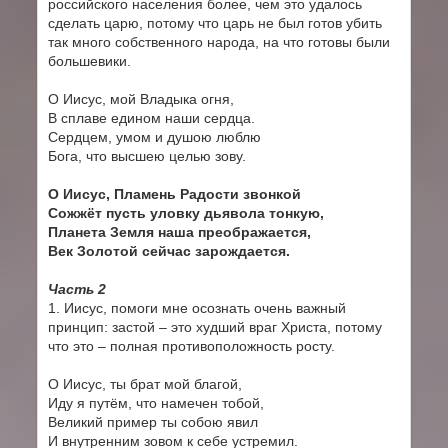
российского населения более, чем это удалось
сделать царю, потому что царь не был готов убить
так много собственного народа, на что готовы были
большевики.
О Иисус, мой Владыка огня,
В сплаве едином наши сердца.
Сердцем, умом и душою люблю
Бога, что высшею целью зову.
О Иисус, Пламень Радости звонкой
Сожжёт пусть уловку дьявола тонкую,
Планета Земля наша преображается,
Век Золотой сейчас зарождается.
Часть 2
1. Иисус, помоги мне осознать очень важный
принцип: застой – это худший враг Христа, потому
что это – полная противоположность росту.
О Иисус, ты брат мой благой,
Иду я путём, что намечен тобой,
Великий пример ты собою явил
И внутренним зовом к себе устремил.