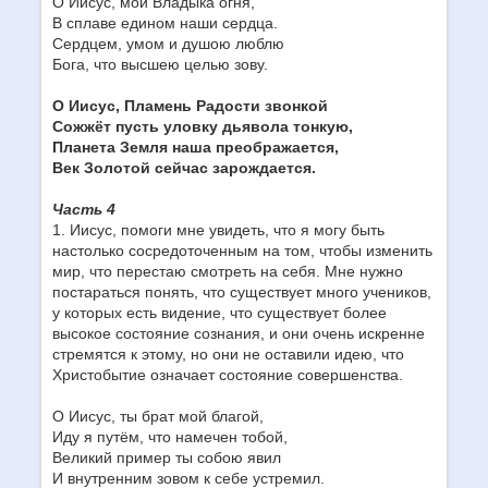
О Иисус, мой Владыка огня,
В сплаве едином наши сердца.
Сердцем, умом и душою люблю
Бога, что высшею целью зову.
О Иисус, Пламень Радости звонкой
Сожжёт пусть уловку дьявола тонкую,
Планета Земля наша преображается,
Век Золотой сейчас зарождается.
Часть 4
1. Иисус, помоги мне увидеть, что я могу быть
настолько сосредоточенным на том, чтобы изменить
мир, что перестаю смотреть на себя. Мне нужно
постараться понять, что существует много учеников,
у которых есть видение, что существует более
высокое состояние сознания, и они очень искренне
стремятся к этому, но они не оставили идею, что
Христобытие означает состояние совершенства.
О Иисус, ты брат мой благой,
Иду я путём, что намечен тобой,
Великий пример ты собою явил
И внутренним зовом к себе устремил.