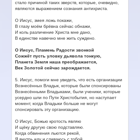
стало причиной таких зверств, которые, очевидно,
являются выражением сознания антихриста.
О Иисус, змея ложь покажи,
В глазу моём брёвна сейчас обнажи,
И коль различение Христа мне дано,
В единстве навечно мне жить суждено.
О Иисус, Пламень Радости звонкой
Сожжёт пусть уловку дьявола тонкую,
Планета Земля наша преображается,
Век Золотой сейчас зарождается.
5. Иисус, помоги мне увидеть, что есть организации
Вознесённых Владык, которые были спонсированы
Вознесёнными Владыками, были ученики, которые
усердно шли по Пути Христобытия, но наступает
момент, когда Владыки больше не могут
спонсировать эту организацию.
О Иисус, Божью кротость являю
И щёку другую свою подставляю.
Когда обвинения льются рекой,
Я внутрь иду и сливаюсь с тобой.