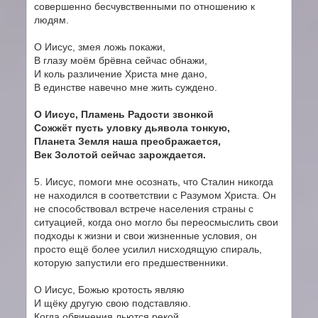
совершенно бесчувственными по отношению к
людям.
О Иисус, змея ложь покажи,
В глазу моём брёвна сейчас обнажи,
И коль различение Христа мне дано,
В единстве навечно мне жить суждено.
О Иисус, Пламень Радости звонкой
Сожжёт пусть уловку дьявола тонкую,
Планета Земля наша преображается,
Век Золотой сейчас зарождается.
5. Иисус, помоги мне осознать, что Сталин никогда
не находился в соответствии с Разумом Христа. Он
не способствовал встрече населения страны с
ситуацией, когда оно могло бы переосмыслить свои
подходы к жизни и свои жизненные условия, он
просто ещё более усилил нисходящую спираль,
которую запустили его предшественники.
О Иисус, Божью кротость являю
И щёку другую свою подставляю.
Когда обвинения льются рекой,