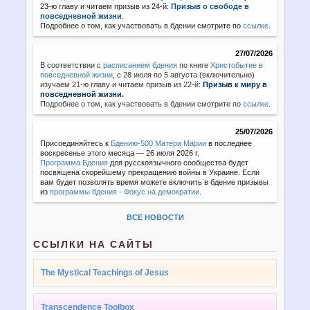
23-ю главу и читаем призыв из 24-й:
Призыв о свободе в
повседневной жизни
.
Подробнее о том, как участвовать в бдении смотрите по
ссылке
.
27/07/2026
В соответствии с
расписанием бдения
по книге
Христобытие в
повседневной жизни
,
с 28 июля по 5 августа (включительно)
изучаем 21-ю главу и читаем призыв из 22-й:
Призыв к миру в
повседневной жизни.
Подробнее о том, как участвовать в бдении смотрите по
ссылке
.
25/07/2026
Присоединяйтесь к
Бдению-500 Матери Марии
в последнее
воскресенье этого месяца — 26 июля 2026 г.
Программа Бдения
для русскоязычного сообщества будет
посвящена скорейшему прекращению войны в Украине. Если
вам будет позволять время можете включить в бдение призывы
из
программы бдения - Фокус на демократии
.
ВСЕ НОВОСТИ
ССЫЛКИ НА САЙТЫ
The Mystical Teachings of Jesus
Transcendence Toolbox