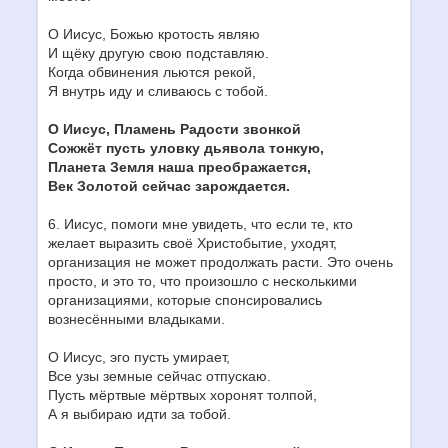
О Иисус, Божью кротость являю
И щёку другую свою подставляю.
Когда обвинения льются рекой,
Я внутрь иду и сливаюсь с тобой.
О Иисус, Пламень Радости звонкой
Сожжёт пусть уловку дьявола тонкую,
Планета Земля наша преображается,
Век Золотой сейчас зарождается.
6. Иисус, помоги мне увидеть, что если те, кто
желает выразить своё Христобытие, уходят,
организация не может продолжать расти. Это очень
просто, и это то, что произошло с несколькими
организациями, которые спонсировались
вознесёнными владыками.
О Иисус, эго пусть умирает,
Все узы земные сейчас отпускаю.
Пусть мёртвые мёртвых хоронят толпой,
А я выбираю идти за тобой.