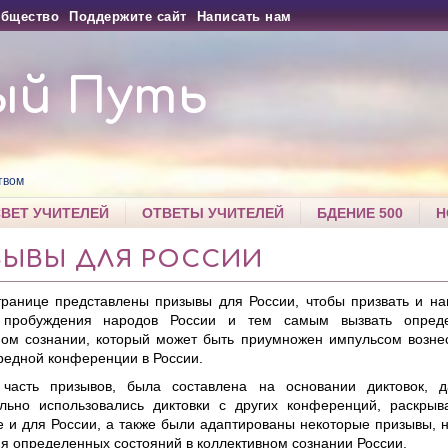
бщество
Поддержите сайт
Написать нам
ый Путь
твом
СВЕТ УЧИТЕЛЕЙ
ОТВЕТЫ УЧИТЕЛЕЙ
БДЕНИЕ 500
Н
ЗЫВЫ ДЛЯ РОССИИ
транице представлены призывы для России, чтобы призвать и на
 пробуждения народов России и тем самым вызвать опред
ном сознании, который может быть приумножен импульсом возне
редной конференции в России.
часть призывов, была составлена на основании диктовок, д
льно использовались диктовки с других конференций, раскр
е и для России, а также были адаптированы некоторые призывы,
я определенных состояний в коллективном сознании России.