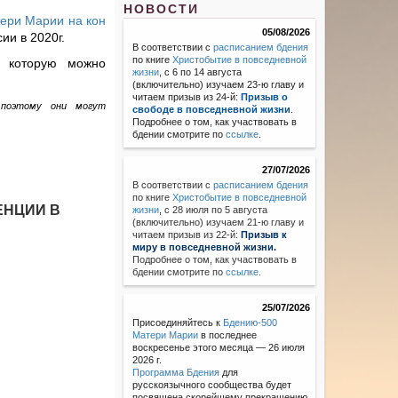
НОВОСТИ
тери Марии на кон
05/08/2026
ии в 2020г.
В соответствии с
расписанием бдения
по книге
Христобытие в повседневной
, которую можно
жизни
, с 6 по 14 августа
(включительно) изучаем 23-ю главу и
читаем призыв из 24-й:
Призыв о
, поэтому они могут
свободе в повседневной жизни
.
Подробнее о том, как участвовать в
бдении смотрите по
ссылке
.
27/07/2026
В соответствии с
расписанием бдения
по книге
Христобытие в повседневной
ЕНЦИИ В
жизни
,
с 28 июля по 5 августа
(включительно) изучаем 21-ю главу и
читаем призыв из 22-й:
Призыв к
миру в повседневной жизни.
Подробнее о том, как участвовать в
бдении смотрите по
ссылке
.
25/07/2026
Присоединяйтесь к
Бдению-500
Матери Марии
в последнее
воскресенье этого месяца — 26 июля
2026 г.
Программа Бдения
для
русскоязычного сообщества будет
посвящена скорейшему прекращению