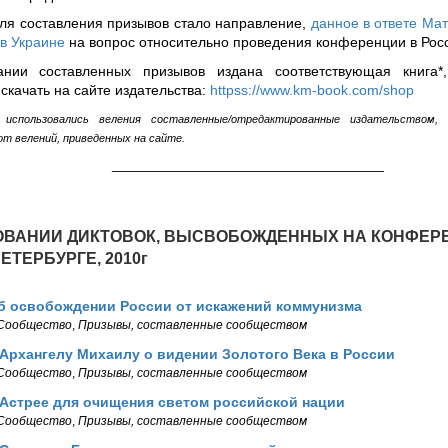
ля составления призывов стало направление,
данное в ответе Ма
в Украине
на вопрос относительно проведения конференции в Росс
ании составленных призывов издана соответствующая книга*
скачать на сайте издательства:
httpss://www.km-book.com/shop
 использовались веления составленные/отредактированные издательством
т велений, приведенных на сайте.
__________________________________
ОВАНИИ ДИКТОВОК, ВЫСВОБОЖДЕННЫХ НА КОНФЕР
ЕТЕРБУРГЕ, 2010г
б освобождении России от искажений коммунизма
Сообщество
,
Призывы, составленные сообществом
Архангелу Михаилу о видении Золотого Века в России
Сообщество
,
Призывы, составленные сообществом
Астрее для очищения светом российской нации
Сообщество
,
Призывы, составленные сообществом