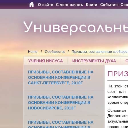
О сайте
С чего начать
Книги
События
Соо
Универсальн
Home
Сообщество
Призывы, составленные сообщес
УЧЕНИЯ ИИСУСА
ИНСТРУМЕНТЫ ДУХА
ПРИЗЫВЫ, СОСТАВЛЕННЫЕ НА
ПРИ
ОСНОВАНИИ КОНФЕРЕНЦИИ В
САНКТ-ПЕТЕРБУРГЕ, 2010Г
На этой с
свет для
коллектив
ПРИЗЫВЫ, СОСТАВЛЕННЫЕ НА
время оче
ОСНОВАНИИ КОНФЕРЕНЦИИ В
НОВОСИБИРСКЕ, 2013Г
Основная 
Дополните
актуальны
ПРИЗЫВЫ, СОСТАВЛЕННЫЕ НА
разрешени
ОСНОВАНИИ КОНФЕРЕНЦИИ В