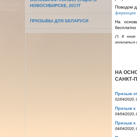
НОВОСИБИРСКЕ, 2017Г
Поводом д
ференции 
ПРИЗЫВЫ ДЛЯ БЕЛАРУСИ
На основ
бесплатно 
(*) В книге
отличаться о
НА ОСН
САНКТ-П
Призыв о
02/04/2020
,
Призыв к 
04/04/2020
,
Призыв к 
04/04/2020
,