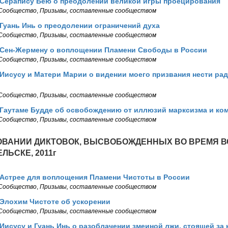
 Серапису Бею о преодолении великой игры проецирования
Сообщество
,
Призывы, составленные сообществом
Гуань Инь о преодолении ограничений духа
Сообщество
,
Призывы, составленные сообществом
 Сен-Жермену о воплощении Пламени Свободы в России
Сообщество
,
Призывы, составленные сообществом
Иисусу и Матери Марии о видении моего призвания нести рад
Сообщество
,
Призывы, составленные сообществом
 Гаутаме Будде об освобождению от иллюзий марксизма и ко
Сообщество
,
Призывы, составленные сообществом
ОВАНИИ ДИКТОВОК, ВЫСВОБОЖДЕННЫХ ВО ВРЕМЯ В
ЛЬСКЕ, 2011г
 Астрее для воплощения Пламени Чистоты в России
Сообщество
,
Призывы, составленные сообществом
 Элохим Чистоте об ускорении
Сообщество
,
Призывы, составленные сообществом
Иисусу и Гуань Инь о разоблачении змеиной лжи, стоящей за